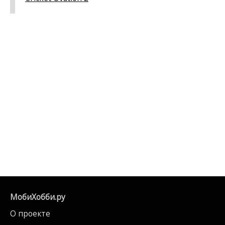
МобиХобби.ру
О проекте