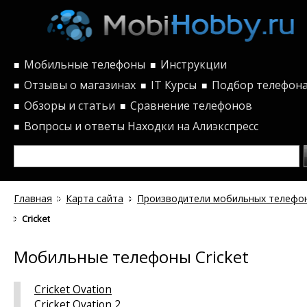
Мобильные телефоны
Инструкции
■
■
Отзывы о магазинах
IT Курсы
Подбор телефон
■
■
■
Обзоры и статьи
Сравнение телефонов
■
■
Вопросы и ответы
Находки на Алиэкспресс
■
Главная
Карта сайта
Производители мобильных телефо
Cricket
Мобильные телефоны Cricket
Cricket Ovation
Cricket Ovation 2