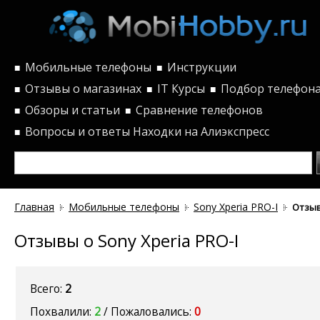
Мобильные телефоны
Инструкции
■
■
Отзывы о магазинах
IT Курсы
Подбор телефон
■
■
■
Обзоры и статьи
Сравнение телефонов
■
■
Вопросы и ответы
Находки на Алиэкспресс
■
Главная
Мобильные телефоны
Sony Xperia PRO-I
Отзы
Отзывы о Sony Xperia PRO-I
Всего:
2
Похвалили:
2
/ Пожаловались:
0