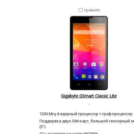
сравнить
Gigabyte GSmart Classic Lite
--
1200 Мгц 4-ядерный процессор + граф.процессор
Поддержка двух SIM-карт, большой сенсорный э
(5")
12 ч разговора в сетях WCDMA