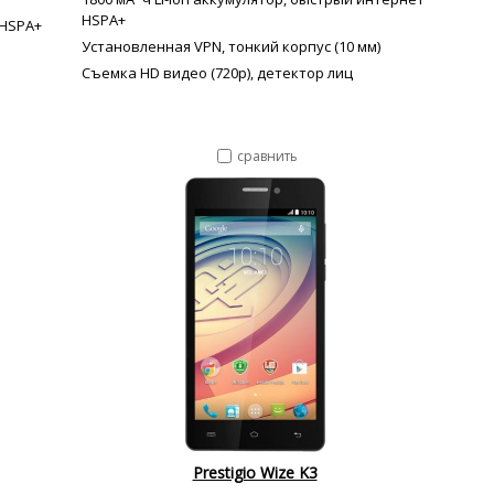
HSPA+
 HSPA+
Установленная VPN, тонкий корпус (10 мм)
Съемка HD видео (720p), детектор лиц
сравнить
Prestigio Wize K3