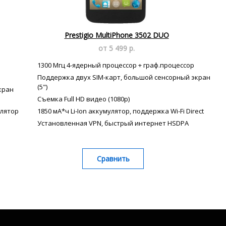
Prestigio MultiPhone 3502 DUO
от 5 499 р.
1300 Мгц 4-ядерный процессор + граф.процессор
Поддержка двух SIM-карт, большой сенсорный экран
(5")
кран
Съемка Full HD видео (1080p)
улятор
1850 мА*ч Li-Ion аккумулятор, поддержка Wi-Fi Direct
Установленная VPN, быстрый интернет HSDPA
Сравнить