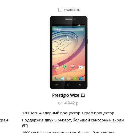
сравнить
Prestigio Wize E3
от 4 042 р.
1200 Мгц 4-ядерный процессор + граф.процессор
кран
Поддержка двух SIM-карт, большой сенсорный экран
(5")
1800 мА*ч Li-Ion аккумулятор, быстрый интернет