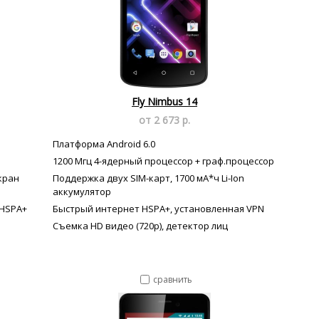
Fly Nimbus 14
от 2 673 р.
Платформа Android 6.0
1200 Мгц 4-ядерный процессор + граф.процессор
кран
Поддержка двух SIM-карт, 1700 мА*ч Li-Ion
аккумулятор
 HSPA+
Быстрый интернет HSPA+, установленная VPN
Съемка HD видео (720p), детектор лиц
сравнить