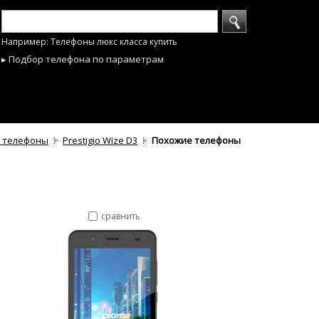
Например: Телефоны люкс класса купить
▸ Подбор телефона по параметрам
 телефоны
Prestigio Wize D3
Похожие телефоны
сравнить