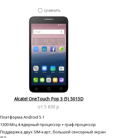
сравнить
Alcatel OneTouch Pop 3 (5) 5015D
от 5 830 р.
Платформа Android 5.1
1300 Мгц 4-ядерный процессор + граф.процессор
Поддержка двух SIM-карт, большой сенсорный экран
(5")