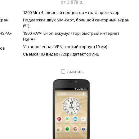
от 3 878 р.
1200 Мгц 4-ядерный процессор + граф.процессор
кран
Поддержка двух SIM-карт, большой сенсорный экран
(5")
 HSPA+
1800 мА*ч Li-Ion аккумулятор, быстрый интернет
HSPA+
Установленная VPN, тонкий корпус (10 мм)
ков
Съемка HD видео (720p), детектор лиц
сравнить