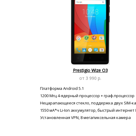
Prestigio Wize O3
от 3 990 р.
Платформа Android 5.1
1200 Мгц 4-ядерный процессор + граф.процессор
Нецарапающееся стекло, поддержка двух SIM-к
1550 мА*ч Li-Ion аккумулятор, быстрый интернет
Установленная VPN, 8 мегапиксельная камера