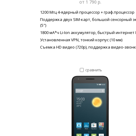
от 1 790 р.
1200 Мгц 4-ядерный процессор + граф.процессор
Поддержка двух SIM-карт, большой сенсорный э
(5")
1800 мА*ч Li-Ion аккумулятор, быстрый интернет
Установленная VPN, тонкий корпус (10 мм)
Съемка HD видео (720p), поддержка видео-звон
сравнить