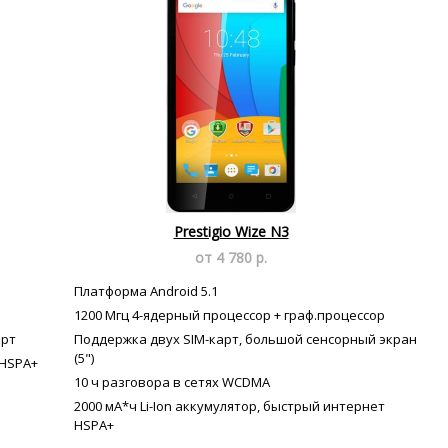
Prestigio Wize N3
от 4 780 р.
Платформа Android 5.1
1200 Мгц 4-ядерный процессор + граф.процессор
арт
Поддержка двух SIM-карт, большой сенсорный экран
(5")
 HSPA+
10 ч разговора в сетях WCDMA
2000 мА*ч Li-Ion аккумулятор, быстрый интернет
HSPA+