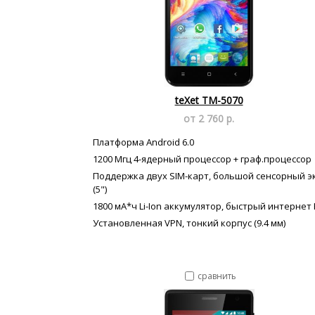
teXet TM-5070
от 2 760 р.
Платформа Android 6.0
1200 Мгц 4-ядерный процессор + граф.процессор
Поддержка двух SIM-карт, большой сенсорный э
(5")
1800 мА*ч Li-Ion аккумулятор, быстрый интернет
Установленная VPN, тонкий корпус (9.4 мм)
сравнить