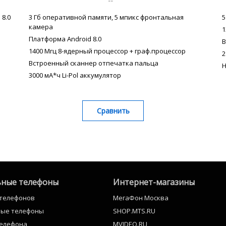
--
 8.0
3 Гб оперативной памяти, 5 мпикс фронтальная
5
камера
1
Платформа Android 8.0
В
1400 Мгц 8-ядерный процессор + граф.процессор
2
Встроенный сканнер отпечатка пальца
H
3000 мА*ч Li-Pol аккумулятор
Сравнить
ные телефоны
Интернет-магазины
 телефонов
МегаФон Москва
ные телефоны
SHOP.MTS.RU
телефона
MVIDEO.RU