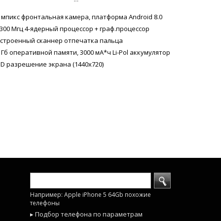
--
 мпикс фронтальная камера, платформа Android 8.0
300 Мгц 4-ядерный процессор + граф.процессор
строенный сканнер отпечатка пальца
 Гб оперативной памяти, 3000 мА*ч Li-Pol аккумулятор
D разрешение экрана (1440x720)
Например: Apple iPhone 5 64Gb похожие
телефоны
▸ Подбор телефона по параметрам