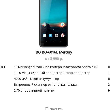
BQ BQ-6016L Mercury
от 5 990 р.
 8.1
13 мпикс фронтальная камера, платформа Android 8.1
8
1300 Мгц 4-ядерный процессор + граф.процессор
1
4000 мА*ч Li-Ion аккумулятор
В
Встроенный сканнер отпечатка пальца
2
2 Гб оперативной памяти
H
сравнить