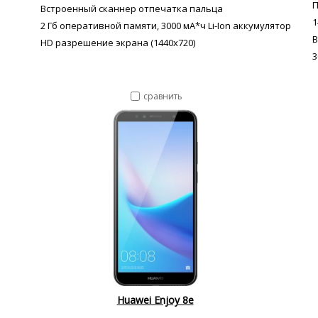
П
Встроенный сканнер отпечатка пальца
1
2 Гб оперативной памяти, 3000 мА*ч Li-Ion аккумулятор
В
HD разрешение экрана (1440x720)
3
сравнить
Huawei Enjoy 8e