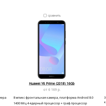
сравнить
Huawei Y6 Prime (2018) 16Gb
от 6 169 р.
мера
8 мпикс фронтальная камера, платформа Android 8.0
3
к
1400 Мгц 4-ядерный процессор + граф.процессор