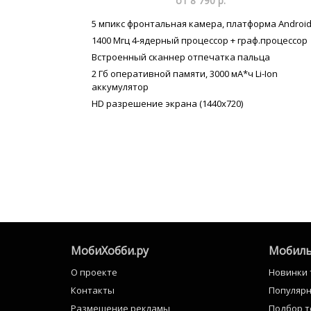
от 8 790 р.
5 мпикс фронтальная камера, платформа Android
1400 Мгц 4-ядерный процессор + граф.процессор
Встроенный сканнер отпечатка пальца
2 Гб оперативной памяти, 3000 мА*ч Li-Ion
аккумулятор
HD разрешение экрана (1440x720)
МобиХобби.ру
Мобиль
О проекте
Новинки
Контакты
Популяр
Размещение рекламы
Подбор 