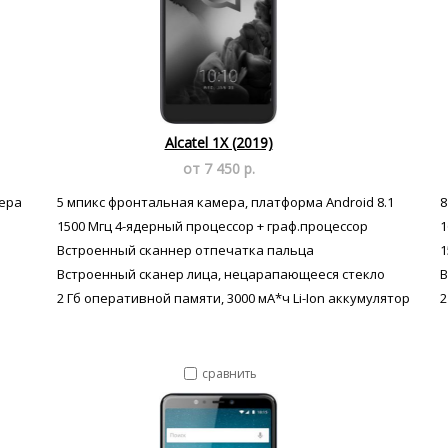
Alcatel 1X (2019)
от 7 450 р.
мера
5 мпикс фронтальная камера, платформа Android 8.1
8
1500 Мгц 4-ядерный процессор + граф.процессор
1
Встроенный сканнер отпечатка пальца
1
Встроенный сканер лица, нецарапающееся стекло
В
2 Гб оперативной памяти, 3000 мА*ч Li-Ion аккумулятор
2
сравнить