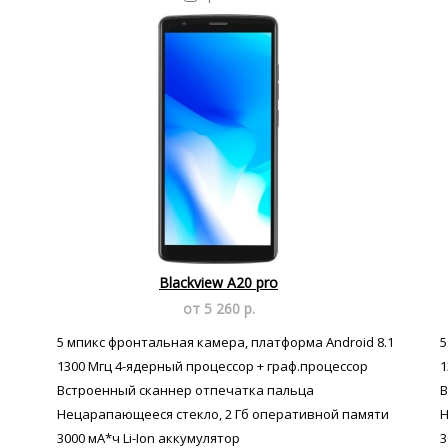
Blackview A20 pro
от 5 260 р.
5 мпикс фронтальная камера, платформа Android 8.1
5
1300 Мгц 4-ядерный процессор + граф.процессор
1
Встроенный сканнер отпечатка пальца
В
Нецарапающееся стекло, 2 Гб оперативной памяти
Н
3000 мА*ч Li-Ion аккумулятор
3