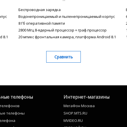
--
Беспроводная зарядка
рпус
Водонепроницаемый и пыленепроницаемый корпус
8 Гб оперативной памяти
2800 Мгц 8-ядерный процессор + граф.процессор
d 8.1
20 мпикс фронтальная камера, платформа Android 8.1
Сравнить
ные телефоны
Интернет-магазины
 телефонов
МегаФон Москва
ные телефоны
SHOP.MTS.RU
телефона
MVIDEO.RU