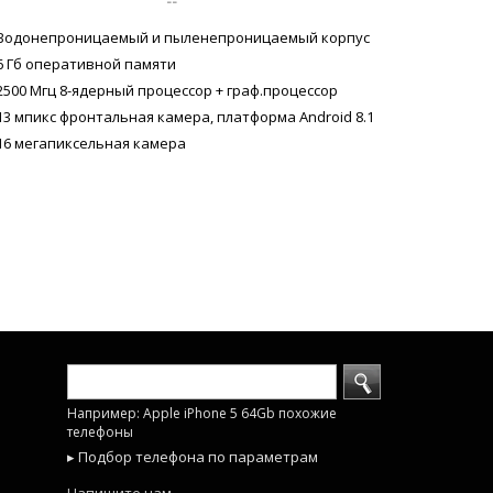
--
Водонепроницаемый и пыленепроницаемый корпус
6 Гб оперативной памяти
2500 Мгц 8-ядерный процессор + граф.процессор
13 мпикс фронтальная камера, платформа Android 8.1
16 мегапиксельная камера
Например: Apple iPhone 5 64Gb похожие
телефоны
▸ Подбор телефона по параметрам
Напишите нам