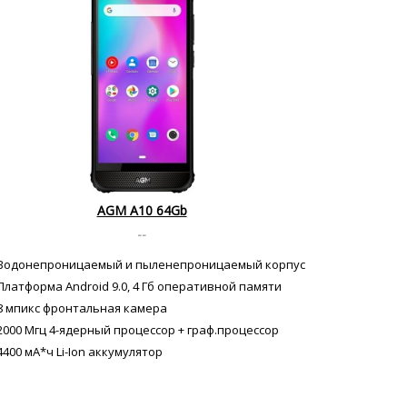
AGM A10 64Gb
--
Водонепроницаемый и пыленепроницаемый корпус
Платформа Android 9.0, 4 Гб оперативной памяти
8 мпикс фронтальная камера
2000 Мгц 4-ядерный процессор + граф.процессор
4400 мА*ч Li-Ion аккумулятор