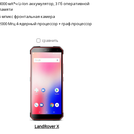
8000 мА*ч Li-Ion аккумулятор, 3 Гб оперативной
памяти
5 мпикс фронтальная камера
2000 Мгц 4-ядерный процессор + граф.процессор
сравнить
LandRover X