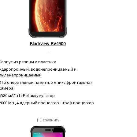
Blackview BV4900
--
Корпус из резины и пластика
Ударопрочный, водонепроницаемый и
пыленепроницаемый
3 Гб оперативной памяти, 5 мпикс фронтальная
камера
5580 мА*ч Li-Pol аккумулятор
2000 Мгц 4-ядерный процессор + граф.процессор
сравнить