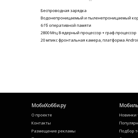
--
Беспроводная зарядка
Водонепроницаемый и пыленепроницаемый ко
6 Гб оперативной памяти
2800 Мгц 8-ядерный процессор + граф.процессор
20 мпикс фронтальная камера, платформа Androi
МобиХобби.ру
Мобиль
О проекте
Новинки
Контакты
Популяр
Размещение рекламы
Подбор 