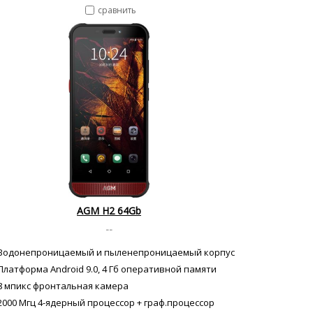
сравнить
AGM H2 64Gb
--
Водонепроницаемый и пыленепроницаемый корпус
Платформа Android 9.0, 4 Гб оперативной памяти
8 мпикс фронтальная камера
2000 Мгц 4-ядерный процессор + граф.процессор