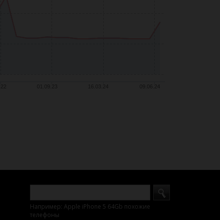
.22
01.09.23
16.03.24
09.06.24
Например: Apple iPhone 5 64Gb похожие
телефоны