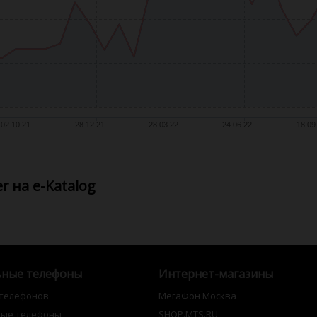
02.10.21
28.12.21
28.03.22
24.06.22
18.09
r на e-Katalog
ные телефоны
Интернет-магазины
 телефонов
МегаФон Москва
ные телефоны
SHOP.MTS.RU