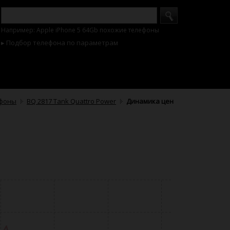
Например: Apple iPhone 5 64Gb похожие телефоны
▸ Подбор телефона по параметрам
фоны
BQ 2817 Tank Quattro Power
Динамика цен