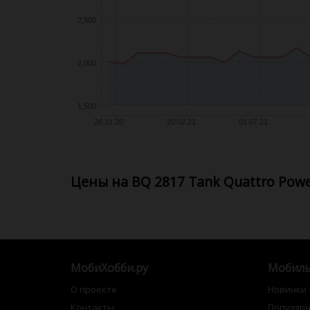
2,500
2,000
1,500
26.11.20
20.02.21
01.07.21
Цены на BQ 2817 Tank Quattro Powe
МобиХобби.ру
Мобиль
О проекте
Новинки
Контакты
Популяр