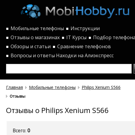
Мобильные телефоны
Инструкции
■
■
Отзывы о магазинах
IT Курсы
Подбор телефон
■
■
■
Обзоры и статьи
Сравнение телефонов
■
■
Вопросы и ответы
Находки на Алиэкспресс
■
Главная
Мобильные телефоны
Philips Xenium S566
Отзывы
Отзывы о Philips Xenium S566
Всего:
0