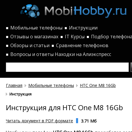
Мобильные телефоны
Инструкции
■
■
Отзывы о магазинах
IT Курсы
Подбор телефон
■
■
■
Обзоры и статьи
Сравнение телефонов
■
■
Вопросы и ответы
Находки на Алиэкспресс
■
Главная
Мобильные телефоны
HTC One M8 16Gb
Инструкция
Инструкция для HTC One M8 16Gb
Читать документ в PDF формате
3.71 Мб