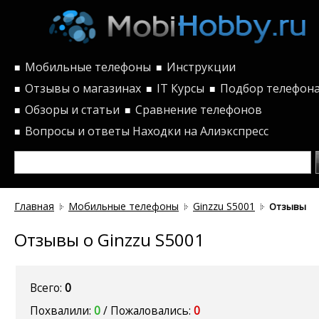
Мобильные телефоны
Инструкции
■
■
Отзывы о магазинах
IT Курсы
Подбор телефон
■
■
■
Обзоры и статьи
Сравнение телефонов
■
■
Вопросы и ответы
Находки на Алиэкспресс
■
Главная
Мобильные телефоны
Ginzzu S5001
Отзывы
Отзывы о Ginzzu S5001
Всего:
0
Похвалили:
0
/ Пожаловались:
0