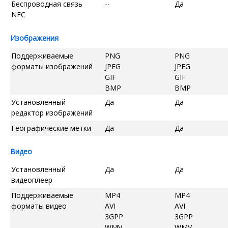
Беспроводная связь
--
Да
NFC
Изображения
Поддерживаемые
PNG
PNG
форматы изображений
JPEG
JPEG
GIF
GIF
BMP
BMP
Установленный
Да
Да
редактор изображений
Географические метки
Да
Да
Видео
Установленный
Да
Да
видеоплеер
Поддерживаемые
MP4
MP4
форматы видео
AVI
AVI
3GPP
3GPP
WMV
WMV