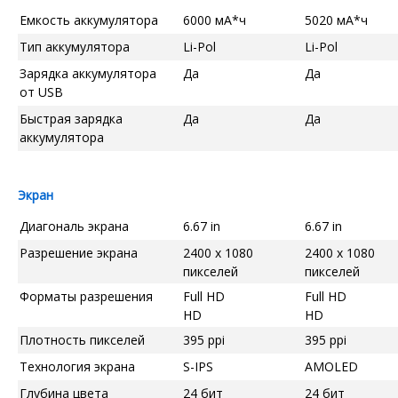
Емкость аккумулятора
6000 мА*ч
5020 мА*ч
Тип аккумулятора
Li-Pol
Li-Pol
Зарядка аккумулятора
Да
Да
от USB
Быстрая зарядка
Да
Да
аккумулятора
Экран
Диагональ экрана
6.67 in
6.67 in
Разрешение экрана
2400 x 1080
2400 x 1080
пикселей
пикселей
Форматы разрешения
Full HD
Full HD
HD
HD
Плотность пикселей
395 ppi
395 ppi
Технология экрана
S-IPS
AMOLED
Глубина цвета
24 бит
24 бит