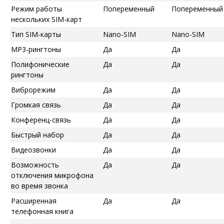
Режим работы
Попеременный
Попеременный
нескольких SIM-карт
Тип SIM-карты
Nano-SIM
Nano-SIM
MP3-рингтоны
Да
Да
Полифонические
Да
Да
рингтоны
Виброрежим
Да
Да
Громкая связь
Да
Да
Конференц-связь
Да
Да
Быстрый набор
Да
Да
Видеозвонки
Да
Да
Возможность
Да
Да
отключения микрофона
во время звонка
Расширенная
Да
Да
телефонная книга