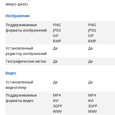
микро-джек)
Изображения
Поддерживаемые
PNG
PNG
форматы изображений
JPEG
JPEG
GIF
GIF
BMP
BMP
Установленный
Да
Да
редактор изображений
Географические метки
Да
Да
Видео
Установленный
Да
Да
видеоплеер
Поддерживаемые
MP4
MP4
форматы видео
AVI
AVI
3GPP
3GPP
WMV
WMV