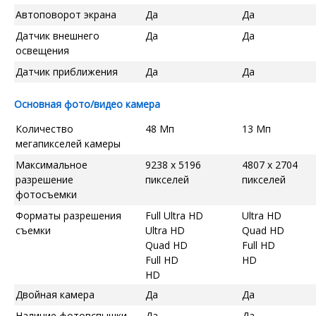
Автоповорот экрана
Да
Да
Датчик внешнего
Да
Да
освещения
Датчик приближения
Да
Да
Основная фото/видео камера
Количество
48 Мп
13 Мп
мегапикселей камеры
Максимальное
9238 x 5196
4807 x 2704
разрешение
пикселей
пикселей
фотосъемки
Форматы разрешения
Full Ultra HD
Ultra HD
съемки
Ultra HD
Quad HD
Quad HD
Full HD
Full HD
HD
HD
Двойная камера
Да
Да
Наличие фотовспышки
Да
Да