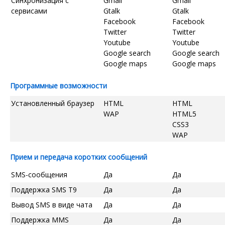
Синхронизация с
Gmail
Gmail
сервисами
Gtalk
Gtalk
Facebook
Facebook
Twitter
Twitter
Youtube
Youtube
Google search
Google search
Google maps
Google maps
Программные возможности
Установленный браузер
HTML
HTML
WAP
HTML5
CSS3
WAP
Прием и передача коротких сообщений
SMS-сообщения
Да
Да
Поддержка SMS T9
Да
Да
Вывод SMS в виде чата
Да
Да
Поддержка MMS
Да
Да