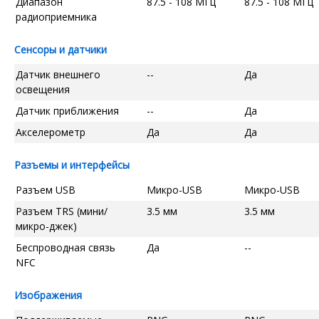
Диапазон
87.5 - 108 МГц
87.5 - 108 МГц
радиоприемника
Сенсоры и датчики
Датчик внешнего
--
Да
освещения
Датчик приближения
--
Да
Акселерометр
Да
Да
Разъемы и интерфейсы
Разъем USB
Микро-USB
Микро-USB
Разъем TRS (мини/
3.5 мм
3.5 мм
микро-джек)
Беспроводная связь
Да
--
NFC
Изображения