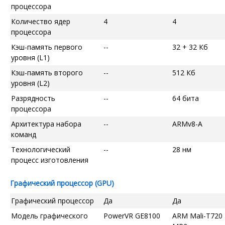
процессора
Количество ядер
4
4
процессора
Кэш-память первого
--
32 + 32 Кб
уровня (L1)
Кэш-память второго
--
512 Кб
уровня (L2)
Разрядность
--
64 бита
процессора
Архитектура набора
--
ARMv8-A
команд
Технологический
--
28 нм
процесс изготовления
Графический процессор (GPU)
Графический процессор
Да
Да
Модель графического
PowerVR GE8100
ARM Mali-T720