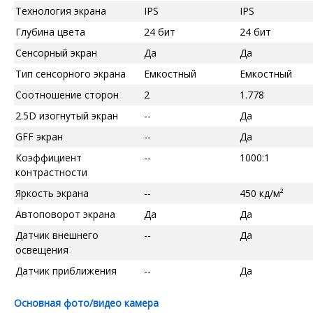
Технология экрана
IPS
IPS
Глубина цвета
24 бит
24 бит
Сенсорный экран
Да
Да
Тип сенсорного экрана
Емкостный
Емкостный
Соотношение сторон
2
1.778
2.5D изогнутый экран
--
Да
GFF экран
--
Да
Коэффициент
--
1000:1
контрастности
Яркость экрана
--
450 кд/м²
Автоповорот экрана
Да
Да
Датчик внешнего
--
Да
освещения
Датчик приближения
--
Да
Основная фото/видео камера