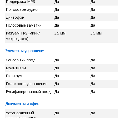
Поддержка MP3
Да
Да
Потоковое аудио
Да
Да
Диктофон
Да
Да
Голосовые заметки
Да
Да
Разъем TRS (мини/
3.5 мм
3.5 мм
микро-джек)
Элементы управления
Сенсорный ввод
Да
Да
Мультитач
Да
Да
Пинч-зум
Да
Да
Голосовое управление
Да
Да
Русифицированный ввод
Да
Да
Документы и офис
Установленный
Да
Да