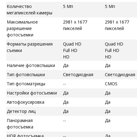
Количество
5 Мп
5 Мп
мегапикселей камеры
Максимальное
2981 x 1677
2981 x 1677
разрешение
пикселей
пикселей
фотосъемки
Форматы разрешения
Quad HD
Quad HD
съемки
Full HD
Full HD
HD
HD
Наличие фотовспышки
Да
Да
Тип фотовспышки
Светодиодная
Светодиодная
Тип фотоматрицы
--
CMOS
Настройки фотосъемки
Да
Да
Автофокусировка
Да
Да
Детектор лиц
Да
Да
Панорамная
--
Да
фотосъемка
HDR фотосъемка
--
Да