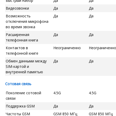
Быстрый набор
Да
Да
Видеозвонки
Да
Да
Возможность
Да
Да
отключения микрофона
во время звонка
Расширенная
Да
Да
телефонная книга
Контактов в
Неограниченно
Неограниченн
телефонной книге
Обмен данными между
Да
Да
SIM-картой и
внутренней памятью
Сотовая связь
Поколение сотовой
4.5G
4.5G
связи
Поддержка GSM
Да
Да
Частоты GSM
GSM 850 МГц
GSM 850 МГц