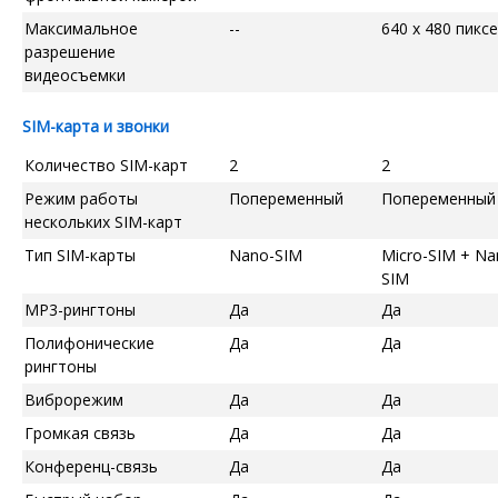
Максимальное
--
640 x 480 пикс
разрешение
видеосъемки
SIM-карта и звонки
Количество SIM-карт
2
2
Режим работы
Попеременный
Попеременный
нескольких SIM-карт
Тип SIM-карты
Nano-SIM
Micro-SIM + Na
SIM
MP3-рингтоны
Да
Да
Полифонические
Да
Да
рингтоны
Виброрежим
Да
Да
Громкая связь
Да
Да
Конференц-связь
Да
Да