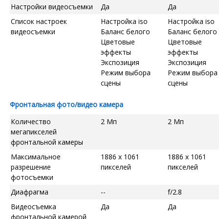
Настройки видеосъемки
Да
Да
Список настроек
Настройка iso
Настройка iso
видеосъемки
Баланс белого
Баланс белого
Цветовые
Цветовые
эффекты
эффекты
Экспозиция
Экспозиция
Режим выбора
Режим выбора
сцены
сцены
Фронтальная фото/видео камера
Количество
2 Мп
2 Мп
мегапикселей
фронтальной камеры
Максимальное
1886 x 1061
1886 x 1061
разрешение
пикселей
пикселей
фотосъемки
Диафрагма
--
f/2.8
Видеосъемка
Да
Да
фронтальной камерой