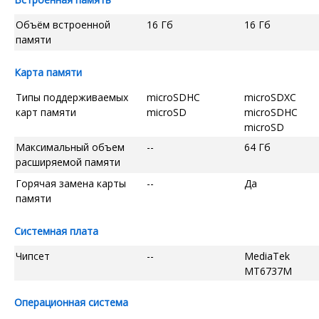
Объём встроенной
16 Гб
16 Гб
памяти
Карта памяти
Типы поддерживаемых
microSDHC
microSDXC
карт памяти
microSD
microSDHC
microSD
Максимальный объем
--
64 Гб
расширяемой памяти
Горячая замена карты
--
Да
памяти
Системная плата
Чипсет
--
MediaTek
MT6737M
Операционная система