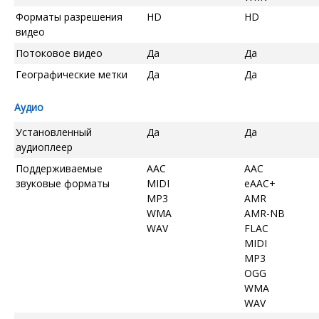
Форматы разрешения
HD
HD
видео
Потоковое видео
Да
Да
Географические метки
Да
Да
Аудио
Установленный
Да
Да
аудиоплеер
Поддерживаемые
AAC
AAC
звуковые форматы
MIDI
eAAC+
MP3
AMR
WMA
AMR-NB
WAV
FLAC
MIDI
MP3
OGG
WMA
WAV