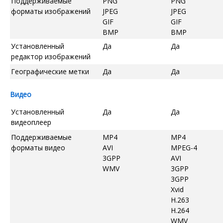
Поддерживаемые
PNG
PNG
форматы изображений
JPEG
JPEG
GIF
GIF
BMP
BMP
Установленный
Да
Да
редактор изображений
Географические метки
Да
Да
Видео
Установленный
Да
Да
видеоплеер
Поддерживаемые
MP4
MP4
форматы видео
AVI
MPEG-4
3GPP
AVI
WMV
3GPP
3GPP
Xvid
H.263
H.264
WMV