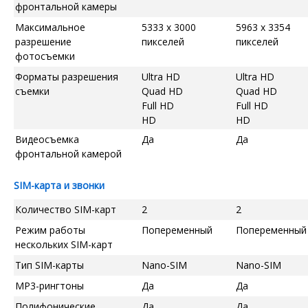
фронтальной камеры
Максимальное
5333 x 3000
5963 x 3354
разрешение
пикселей
пикселей
фотосъемки
Форматы разрешения
Ultra HD
Ultra HD
съемки
Quad HD
Quad HD
Full HD
Full HD
HD
HD
Видеосъемка
Да
Да
фронтальной камерой
SIM-карта и звонки
Количество SIM-карт
2
2
Режим работы
Попеременный
Попеременный
нескольких SIM-карт
Тип SIM-карты
Nano-SIM
Nano-SIM
MP3-рингтоны
Да
Да
Полифонические
Да
Да