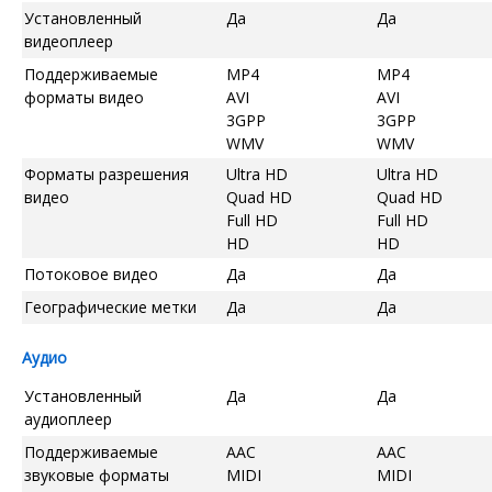
Установленный
Да
Да
видеоплеер
Поддерживаемые
MP4
MP4
форматы видео
AVI
AVI
3GPP
3GPP
WMV
WMV
Форматы разрешения
Ultra HD
Ultra HD
видео
Quad HD
Quad HD
Full HD
Full HD
HD
HD
Потоковое видео
Да
Да
Географические метки
Да
Да
Аудио
Установленный
Да
Да
аудиоплеер
Поддерживаемые
AAC
AAC
звуковые форматы
MIDI
MIDI