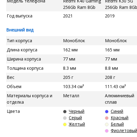
Модель телефона
Redmi K40 Gaming
Redmi K30 5G
256Gb Ram 8Gb
256Gb Ram 8G
Год выпуска
2021
2019
Внешний вид
Тип корпуса
Моноблок
Моноблок
Длина корпуса
162 мм
165 мм
Ширина корпуса
77 мм
77 мм
Толщина корпуса
8.3 мм
8.8 мм
Вес
205 г
208 г
Объем
103.34 см³
111.43 см³
Материалы корпуса и
Металл
Алюминиевый
отделка
сплав
Цвета
Черный
Синий
Серый
Красный
Желтый
Белый
Фиолетовы