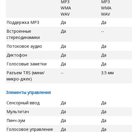
MP3
MP3
WMA
WMA
WAV
WAV
Поддержка MP3
Да
Да
Встроенные
Да
--
стереодинамики
Потоковое аудио
Да
Да
Диктофон
Да
Да
Голосовые заметки
Да
Да
Разъем TRS (мини/
--
3.5 мм
микро-джек)
Элементы управления
Сенсорный ввод
Да
Да
Мультитач
Да
Да
Пинч-зум
Да
Да
Голосовое управление
Да
Да