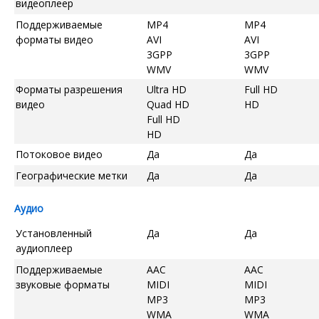
видеоплеер
Поддерживаемые
MP4
MP4
форматы видео
AVI
AVI
3GPP
3GPP
WMV
WMV
Форматы разрешения
Ultra HD
Full HD
видео
Quad HD
HD
Full HD
HD
Потоковое видео
Да
Да
Географические метки
Да
Да
Аудио
Установленный
Да
Да
аудиоплеер
Поддерживаемые
AAC
AAC
звуковые форматы
MIDI
MIDI
MP3
MP3
WMA
WMA