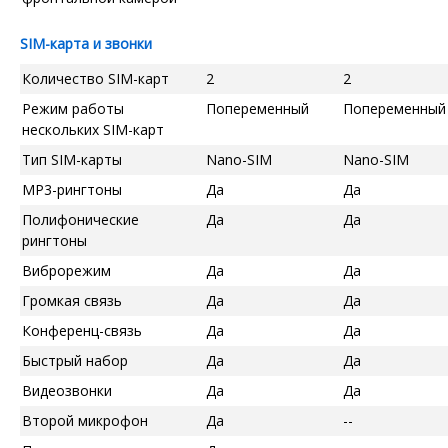
SIM-карта и звонки
Количество SIM-карт
2
2
Режим работы
Попеременный
Попеременный
нескольких SIM-карт
Тип SIM-карты
Nano-SIM
Nano-SIM
MP3-рингтоны
Да
Да
Полифонические
Да
Да
рингтоны
Виброрежим
Да
Да
Громкая связь
Да
Да
Конференц-связь
Да
Да
Быстрый набор
Да
Да
Видеозвонки
Да
Да
Второй микрофон
Да
--