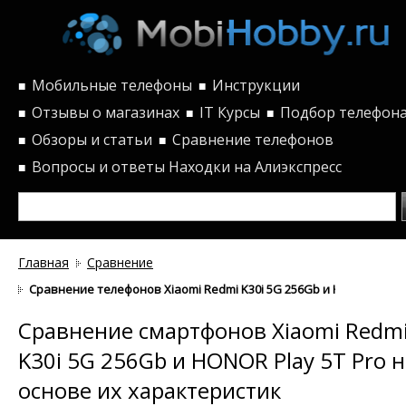
Мобильные телефоны
Инструкции
■
■
Отзывы о магазинах
IT Курсы
Подбор телефон
■
■
■
Обзоры и статьи
Сравнение телефонов
■
■
Вопросы и ответы
Находки на Алиэкспресс
■
Главная
Сравнение
Сравнение телефонов Xiaomi Redmi K30i 5G 256Gb и HONOR Play 
Сравнение смартфонов Xiaomi Redm
K30i 5G 256Gb и HONOR Play 5T Pro н
основе их характеристик