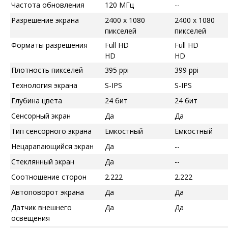
Частота обновления
120 МГц
--
Разрешение экрана
2400 x 1080
2400 x 1080
пикселей
пикселей
Форматы разрешения
Full HD
Full HD
HD
HD
Плотность пикселей
395 ppi
399 ppi
Технология экрана
S-IPS
S-IPS
Глубина цвета
24 бит
24 бит
Сенсорный экран
Да
Да
Тип сенсорного экрана
Емкостный
Емкостный
Нецарапающийся экран
Да
--
Стеклянный экран
Да
--
Соотношение сторон
2.222
2.222
Автоповорот экрана
Да
Да
Датчик внешнего
Да
Да
освещения