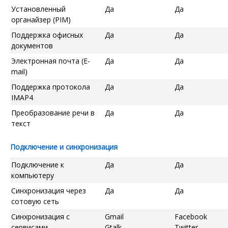
Установленный
Да
Да
органайзер (PIM)
Поддержка офисных
Да
Да
документов
Электронная почта (E-
Да
Да
mail)
Поддержка протокола
Да
Да
IMAP4
Преобразование речи в
Да
Да
текст
Подключение и синхронизация
Подключение к
Да
Да
компьютеру
Синхронизация через
Да
Да
сотовую сеть
Синхронизация с
Gmail
Facebook
сервисами
Gtalk
Twitter