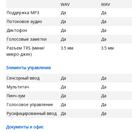
WAV
WAV
Поддержка MP3
Да
Да
Потоковое аудио
Да
Да
Диктофон
Да
Да
Голосовые заметки
Да
Да
Разъем TRS (мини/
3.5 мм
3.5 мм
микро-джек)
Элементы управления
Сенсорный ввод
Да
Да
Мультитач
Да
Да
Пинч-зум
Да
Да
Голосовое управление
Да
Да
Русифицированный ввод
Да
Да
Документы и офис