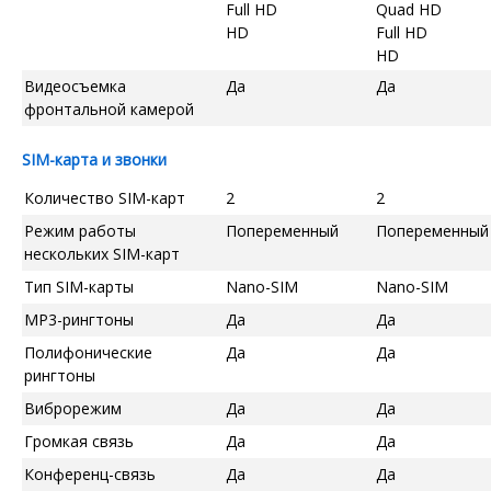
Full HD
Quad HD
HD
Full HD
HD
Видеосъемка
Да
Да
фронтальной камерой
SIM-карта и звонки
Количество SIM-карт
2
2
Режим работы
Попеременный
Попеременный
нескольких SIM-карт
Тип SIM-карты
Nano-SIM
Nano-SIM
MP3-рингтоны
Да
Да
Полифонические
Да
Да
рингтоны
Виброрежим
Да
Да
Громкая связь
Да
Да
Конференц-связь
Да
Да