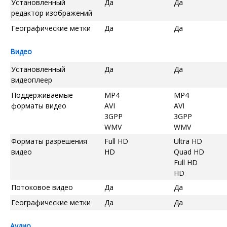
Установленный
Да
Да
редактор изображений
Географические метки
Да
Да
Видео
Установленный
Да
Да
видеоплеер
Поддерживаемые
MP4
MP4
форматы видео
AVI
AVI
3GPP
3GPP
WMV
WMV
Форматы разрешения
Full HD
Ultra HD
видео
HD
Quad HD
Full HD
HD
Потоковое видео
Да
Да
Географические метки
Да
Да
Аудио