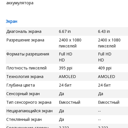
аккумулятора
Экран
Диагональ экрана
6.67 in
6.43 in
Разрешение экрана
2400 x 1080
2400 x 1080
пикселей
пикселей
Форматы разрешения
Full HD
Full HD
HD
HD
Плотность пикселей
395 ppi
409 ppi
Технология экрана
AMOLED
AMOLED
Глубина цвета
24 бит
24 бит
Сенсорный экран
Да
Да
Тип сенсорного экрана
Емкостный
Емкостный
Нецарапающийся экран
Да
--
Стеклянный экран
Да
--
Соотношение сторон
2.222
2.222