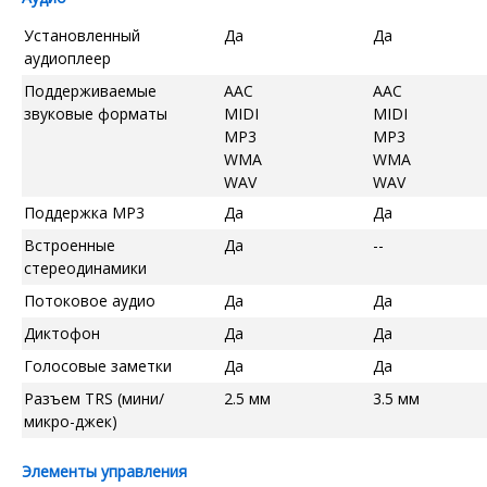
Установленный
Да
Да
аудиоплеер
Поддерживаемые
AAC
AAC
звуковые форматы
MIDI
MIDI
MP3
MP3
WMA
WMA
WAV
WAV
Поддержка MP3
Да
Да
Встроенные
Да
--
стереодинамики
Потоковое аудио
Да
Да
Диктофон
Да
Да
Голосовые заметки
Да
Да
Разъем TRS (мини/
2.5 мм
3.5 мм
микро-джек)
Элементы управления