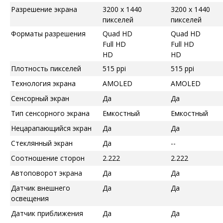
Разрешение экрана
3200 x 1440
3200 x 1440
пикселей
пикселей
Форматы разрешения
Quad HD
Quad HD
Full HD
Full HD
HD
HD
Плотность пикселей
515 ppi
515 ppi
Технология экрана
AMOLED
AMOLED
Сенсорный экран
Да
Да
Тип сенсорного экрана
Емкостный
Емкостный
Нецарапающийся экран
Да
Да
Стеклянный экран
Да
--
Соотношение сторон
2.222
2.222
Автоповорот экрана
Да
Да
Датчик внешнего
Да
Да
освещения
Датчик приближения
Да
Да