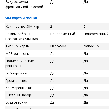
Видеосъемка
Да
Да
фронтальной камерой
SIM-карта и звонки
Количество SIM-карт
2
2
Режим работы
Попеременный
Попеременный
нескольких SIM-карт
Тип SIM-карты
Nano-SIM
Nano-SIM
MP3-рингтоны
Да
Да
Полифонические
Да
Да
рингтоны
Виброрежим
Да
Да
Громкая связь
Да
Да
Конференц-связь
Да
Да
Быстрый набор
Да
Да
Видеозвонки
Да
Да