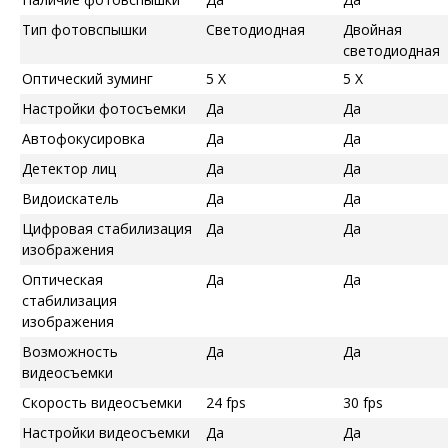
Тип фотовспышки
Светодиодная
Двойная
светодиодная
Оптический зуминг
5 X
5 X
Настройки фотосъемки
Да
Да
Автофокусировка
Да
Да
Детектор лиц
Да
Да
Видоискатель
Да
Да
Цифровая стабилизация
Да
Да
изображения
Оптическая
Да
Да
стабилизация
изображения
Возможность
Да
Да
видеосъемки
Скорость видеосъемки
24 fps
30 fps
Настройки видеосъемки
Да
Да