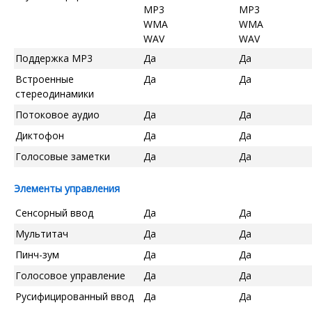
MP3
MP3
WMA
WMA
WAV
WAV
Поддержка MP3
Да
Да
Встроенные
Да
Да
стереодинамики
Потоковое аудио
Да
Да
Диктофон
Да
Да
Голосовые заметки
Да
Да
Элементы управления
Сенсорный ввод
Да
Да
Мультитач
Да
Да
Пинч-зум
Да
Да
Голосовое управление
Да
Да
Русифицированный ввод
Да
Да