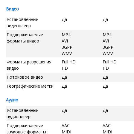
Видео
Установленный
Да
Да
видеоплеер
Поддерживаемые
MP4
MP4
форматы видео
AVI
AVI
3GPP
3GPP
WMV
WMV
Форматы разрешения
Full HD
Full HD
видео
HD
HD
Потоковое видео
Да
Да
Географические метки
Да
Да
Аудио
Установленный
Да
Да
аудиоплеер
Поддерживаемые
AAC
AAC
звуковые форматы
MIDI
MIDI