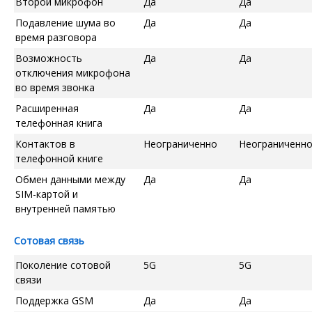
Второй микрофон
Да
Да
Подавление шума во
Да
Да
время разговора
Возможность
Да
Да
отключения микрофона
во время звонка
Расширенная
Да
Да
телефонная книга
Контактов в
Неограниченно
Неограниченн
телефонной книге
Обмен данными между
Да
Да
SIM-картой и
внутренней памятью
Сотовая связь
Поколение сотовой
5G
5G
связи
Поддержка GSM
Да
Да