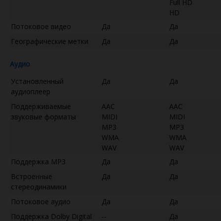
Full HD
HD
Потоковое видео
Да
Да
Географические метки
Да
Да
Аудио
Установленный
Да
Да
аудиоплеер
Поддерживаемые
AAC
AAC
звуковые форматы
MIDI
MIDI
MP3
MP3
WMA
WMA
WAV
WAV
Поддержка MP3
Да
Да
Встроенные
Да
Да
стереодинамики
Потоковое аудио
Да
Да
Поддержка Dolby Digital
--
Да