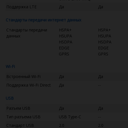
Поддержка LTE
Да
Да
Стандарты передачи интернет данных
Стандарты передачи
HSPA+
HSPA+
данных
HSUPA
HSUPA
HSDPA
HSDPA
EDGE
EDGE
GPRS
GPRS
Wi-Fi
Встроенный Wi-Fi
Да
Да
Поддержка Wi-Fi Direct
Да
--
USB
Разъем USB
Да
Да
Тип разъема USB
USB Type-C
--
Стандарт USB
2.0
2.0