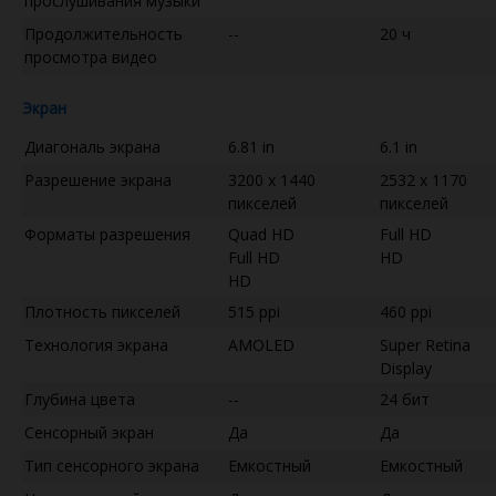
прослушивания музыки
Продолжительность
--
20 ч
просмотра видео
Экран
Диагональ экрана
6.81 in
6.1 in
Разрешение экрана
3200 x 1440
2532 x 1170
пикселей
пикселей
Форматы разрешения
Quad HD
Full HD
Full HD
HD
HD
Плотность пикселей
515 ppi
460 ppi
Технология экрана
AMOLED
Super Retina
Display
Глубина цвета
--
24 бит
Сенсорный экран
Да
Да
Тип сенсорного экрана
Емкостный
Емкостный