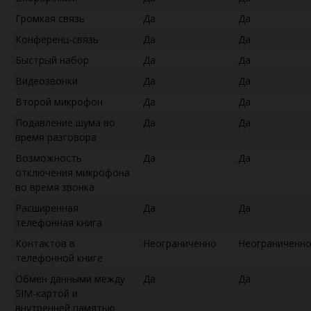
Громкая связь
Да
Да
Конференц-связь
Да
Да
Быстрый набор
Да
Да
Видеозвонки
Да
Да
Второй микрофон
Да
Да
Подавление шума во
Да
Да
время разговора
Возможность
Да
Да
отключения микрофона
во время звонка
Расширенная
Да
Да
телефонная книга
Контактов в
Неограниченно
Неограниченн
телефонной книге
Обмен данными между
Да
Да
SIM-картой и
внутренней памятью