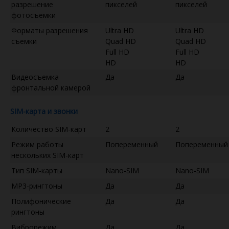
разрешение
пикселей
пикселей
фотосъемки
Форматы разрешения
Ultra HD
Ultra HD
съемки
Quad HD
Quad HD
Full HD
Full HD
HD
HD
Видеосъемка
Да
Да
фронтальной камерой
SIM-карта и звонки
Количество SIM-карт
2
2
Режим работы
Попеременный
Попеременный
нескольких SIM-карт
Тип SIM-карты
Nano-SIM
Nano-SIM
MP3-рингтоны
Да
Да
Полифонические
Да
Да
рингтоны
Виброрежим
Да
Да