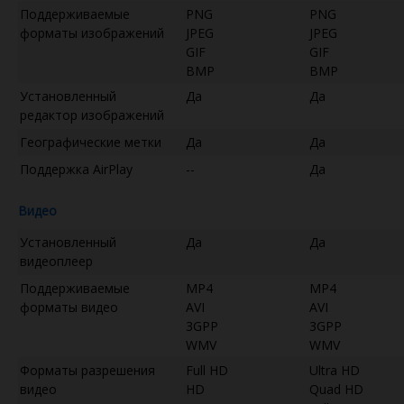
Поддерживаемые
PNG
PNG
форматы изображений
JPEG
JPEG
GIF
GIF
BMP
BMP
Установленный
Да
Да
редактор изображений
Географические метки
Да
Да
Поддержка AirPlay
--
Да
Видео
Установленный
Да
Да
видеоплеер
Поддерживаемые
MP4
MP4
форматы видео
AVI
AVI
3GPP
3GPP
WMV
WMV
Форматы разрешения
Full HD
Ultra HD
видео
HD
Quad HD