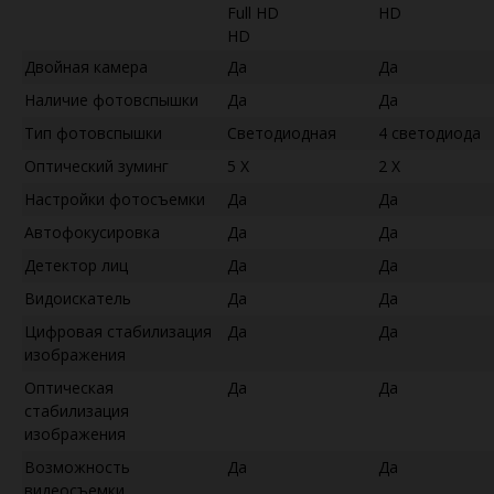
Full HD
HD
HD
Двойная камера
Да
Да
Наличие фотовспышки
Да
Да
Тип фотовспышки
Светодиодная
4 светодиода
Оптический зуминг
5 X
2 X
Настройки фотосъемки
Да
Да
Автофокусировка
Да
Да
Детектор лиц
Да
Да
Видоискатель
Да
Да
Цифровая стабилизация
Да
Да
изображения
Оптическая
Да
Да
стабилизация
изображения
Возможность
Да
Да
видеосъемки