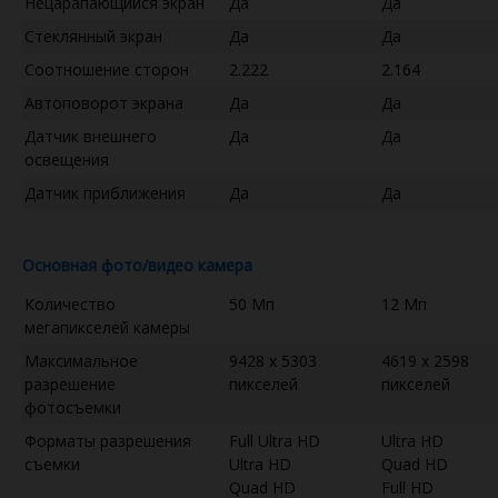
Нецарапающийся экран
Да
Да
Стеклянный экран
Да
Да
Соотношение сторон
2.222
2.164
Автоповорот экрана
Да
Да
Датчик внешнего
Да
Да
освещения
Датчик приближения
Да
Да
Основная фото/видео камера
Количество
50 Мп
12 Мп
мегапикселей камеры
Максимальное
9428 x 5303
4619 x 2598
разрешение
пикселей
пикселей
фотосъемки
Форматы разрешения
Full Ultra HD
Ultra HD
съемки
Ultra HD
Quad HD
Quad HD
Full HD