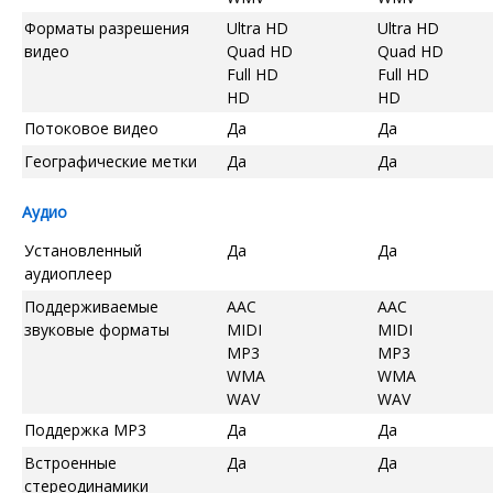
Форматы разрешения
Ultra HD
Ultra HD
видео
Quad HD
Quad HD
Full HD
Full HD
HD
HD
Потоковое видео
Да
Да
Географические метки
Да
Да
Аудио
Установленный
Да
Да
аудиоплеер
Поддерживаемые
AAC
AAC
звуковые форматы
MIDI
MIDI
MP3
MP3
WMA
WMA
WAV
WAV
Поддержка MP3
Да
Да
Встроенные
Да
Да
стереодинамики