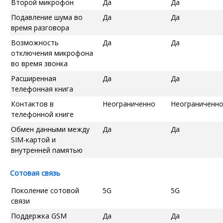
Второй микрофон
Да
Да
Подавление шума во
Да
Да
время разговора
Возможность
Да
Да
отключения микрофона
во время звонка
Расширенная
Да
Да
телефонная книга
Контактов в
Неограниченно
Неограниченн
телефонной книге
Обмен данными между
Да
Да
SIM-картой и
внутренней памятью
Сотовая связь
Поколение сотовой
5G
5G
связи
Поддержка GSM
Да
Да