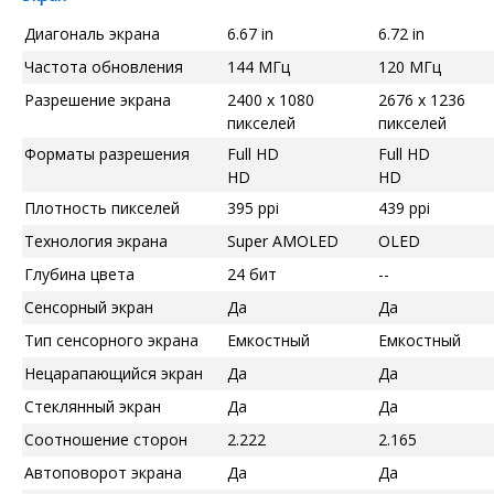
Диагональ экрана
6.67 in
6.72 in
Частота обновления
144 МГц
120 МГц
Разрешение экрана
2400 x 1080
2676 x 1236
пикселей
пикселей
Форматы разрешения
Full HD
Full HD
HD
HD
Плотность пикселей
395 ppi
439 ppi
Технология экрана
Super AMOLED
OLED
Глубина цвета
24 бит
--
Сенсорный экран
Да
Да
Тип сенсорного экрана
Емкостный
Емкостный
Нецарапающийся экран
Да
Да
Стеклянный экран
Да
Да
Соотношение сторон
2.222
2.165
Автоповорот экрана
Да
Да