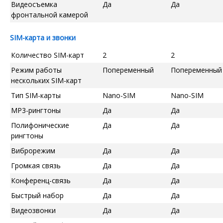
Видеосъемка
Да
Да
фронтальной камерой
SIM-карта и звонки
Количество SIM-карт
2
2
Режим работы
Попеременный
Попеременный
нескольких SIM-карт
Тип SIM-карты
Nano-SIM
Nano-SIM
MP3-рингтоны
Да
Да
Полифонические
Да
Да
рингтоны
Виброрежим
Да
Да
Громкая связь
Да
Да
Конференц-связь
Да
Да
Быстрый набор
Да
Да
Видеозвонки
Да
Да