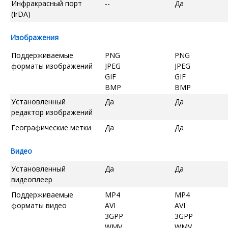
Инфракрасный порт
--
Да
(IrDA)
Изображения
Поддерживаемые
PNG
PNG
форматы изображений
JPEG
JPEG
GIF
GIF
BMP
BMP
Установленный
Да
Да
редактор изображений
Географические метки
Да
Да
Видео
Установленный
Да
Да
видеоплеер
Поддерживаемые
MP4
MP4
форматы видео
AVI
AVI
3GPP
3GPP
WMV
WMV