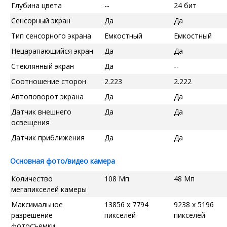
Глубина цвета
--
24 бит
Сенсорный экран
Да
Да
Тип сенсорного экрана
Емкостный
Емкостный
Нецарапающийся экран
Да
Да
Стеклянный экран
Да
--
Соотношение сторон
2.223
2.222
Автоповорот экрана
Да
Да
Датчик внешнего
Да
Да
освещения
Датчик приближения
Да
Да
Основная фото/видео камера
Количество
108 Мп
48 Мп
мегапикселей камеры
Максимальное
13856 x 7794
9238 x 5196
разрешение
пикселей
пикселей
фотосъемки