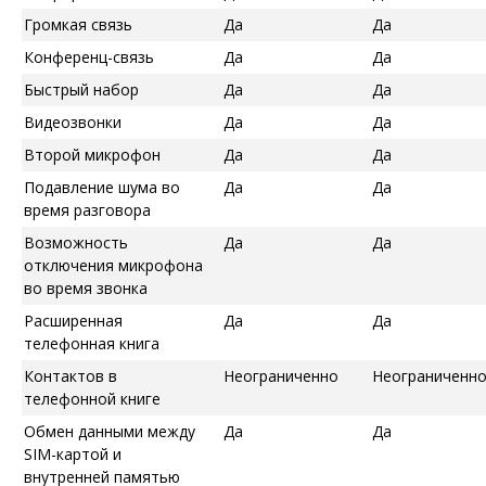
Громкая связь
Да
Да
Конференц-связь
Да
Да
Быстрый набор
Да
Да
Видеозвонки
Да
Да
Второй микрофон
Да
Да
Подавление шума во
Да
Да
время разговора
Возможность
Да
Да
отключения микрофона
во время звонка
Расширенная
Да
Да
телефонная книга
Контактов в
Неограниченно
Неограниченн
телефонной книге
Обмен данными между
Да
Да
SIM-картой и
внутренней памятью