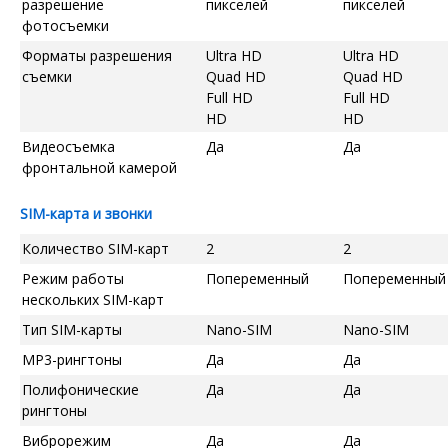
разрешение
пикселей
пикселей
фотосъемки
Форматы разрешения
Ultra HD
Ultra HD
съемки
Quad HD
Quad HD
Full HD
Full HD
HD
HD
Видеосъемка
Да
Да
фронтальной камерой
SIM-карта и звонки
Количество SIM-карт
2
2
Режим работы
Попеременный
Попеременный
нескольких SIM-карт
Тип SIM-карты
Nano-SIM
Nano-SIM
MP3-рингтоны
Да
Да
Полифонические
Да
Да
рингтоны
Виброрежим
Да
Да