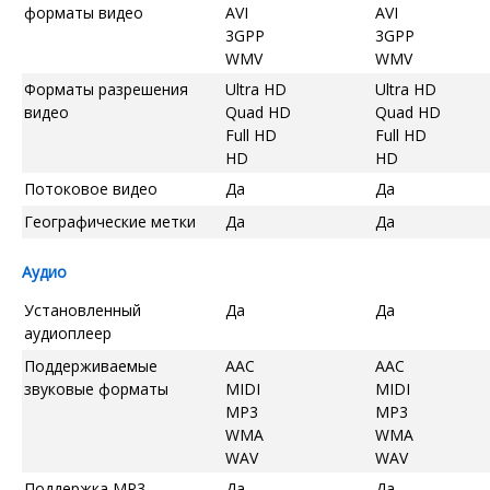
форматы видео
AVI
AVI
3GPP
3GPP
WMV
WMV
Форматы разрешения
Ultra HD
Ultra HD
видео
Quad HD
Quad HD
Full HD
Full HD
HD
HD
Потоковое видео
Да
Да
Географические метки
Да
Да
Аудио
Установленный
Да
Да
аудиоплеер
Поддерживаемые
AAC
AAC
звуковые форматы
MIDI
MIDI
MP3
MP3
WMA
WMA
WAV
WAV
Поддержка MP3
Да
Да