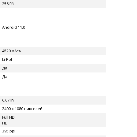
256 Гб
Android 11.0
4520 мА*ч
Li-Pol
Да
Да
6.67 in
2400 x 1080 пикселей
Full HD
HD
395 ppi