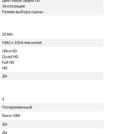
Цветовые эффекты
Экспозиция
Режим выбора сцены
20 Мп
5963 x 3354 пикселей
Ultra HD
Quad HD
Full HD
HD
Да
2
Попеременный
Nano-SIM
Да
Да