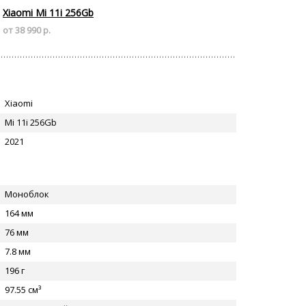
Xiaomi Mi 11i 256Gb
от 38 990 р.
Xiaomi
Mi 11i 256Gb
2021
Моноблок
164 мм
76 мм
7.8 мм
196 г
97.55 см³