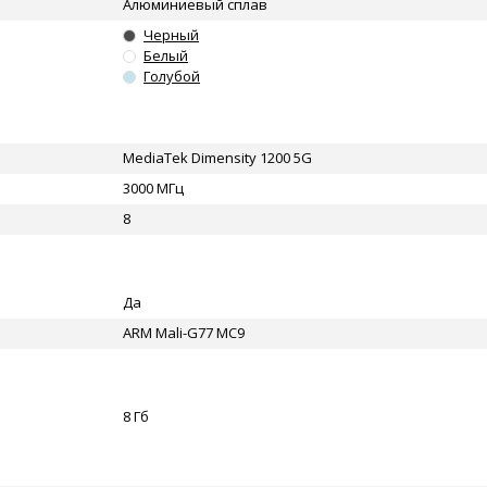
Алюминиевый сплав
Черный
Белый
Голубой
MediaTek Dimensity 1200 5G
3000 МГц
8
Да
ARM Mali-G77 MC9
8 Гб