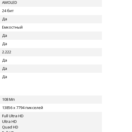
AMOLED
24 бит
Да
Емкостный
Да
Да
2.222
Да
Да
Да
108 Мп
13856 x 7794 пикселей
Full Ultra HD
Ultra HD
Quad HD