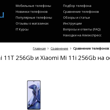
Мобильные телефоны
Подбор телефона
Новинки телефонов
Сравнение телефонов
Популярные телефоны
Обзоры и статьи
Отзывы о магазинах
Инструкции
IT Курсы
Вопросы и ответы (FAQ)
Находки на Алиэкспресс
Главная
Сравнение
Сравнение телефонов Xi
 11T 256Gb и Xiaomi Mi 11i 256Gb на 