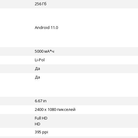
256 Гб
Android 11.0
5000 мА*ч
Li-Pol
Да
Да
6.67 in
2400 x 1080 пикселей
Full HD
HD
395 ppi