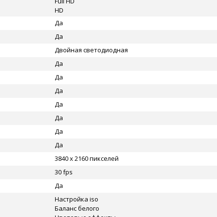
Full HD
HD
Да
Да
Двойная светодиодная
Да
Да
Да
Да
Да
Да
Да
3840 x 2160 пикселей
30 fps
Да
Настройка iso
Баланс белого