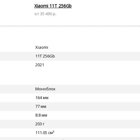
Xiaomi 11T 256Gb
от 35 490 р.
Xiaomi
11T 256Gb
2021
Моноблок
164 мм
77 мм
8.8 мм
203 г
111.05 см³