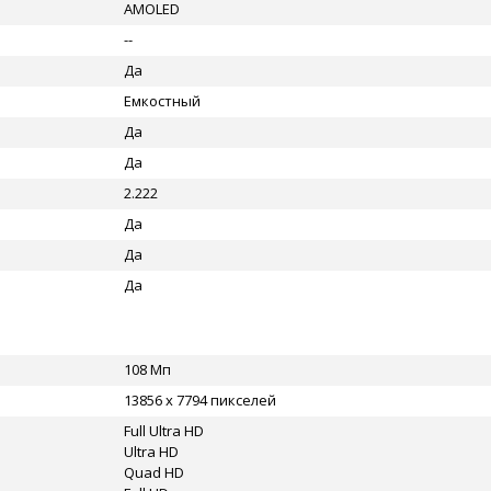
AMOLED
--
Да
Емкостный
Да
Да
2.222
Да
Да
Да
108 Мп
13856 x 7794 пикселей
Full Ultra HD
Ultra HD
Quad HD