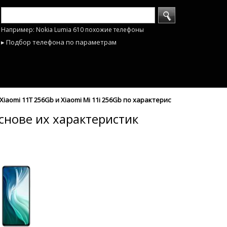
Например: Nokia Lumia 610 похожие телефоны
▸ Подбор телефона по параметрам
aomi 11T 256Gb и Xiaomi Mi 11i 256Gb по характеристикам - mobyhobb
основе их характеристик