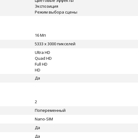
Цветовые эффекты
Экспозиция
Режим выбора сцены
16 Мп
5333 x 3000 пикселей
Ultra HD
Quad HD
Full HD
HD
Да
2
Попеременный
Nano-SIM
Да
Да