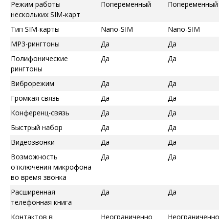
Режим работы
Попеременный
Попеременный
нескольких SIM-карт
Тип SIM-карты
Nano-SIM
Nano-SIM
MP3-рингтоны
Да
Да
Полифонические
Да
Да
рингтоны
Виброрежим
Да
Да
Громкая связь
Да
Да
Конференц-связь
Да
Да
Быстрый набор
Да
Да
Видеозвонки
Да
Да
Возможность
Да
Да
отключения микрофона
во время звонка
Расширенная
Да
Да
телефонная книга
Контактов в
Неограниченно
Неограниченн