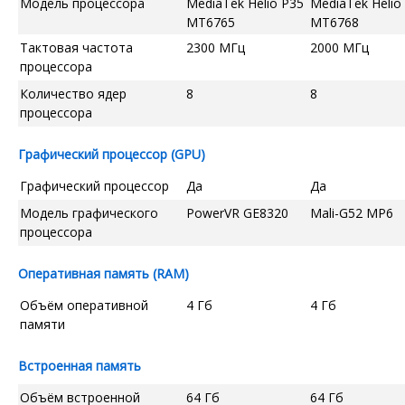
Модель процессора
MediaTek Helio P35
MediaTek Helio
MT6765
MT6768
Тактовая частота
2300 МГц
2000 МГц
процессора
Количество ядер
8
8
процессора
Графический процессор (GPU)
Графический процессор
Да
Да
Модель графического
PowerVR GE8320
Mali-G52 MP6
процессора
Оперативная память (RAM)
Объём оперативной
4 Гб
4 Гб
памяти
Встроенная память
Объём встроенной
64 Гб
64 Гб