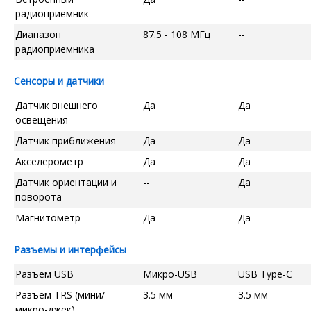
радиоприемник
Диапазон
87.5 - 108 МГц
--
радиоприемника
Сенсоры и датчики
Датчик внешнего
Да
Да
освещения
Датчик приближения
Да
Да
Акселерометр
Да
Да
Датчик ориентации и
--
Да
поворота
Магнитометр
Да
Да
Разъемы и интерфейсы
Разъем USB
Микро-USB
USB Type-C
Разъем TRS (мини/
3.5 мм
3.5 мм
микро-джек)