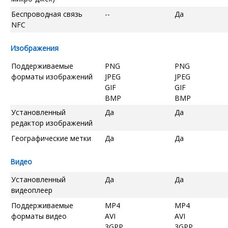
Беспроводная связь
--
Да
NFC
Изображения
Поддерживаемые
PNG
PNG
форматы изображений
JPEG
JPEG
GIF
GIF
BMP
BMP
Установленный
Да
Да
редактор изображений
Географические метки
Да
Да
Видео
Установленный
Да
Да
видеоплеер
Поддерживаемые
MP4
MP4
форматы видео
AVI
AVI
3GPP
3GPP