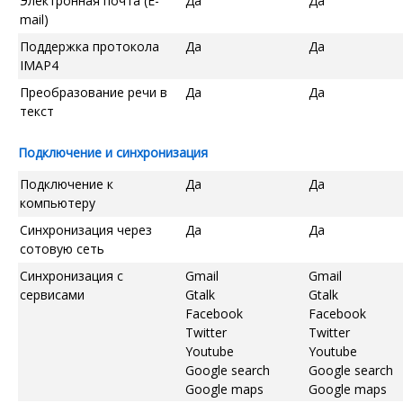
Электронная почта (E-
Да
Да
mail)
Поддержка протокола
Да
Да
IMAP4
Преобразование речи в
Да
Да
текст
Подключение и синхронизация
Подключение к
Да
Да
компьютеру
Синхронизация через
Да
Да
сотовую сеть
Синхронизация с
Gmail
Gmail
сервисами
Gtalk
Gtalk
Facebook
Facebook
Twitter
Twitter
Youtube
Youtube
Google search
Google search
Google maps
Google maps