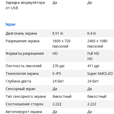
Зарядка аккумулятора
Да
Да
от USB
Экран
Диагональ экрана
6.51 in
6.4 in
Разрешение экрана
1600 x 720
2400 x 1080
пикселей
пикселей
Форматы разрешения
HD
Full HD
HD
Плотность пикселей
270 ppi
411 ppi
Технология экрана
S-IPS
Super AMOLED
Глубина цвета
24 бит
24 бит
Сенсорный экран
Да
Да
Тип сенсорного экрана
Емкостный
Емкостный
Соотношение сторон
2.222
2.222
Автоповорот экрана
Да
Да