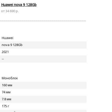
Huawei nova 9 128Gb
от 34 690 р.
Huawei
nova 9 128Gb
2021
--
Моноблок
160 мм
74 мм
7.8 мм
175 г