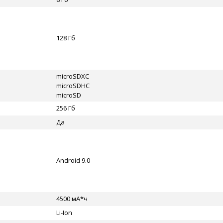
128 Гб
microSDXC
microSDHC
microSD
256 Гб
Да
Android 9.0
4500 мА*ч
Li-Ion