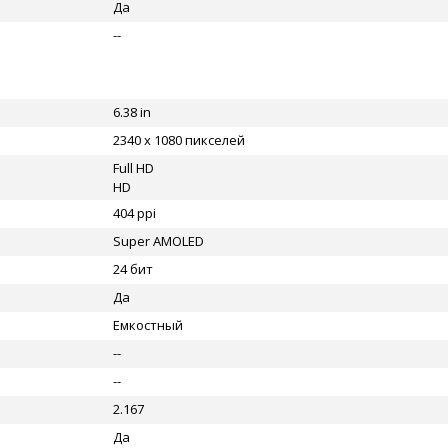
Да
--
6.38 in
2340 x 1080 пикселей
Full HD
HD
404 ppi
Super AMOLED
24 бит
Да
Емкостный
--
--
2.167
Да