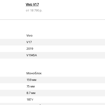
Vivo V17
от 18 790 р.
Vivo
V17
2019
V1945A
Моноблок
159 мм
75 мм
8.7 мм
187 г