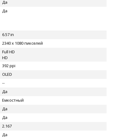
Да
Да
6.57 in
2340 x 1080 пикселей
Full HD
HD
392 ppi
OLED
--
Да
Емкостный
Да
Да
2.167
Да