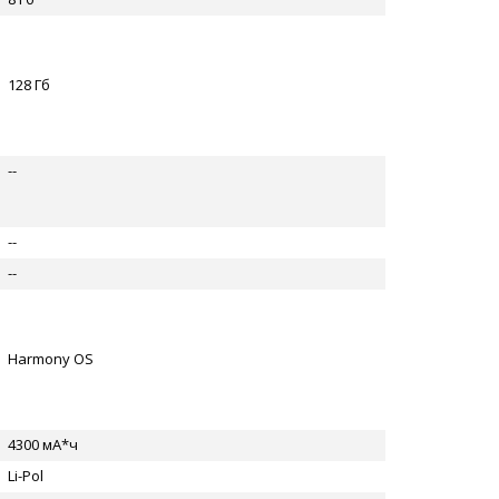
128 Гб
--
--
--
Harmony OS
4300 мА*ч
Li-Pol