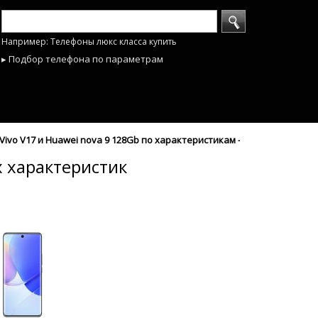
Например: Телефоны люкс класса купить
▸ Подбор телефона по параметрам
ivo V17 и Huawei nova 9 128Gb по характеристикам - mobyhobby.ru
х характеристик