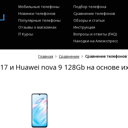
Мобильные телефоны
Подбор телефона
Новинки телефонов
Сравнение телефонов
Популярные телефоны
Обзоры и статьи
Отзывы о магазинах
Инструкции
IT Курсы
Вопросы и ответы (FAQ)
Находки на Алиэкспресс
Главная
Сравнение
Сравнение телефонов V
17 и Huawei nova 9 128Gb на основе и