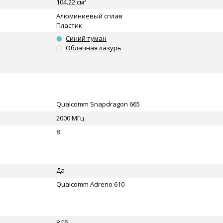
104.22 см³
Алюминиевый сплав
Пластик
Синий туман
Облачная лазурь
Qualcomm Snapdragon 665
2000 МГц
8
Да
Qualcomm Adreno 610
8 Гб