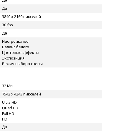
Да
Да
3840 x 2160 пикселей
30 fps
Да
Настройка iso
Баланс белого
Цветовые эффекты
Экспозиция
Режим выбора сцены
32 Мп
7542 x 4243 пикселей
Ultra HD
Quad HD
Full HD
HD
Да