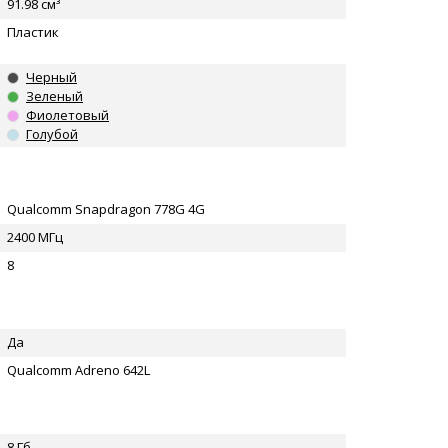
91.98 см³
Пластик
Черный
Зеленый
Фиолетовый
Голубой
Qualcomm Snapdragon 778G 4G
2400 МГц
8
Да
Qualcomm Adreno 642L
8 Гб