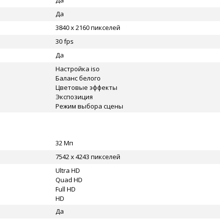
Да
Да
3840 x 2160 пикселей
30 fps
Да
Настройка iso
Баланс белого
Цветовые эффекты
Экспозиция
Режим выбора сцены
32 Мп
7542 x 4243 пикселей
Ultra HD
Quad HD
Full HD
HD
Да