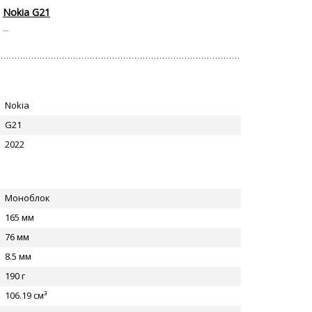
Nokia G21
--
Nokia
G21
2022
Моноблок
165 мм
76 мм
8.5 мм
190 г
106.19 см³