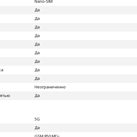
Nano-SIM
Да
Да
Да
Да
Да
Да
Да
ка
Да
Да
Неограниченно
мятью
Да
5G
Да
GSM 850 МГц