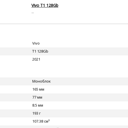
Vivo T1 128Gb
--
Vivo
T1 128Gb
2021
Моноблок
165 мм
77 мм
8.5 мм
193 г
107.38 см³