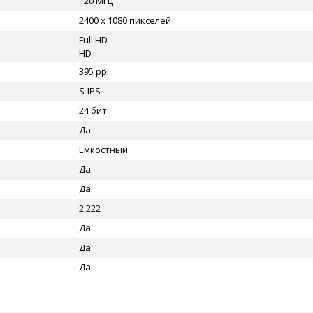
120 МГц
2400 x 1080 пикселей
Full HD
HD
395 ppi
S-IPS
24 бит
Да
Емкостный
Да
Да
2.222
Да
Да
Да