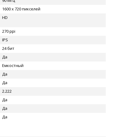
90 МГц
1600 x 720 пикселей
HD
270 ppi
IPS
24 бит
Да
Емкостный
Да
Да
2.222
Да
Да
Да