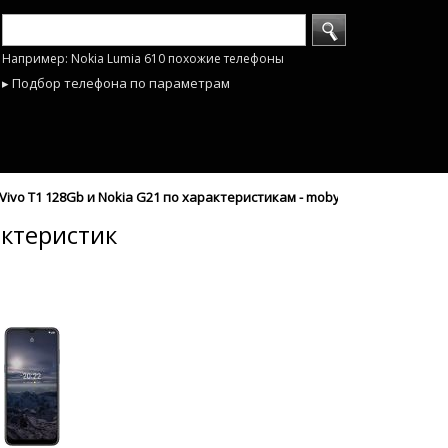
Например: Nokia Lumia 610 похожие телефоны
▸ Подбор телефона по параметрам
ivo T1 128Gb и Nokia G21 по характеристикам - mobyhobby.ru
актеристик