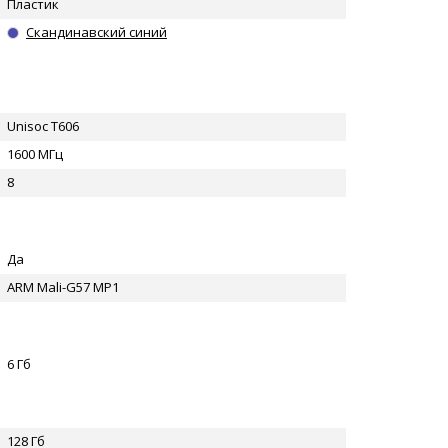
Пластик
Скандинавский синий
Unisoc T606
1600 МГц
8
Да
ARM Mali-G57 MP1
6 Гб
128 Гб