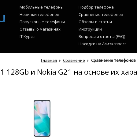
Мобильные телефоны
Подбор телефона
Новинки телефонов
Сравнение телефонов
Популярные телефоны
Обзоры и статьи
Отзывы о магазинах
Инструкции
IT Курсы
Вопросы и ответы (FAQ)
Находки на Алиэкспресс
Главная
Сравнение
Сравнение телефонов V
1 128Gb и Nokia G21 на основе их хар