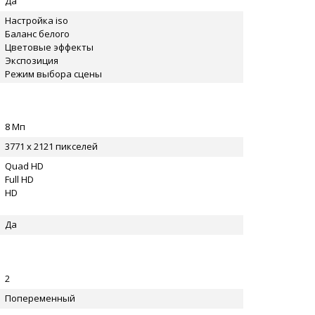
Да
Настройка iso
Баланс белого
Цветовые эффекты
Экспозиция
Режим выбора сцены
8 Мп
3771 x 2121 пикселей
Quad HD
Full HD
HD
Да
2
Попеременный