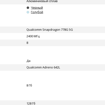
Алюминиевый сплав
Черный
Голубой
Qualcomm Snapdragon 778G 5G
2400 МГц
8
Да
Qualcomm Adreno 642L
8 Гб
128 Гб