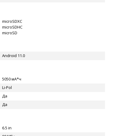
microSDXC
microSDHC
microSD
Android 11.0
5050 мА*ч
Li-Pol
Да
Да
6.5 in