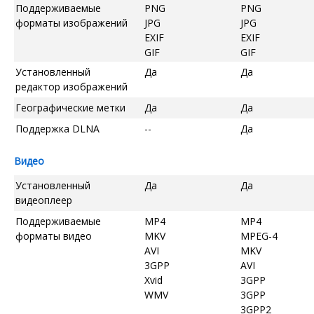
Поддерживаемые
PNG
PNG
форматы изображений
JPG
JPG
EXIF
EXIF
GIF
GIF
Установленный
Да
Да
редактор изображений
Географические метки
Да
Да
Поддержка DLNA
--
Да
Видео
Установленный
Да
Да
видеоплеер
Поддерживаемые
MP4
MP4
форматы видео
MKV
MPEG-4
AVI
MKV
3GPP
AVI
Xvid
3GPP
WMV
3GPP
3GPP2