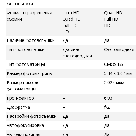
фотосъемки
Форматы разрешения
Ultra HD
Quad HD
съемки
Quad HD
Full HD
Full HD
HD
HD
Наличие фотовспышки
Да
Да
Тип фотовспышки
Двойная
Светодиодная
светодиодная
Тип фотоматрицы
--
CMOS BSI
Размер фотоматрицы
--
5.44 x 3.07 мм
Размер пикселя
--
2.024 мкм
фотоматрицы
Кроп-фактор
--
6.93
Диафрагма
--
f/2
Настройки фотосъемки
Да
Да
Автофокусировка
Да
Да
Автоэкспозиция
Да
Да