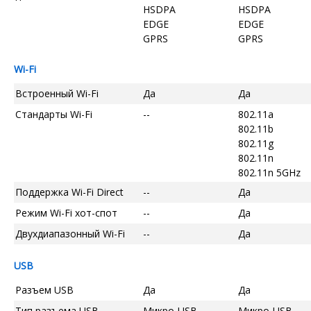
HSDPA
HSDPA
EDGE
EDGE
GPRS
GPRS
Wi-Fi
Встроенный Wi-Fi
Да
Да
Стандарты Wi-Fi
--
802.11a
802.11b
802.11g
802.11n
802.11n 5GHz
Поддержка Wi-Fi Direct
--
Да
Режим Wi-Fi хот-спот
--
Да
Двухдиапазонный Wi-Fi
--
Да
USB
Разъем USB
Да
Да
Тип разъема USB
Микро-USB
Микро-USB