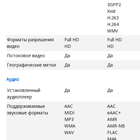
3GPP2
Xvid
H.263
H.264
WMV
Форматы разрешения
Full HD
Full HD
видео
HD
HD
Потоковое видео
Да
Да
Географические метки
Да
Да
Аудио
Установленный
Да
Да
аудиоплеер
Поддерживаемые
AAC
AAC
звуковые форматы
MIDI
eAAC+
MP3
AMR
WMA
AMR-NB
WAV
FLAC
M4A