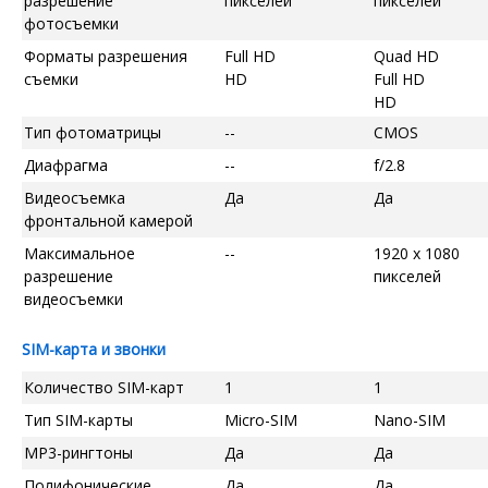
разрешение
пикселей
пикселей
фотосъемки
Форматы разрешения
Full HD
Quad HD
съемки
HD
Full HD
HD
Тип фотоматрицы
--
CMOS
Диафрагма
--
f/2.8
Видеосъемка
Да
Да
фронтальной камерой
Максимальное
--
1920 x 1080
разрешение
пикселей
видеосъемки
SIM-карта и звонки
Количество SIM-карт
1
1
Тип SIM-карты
Micro-SIM
Nano-SIM
MP3-рингтоны
Да
Да
Полифонические
Да
Да