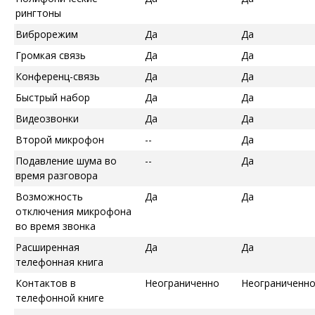
рингтоны
Виброрежим
Да
Да
Громкая связь
Да
Да
Конференц-связь
Да
Да
Быстрый набор
Да
Да
Видеозвонки
Да
Да
Второй микрофон
--
Да
Подавление шума во
--
Да
время разговора
Возможность
Да
Да
отключения микрофона
во время звонка
Расширенная
Да
Да
телефонная книга
Контактов в
Неограниченно
Неограниченн
телефонной книге