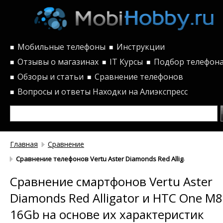
Мобильные телефоны
Инструкции
■
■
Отзывы о магазинах
IT Курсы
Подбор телефон
■
■
■
Обзоры и статьи
Сравнение телефонов
■
■
Вопросы и ответы
Находки на Алиэкспресс
■
Главная
Сравнение
Сравнение телефонов Vertu Aster Diamonds Red Alligator и HTC 
Сравнение смартфонов Vertu Aster
Diamonds Red Alligator и HTC One M8
16Gb на основе их характеристик