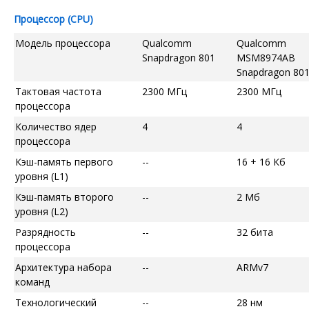
Процессор (CPU)
Модель процессора
Qualcomm
Qualcomm
Snapdragon 801
MSM8974AB
Snapdragon 80
Тактовая частота
2300 МГц
2300 МГц
процессора
Количество ядер
4
4
процессора
Кэш-память первого
--
16 + 16 Кб
уровня (L1)
Кэш-память второго
--
2 Мб
уровня (L2)
Разрядность
--
32 бита
процессора
Архитектура набора
--
ARMv7
команд
Технологический
--
28 нм