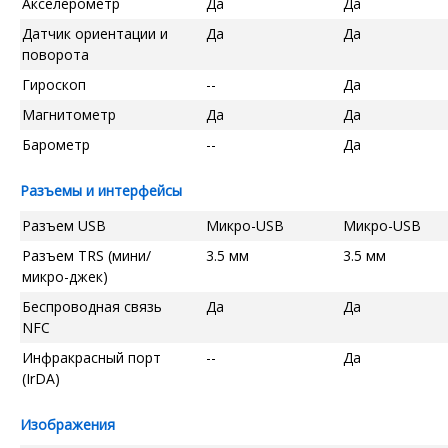
Акселерометр
Да
Да
Датчик ориентации и
Да
Да
поворота
Гироскоп
--
Да
Магнитометр
Да
Да
Барометр
--
Да
Разъемы и интерфейсы
Разъем USB
Микро-USB
Микро-USB
Разъем TRS (мини/
3.5 мм
3.5 мм
микро-джек)
Беспроводная связь
Да
Да
NFC
Инфракрасный порт
--
Да
(IrDA)
Изображения