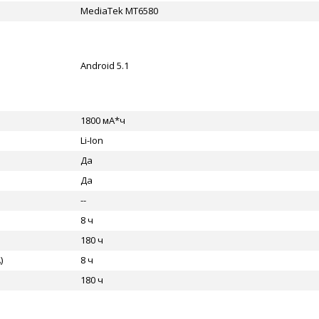
MediaTek MT6580
Android 5.1
1800 мА*ч
Li-Ion
Да
Да
--
8 ч
180 ч
)
8 ч
180 ч