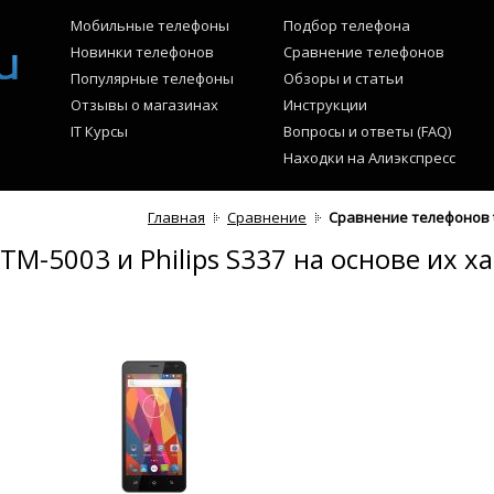
Мобильные телефоны
Подбор телефона
Новинки телефонов
Сравнение телефонов
Популярные телефоны
Обзоры и статьи
Отзывы о магазинах
Инструкции
IT Курсы
Вопросы и ответы (FAQ)
Находки на Алиэкспресс
Главная
Сравнение
Сравнение телефонов te
M-5003 и Philips S337 на основе их х