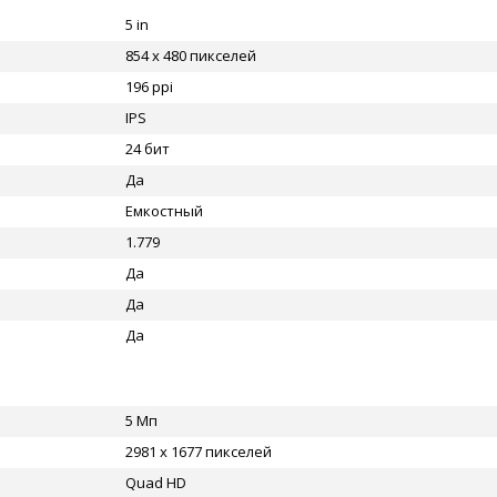
5 in
854 x 480 пикселей
196 ppi
IPS
24 бит
Да
Емкостный
1.779
Да
Да
Да
5 Мп
2981 x 1677 пикселей
Quad HD