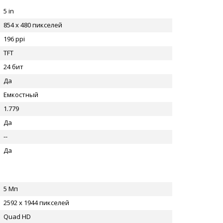
5 in
854 x 480 пикселей
196 ppi
TFT
24 бит
Да
Емкостный
1.779
Да
--
Да
5 Мп
2592 x 1944 пикселей
Quad HD