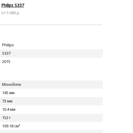
Philips S337
от 5 490 р.
Philips
S337
2015
Моноблок
145 мм
73 мм
10.4 мм
152 г
109.18 см³