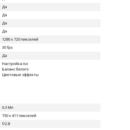
Да
Да
Да
Да
1280 x 720 пикселей
30 fps
Да
Настройка iso
Баланс белого
Цветовые эффекты
0.3 Мп
730 x 411 пикселей
f/2.8