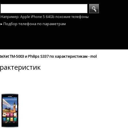
Например: Apple iPhone 5 64Gb похожие телефоны
▸ Подбор телефона по параметрам
Xet TM-5003 и Philips S337 по характеристикам - mobyhobby.ru
арактеристик