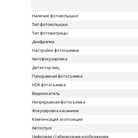
Наличие фотовспышки
Тип фотовспышки
Тип фотоматрицы
Диафрагма
Настройки фотосъемки
Автофокусировка
Детектор лиц
Панорамная фотосъемка
HDR фотосъемка
Видоискатель
Непрерывная фотосъемка
Фокусировка касанием
Компенсация экспозиции
Автоспуск
Цифровая стабилизация изображения