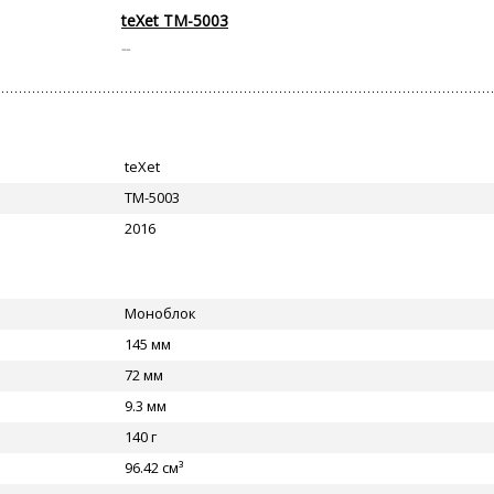
teXet TM-5003
--
teXet
TM-5003
2016
Моноблок
145 мм
72 мм
9.3 мм
140 г
96.42 см³