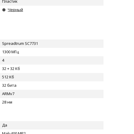
Пластик
Черный
Spreadtrum SC7731
1300 МГц
4
32 + 32 Кб
512 Кб
32 бита
ARMv7
28 нм
Да
Mali-400 MP2