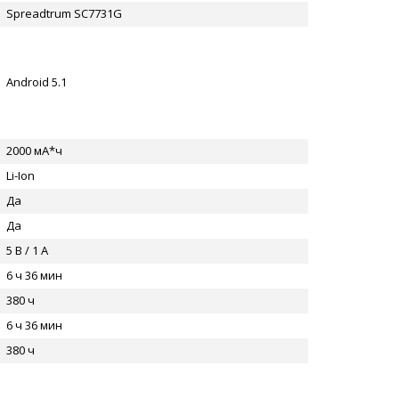
Spreadtrum SC7731G
Android 5.1
2000 мА*ч
Li-Ion
Да
Да
5 В / 1 А
6 ч 36 мин
380 ч
6 ч 36 мин
380 ч