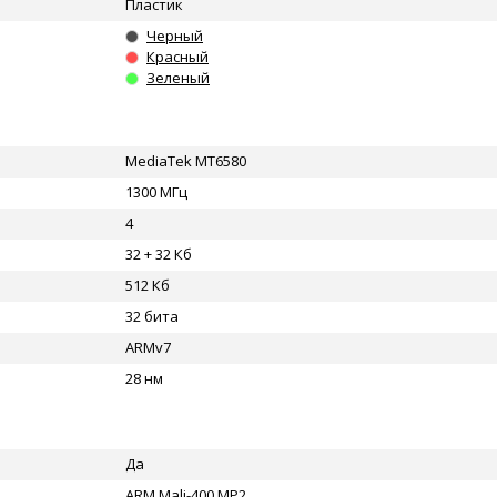
Пластик
Черный
Красный
Зеленый
MediaTek MT6580
1300 МГц
4
32 + 32 Кб
512 Кб
32 бита
ARMv7
28 нм
Да
ARM Mali-400 MP2