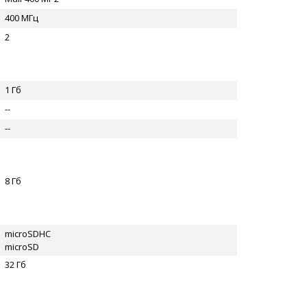
400 МГц
2
1 Гб
--
--
8 Гб
microSDHC
microSD
32 Гб