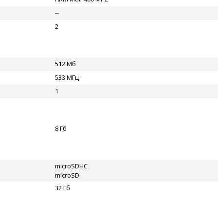
--
2
512 Мб
533 МГц
1
8 Гб
microSDHC
microSD
32 Гб