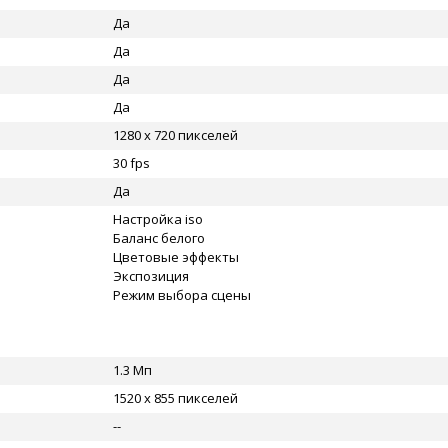
Да
Да
Да
Да
1280 x 720 пикселей
30 fps
Да
Настройка iso
Баланс белого
Цветовые эффекты
Экспозиция
Режим выбора сцены
1.3 Мп
1520 x 855 пикселей
--