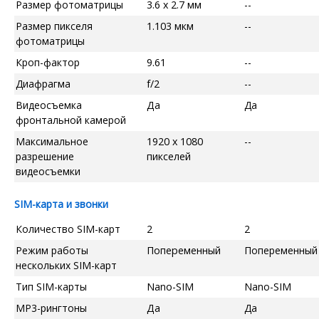
Размер фотоматрицы
3.6 x 2.7 мм
--
Размер пикселя
1.103 мкм
--
фотоматрицы
Кроп-фактор
9.61
--
Диафрагма
f/2
--
Видеосъемка
Да
Да
фронтальной камерой
Максимальное
1920 x 1080
--
разрешение
пикселей
видеосъемки
SIM-карта и звонки
Количество SIM-карт
2
2
Режим работы
Попеременный
Попеременный
нескольких SIM-карт
Тип SIM-карты
Nano-SIM
Nano-SIM
MP3-рингтоны
Да
Да