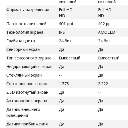
пикселей
пикселей
Форматы разрешения
Full HD
Full HD
HD
HD
Плотность пикселей
401 ppi
402 ppi
Технология экрана
IPS
AMOLED
Глубина цвета
24 бит
24 бит
Сенсорный экран
Да
Да
Тип сенсорного экрана
Емкостный
Емкостный
Нецарапающийся экран
Да
Да
Стеклянный экран
--
Да
Соотношение сторон
1.778
2.222
2.5D изогнутый экран
Да
--
Автоповорот экрана
Да
Да
Датчик внешнего
Да
Да
освещения
Датчик приближения
Да
Да