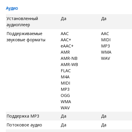
Аудио
Установленный
Да
Да
аудиоплеер
Поддерживаемые
AAC
AAC
звуковые форматы
AAC+
MIDI
eAAC+
MP3
AMR
WMA
AMR-NB
WAV
AMR-WB
FLAC
M4A
MIDI
MP3
OGG
WMA
WAV
Поддержка MP3
Да
Да
Потоковое аудио
Да
Да