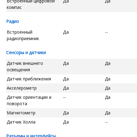
Встроенный цифровой
Да
Да
компас
Радио
Встроенный
Да
--
радиоприемник
Сенсоры и датчики
Датчик внешнего
Да
Да
освещения
Датчик приближения
Да
Да
Акселерометр
Да
Да
Датчик ориентации и
--
Да
поворота
Магнитометр
Да
Да
Датчик Холла
Да
--
Разъемы и интерфейсы