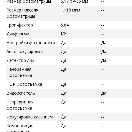
Размер фотоматрицы
6.17 x 4.55 мм
--
Размер пикселя
1.118 мкм
--
фотоматрицы
Кроп-фактор
5.64
--
Диафрагма
f/2
--
Настройки фотосъемки
Да
Да
Автофокусировка
Да
Да
Детектор лиц
Да
Да
Панорамная
Да
--
фотосъемка
HDR фотосъемка
Да
--
Видоискатель
Да
Да
Непрерывная
Да
--
фотосъемка
Фокусировка касанием
Да
--
Компенсация
Да
--
экспозиции