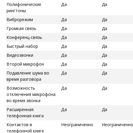
Полифонические
Да
Да
рингтоны
Виброрежим
Да
Да
Громкая связь
Да
Да
Конференц-связь
Да
Да
Быстрый набор
Да
Да
Видеозвонки
Да
Да
Второй микрофон
Да
Да
Подавление шума во
Да
Да
время разговора
Возможность
Да
Да
отключения микрофона
во время звонка
Расширенная
Да
Да
телефонная книга
Контактов в
Неограниченно
Неограниченн
телефонной книге