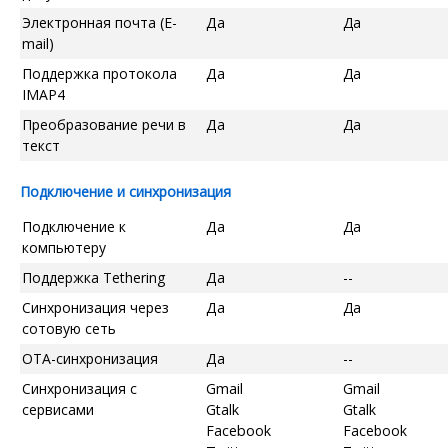
Электронная почта (E-
Да
Да
mail)
Поддержка протокола
Да
Да
IMAP4
Преобразование речи в
Да
Да
текст
Подключение и синхронизация
Подключение к
Да
Да
компьютеру
Поддержка Tethering
Да
--
Синхронизация через
Да
Да
сотовую сеть
OTA-синхронизация
Да
--
Синхронизация с
Gmail
Gmail
сервисами
Gtalk
Gtalk
Facebook
Facebook