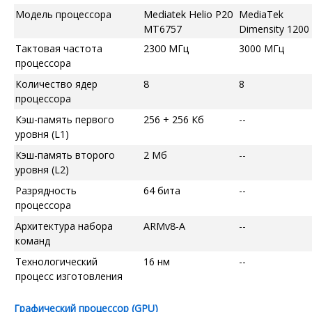
Модель процессора
Mediatek Helio P20
MediaTek
MT6757
Dimensity 1200
Тактовая частота
2300 МГц
3000 МГц
процессора
Количество ядер
8
8
процессора
Кэш-память первого
256 + 256 Кб
--
уровня (L1)
Кэш-память второго
2 Мб
--
уровня (L2)
Разрядность
64 бита
--
процессора
Архитектура набора
ARMv8-A
--
команд
Технологический
16 нм
--
процесс изготовления
Графический процессор (GPU)