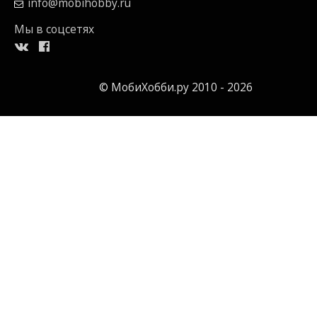
info@mobihobby.ru
Мы в соцсетях
© МобиХобби.ру 2010 - 2026