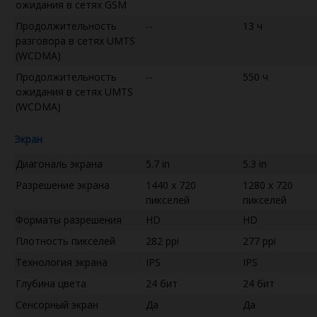
ожидания в сетях GSM
Продолжительность
--
13 ч
разговора в сетях UMTS
(WCDMA)
Продолжительность
--
550 ч
ожидания в сетях UMTS
(WCDMA)
Экран
Диагональ экрана
5.7 in
5.3 in
Разрешение экрана
1440 x 720
1280 x 720
пикселей
пикселей
Форматы разрешения
HD
HD
Плотность пикселей
282 ppi
277 ppi
Технология экрана
IPS
IPS
Глубина цвета
24 бит
24 бит
Сенсорный экран
Да
Да