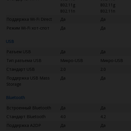
802.11g
802.11g
802.11n
802.11n
Поддержка Wi-Fi Direct
Да
Да
Режим Wi-Fi хот-спот
Да
Да
USB
Разъем USB
Да
Да
Тип разъема USB
Микро-USB
Микро-USB
Стандарт USB
2.0
2.0
Поддержка USB Mass
Да
Да
Storage
Bluetooth
Встроенный Bluetooth
Да
Да
Стандарт Bluetooth
4.0
4.2
Поддержка A2DP
Да
Да