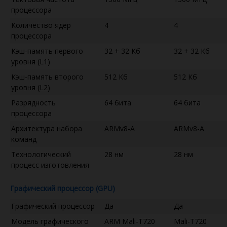
процессора
Количество ядер
4
4
процессора
Кэш-память первого
32 + 32 Кб
32 + 32 Кб
уровня (L1)
Кэш-память второго
512 Кб
512 Кб
уровня (L2)
Разрядность
64 бита
64 бита
процессора
Архитектура набора
ARMv8-A
ARMv8-A
команд
Технологический
28 нм
28 нм
процесс изготовления
Графический процессор (GPU)
Графический процессор
Да
Да
Модель графического
ARM Mali-T720
Mali-T720