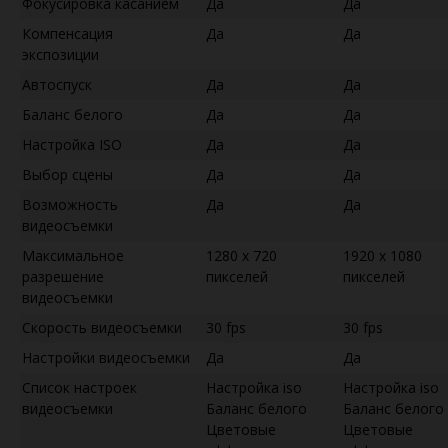
Фокусировка касанием
Да
Да
Компенсация
Да
Да
экспозиции
Автоспуск
Да
Да
Баланс белого
Да
Да
Настройка ISO
Да
Да
Выбор сцены
Да
Да
Возможность
Да
Да
видеосъемки
Максимальное
1280 x 720
1920 x 1080
разрешение
пикселей
пикселей
видеосъемки
Скорость видеосъемки
30 fps
30 fps
Настройки видеосъемки
Да
Да
Список настроек
Настройка iso
Настройка iso
видеосъемки
Баланс белого
Баланс белого
Цветовые
Цветовые