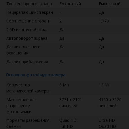
Тип сенсорного экрана
Емкостный
Емкостный
Нецарапающийся экран
--
Да
Соотношение сторон
2
1.778
2.5D изогнутый экран
Да
--
Автоповорот экрана
Да
Да
Датчик внешнего
Да
Да
освещения
Датчик приближения
Да
Да
Основная фото/видео камера
Количество
8 Мп
13 Мп
мегапикселей камеры
Максимальное
3771 x 2121
4160 x 3120
разрешение
пикселей
пикселей
фотосъемки
Форматы разрешения
Quad HD
Ultra HD
съемки
Full HD
Quad HD