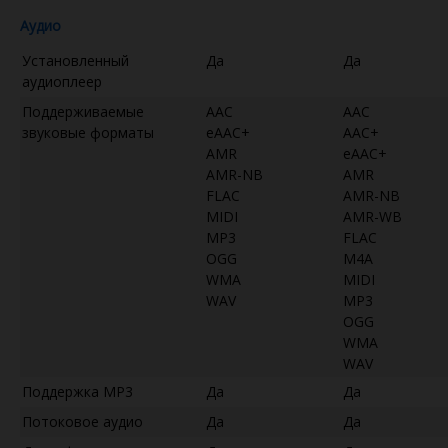
Аудио
Установленный
Да
Да
аудиоплеер
Поддерживаемые
AAC
AAC
звуковые форматы
eAAC+
AAC+
AMR
eAAC+
AMR-NB
AMR
FLAC
AMR-NB
MIDI
AMR-WB
MP3
FLAC
OGG
M4A
WMA
MIDI
WAV
MP3
OGG
WMA
WAV
Поддержка MP3
Да
Да
Потоковое аудио
Да
Да