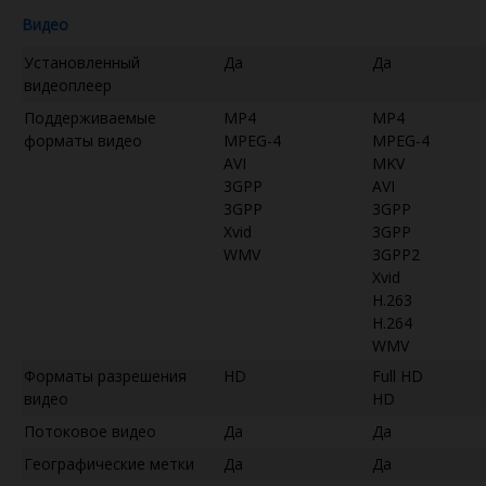
Видео
Установленный
Да
Да
видеоплеер
Поддерживаемые
MP4
MP4
форматы видео
MPEG-4
MPEG-4
AVI
MKV
3GPP
AVI
3GPP
3GPP
Xvid
3GPP
WMV
3GPP2
Xvid
H.263
H.264
WMV
Форматы разрешения
HD
Full HD
видео
HD
Потоковое видео
Да
Да
Географические метки
Да
Да