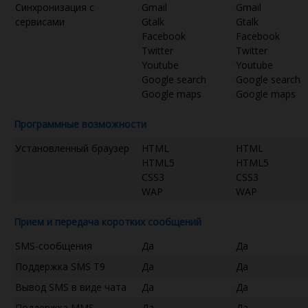
Синхронизация с
Gmail
Gmail
сервисами
Gtalk
Gtalk
Facebook
Facebook
Twitter
Twitter
Youtube
Youtube
Google search
Google search
Google maps
Google maps
Программные возможности
Установленный браузер
HTML
HTML
HTML5
HTML5
CSS3
CSS3
WAP
WAP
Прием и передача коротких сообщений
SMS-сообщения
Да
Да
Поддержка SMS T9
Да
Да
Вывод SMS в виде чата
Да
Да
Поддержка MMS
Да
Да