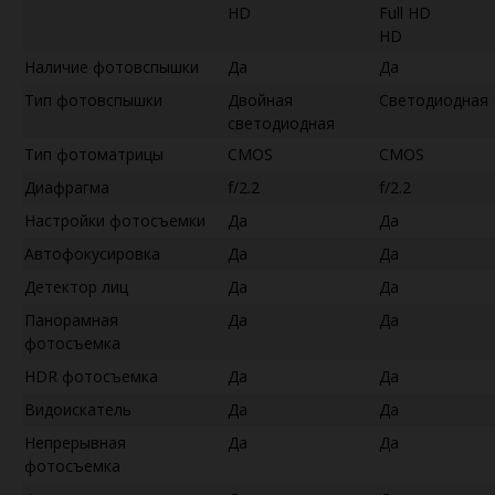
HD
Full HD
HD
Наличие фотовспышки
Да
Да
Тип фотовспышки
Двойная
Светодиодная
светодиодная
Тип фотоматрицы
CMOS
CMOS
Диафрагма
f/2.2
f/2.2
Настройки фотосъемки
Да
Да
Автофокусировка
Да
Да
Детектор лиц
Да
Да
Панорамная
Да
Да
фотосъемка
HDR фотосъемка
Да
Да
Видоискатель
Да
Да
Непрерывная
Да
Да
фотосъемка