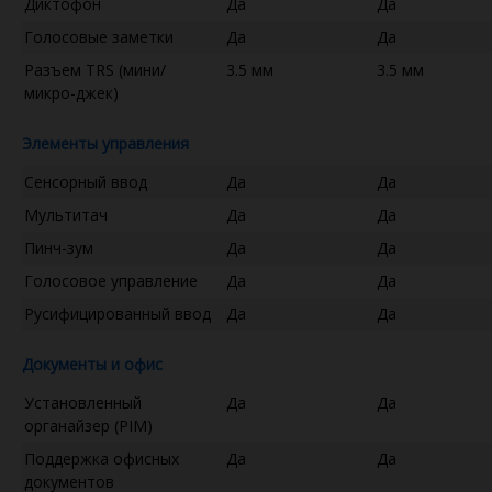
Диктофон
Да
Да
Голосовые заметки
Да
Да
Разъем TRS (мини/
3.5 мм
3.5 мм
микро-джек)
Элементы управления
Сенсорный ввод
Да
Да
Мультитач
Да
Да
Пинч-зум
Да
Да
Голосовое управление
Да
Да
Русифицированный ввод
Да
Да
Документы и офис
Установленный
Да
Да
органайзер (PIM)
Поддержка офисных
Да
Да
документов