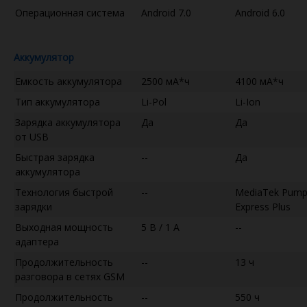
Операционная система
Android 7.0
Android 6.0
Аккумулятор
Емкость аккумулятора
2500 мА*ч
4100 мА*ч
Тип аккумулятора
Li-Pol
Li-Ion
Зарядка аккумулятора
Да
Да
от USB
Быстрая зарядка
--
Да
аккумулятора
Технология быстрой
--
MediaTek Pum
зарядки
Express Plus
Выходная мощность
5 В / 1 А
--
адаптера
Продолжительность
--
13 ч
разговора в сетях GSM
Продолжительность
--
550 ч