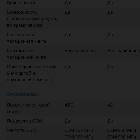
Видеозвонки
Да
Да
Возможность
Да
Да
отключения микрофона
во время звонка
Расширенная
Да
Да
телефонная книга
Контактов в
Неограниченно
Неограниченн
телефонной книге
Обмен данными между
Да
Да
SIM-картой и
внутренней памятью
Сотовая связь
Поколение сотовой
4.5G
4G
связи
Поддержка GSM
Да
Да
Частоты GSM
GSM 850 МГц
GSM 850 МГц
GSM 900 МГц
GSM 900 МГц