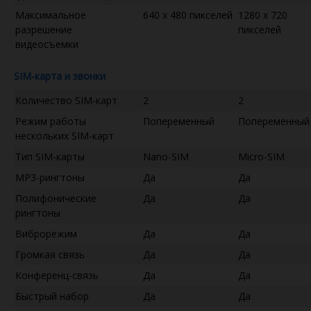
Максимальное
640 x 480 пикселей
1280 x 720
разрешение
пикселей
видеосъемки
SIM-карта и звонки
Количество SIM-карт
2
2
Режим работы
Попеременный
Попеременный
нескольких SIM-карт
Тип SIM-карты
Nano-SIM
Micro-SIM
MP3-рингтоны
Да
Да
Полифонические
Да
Да
рингтоны
Виброрежим
Да
Да
Громкая связь
Да
Да
Конференц-связь
Да
Да
Быстрый набор
Да
Да