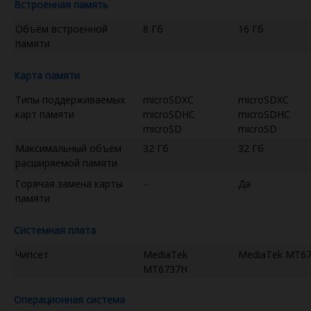
Встроенная память
Объём встроенной
8 Гб
16 Гб
памяти
Карта памяти
Типы поддерживаемых
microSDXC
microSDXC
карт памяти
microSDHC
microSDHC
microSD
microSD
Максимальный объем
32 Гб
32 Гб
расширяемой памяти
Горячая замена карты
--
Да
памяти
Системная плата
Чипсет
MediaTek
MediaTek MT6
MT6737H
Операционная система