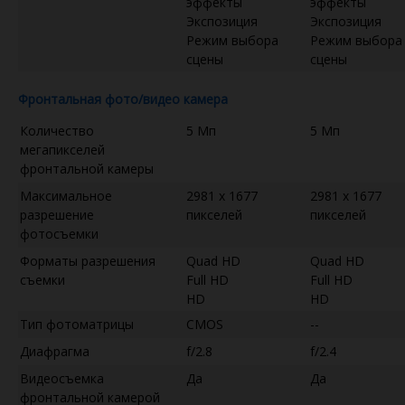
эффекты
эффекты
Экспозиция
Экспозиция
Режим выбора
Режим выбора
сцены
сцены
Фронтальная фото/видео камера
Количество
5 Мп
5 Мп
мегапикселей
фронтальной камеры
Максимальное
2981 x 1677
2981 x 1677
разрешение
пикселей
пикселей
фотосъемки
Форматы разрешения
Quad HD
Quad HD
съемки
Full HD
Full HD
HD
HD
Тип фотоматрицы
CMOS
--
Диафрагма
f/2.8
f/2.4
Видеосъемка
Да
Да
фронтальной камерой