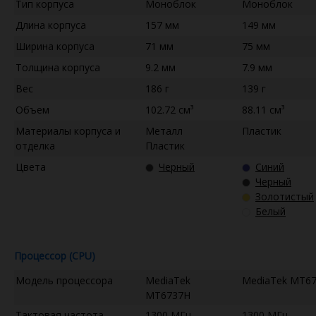
Тип корпуса
Моноблок
Моноблок
Длина корпуса
157 мм
149 мм
Ширина корпуса
71 мм
75 мм
Толщина корпуса
9.2 мм
7.9 мм
Вес
186 г
139 г
Объем
102.72 см³
88.11 см³
Материалы корпуса и
Металл
Пластик
отделка
Пластик
Цвета
Черный
Синий
Черный
Золотистый
Белый
Процессор (CPU)
Модель процессора
MediaTek
MediaTek MT6
MT6737H
Тактовая частота
1300 МГц
1300 МГц