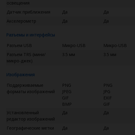
освещения
Датчик приближения
Да
Да
Акселерометр
Да
Да
Разъемы и интерфейсы
Разъем USB
Микро-USB
Микро-USB
Разъем TRS (мини/
3.5 мм
3.5 мм
микро-джек)
Изображения
Поддерживаемые
PNG
PNG
форматы изображений
JPEG
JPG
GIF
EXIF
BMP
GIF
Установленный
Да
Да
редактор изображений
Географические метки
Да
Да