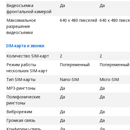
Видеосъемка
Да
Да
фронтальной камерой
Максимальное
640 x 480 пикселей
640 x 480 пикс
разрешение
видеосъемки
SIM-карта и звонки
Количество SIM-карт
2
2
Режим работы
Попеременный
Попеременный
нескольких SIM-карт
Тип SIM-карты
Nano-SIM
Micro-SIM
MP3-рингтоны
Да
Да
Полифонические
Да
Да
рингтоны
Виброрежим
Да
Да
Громкая связь
Да
Да
Конференц-связь
Да
Да