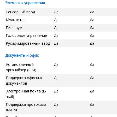
Элементы управления
Сенсорный ввод
Да
Да
Мультитач
Да
Да
Пинч-зум
Да
Да
Голосовое управление
Да
Да
Русифицированный ввод
Да
Да
Документы и офис
Установленный
Да
Да
органайзер (PIM)
Поддержка офисных
Да
Да
документов
Электронная почта (E-
Да
Да
mail)
Поддержка протокола
Да
Да
IMAP4