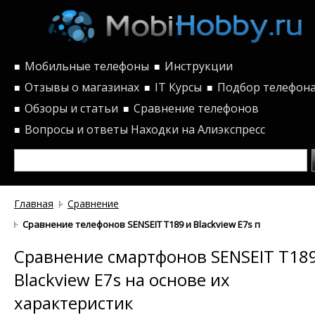
Мобильные телефоны
Инструкции
■
■
Отзывы о магазинах
IT Курсы
Подбор телефон
■
■
■
Обзоры и статьи
Сравнение телефонов
■
■
Вопросы и ответы
Находки на Алиэкспресс
■
Главная
Сравнение
Сравнение телефонов SENSEIT T189 и Blackview E7s по характер
Сравнение смартфонов SENSEIT T18
Blackview E7s на основе их
характеристик