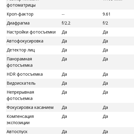
фотоматрицы
Кроп-фактор
--
9.61
Диафрагма
f/2.2
f/2
Настройки фотосъемки
Да
Да
Автофокусировка
Да
Да
Детектор лиц
Да
Да
Панорамная
Да
Да
фотосъемка
HDR фотосъемка
Да
Да
Видоискатель
Да
Да
Непрерывная
Да
Да
фотосъемка
Фокусировка касанием
Да
Да
Компенсация
Да
Да
экспозиции
Автоспуск
Да
Да