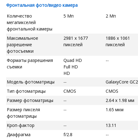
Фронтальная фото/видео камера
Количество
5 Мп
2 Мп
мегапикселей
фронтальной камеры
Максимальное
2981 x 1677
1886 x 1061
разрешение
пикселей
пикселей
фотосъемки
Форматы разрешения
Quad HD
--
съемки
Full HD
HD
Модель фотоматрицы
--
GalaxyCore GC
Тип фотоматрицы
CMOS
CMOS
Размер фотоматрицы
--
2.64 x 1.98 мм
Размер пикселя
--
1.65 мкм
фотоматрицы
Кроп-фактор
--
13.11
Диафрагма
f/2.8
--