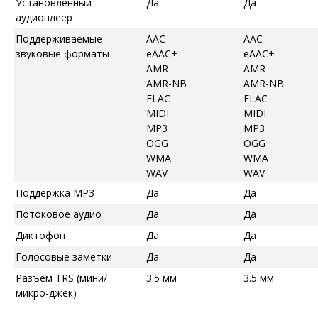
Установленный
Да
Да
аудиоплеер
Поддерживаемые
AAC
AAC
звуковые форматы
eAAC+
eAAC+
AMR
AMR
AMR-NB
AMR-NB
FLAC
FLAC
MIDI
MIDI
MP3
MP3
OGG
OGG
WMA
WMA
WAV
WAV
Поддержка MP3
Да
Да
Потоковое аудио
Да
Да
Диктофон
Да
Да
Голосовые заметки
Да
Да
Разъем TRS (мини/
3.5 мм
3.5 мм
микро-джек)