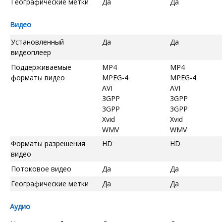
Географические метки
Да
Да
Видео
Установленный
Да
Да
видеоплеер
Поддерживаемые
MP4
MP4
форматы видео
MPEG-4
MPEG-4
AVI
AVI
3GPP
3GPP
3GPP
3GPP
Xvid
Xvid
WMV
WMV
Форматы разрешения
HD
HD
видео
Потоковое видео
Да
Да
Географические метки
Да
Да
Аудио