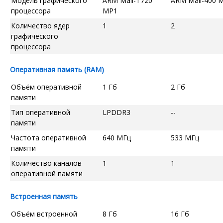
Модель графического
ARM Mali-T720
ARM Mali-400 
процессора
MP1
Количество ядер
1
2
графического
процессора
Оперативная память (RAM)
Объём оперативной
1 Гб
2 Гб
памяти
Тип оперативной
LPDDR3
--
памяти
Частота оперативной
640 МГц
533 МГц
памяти
Количество каналов
1
1
оперативной памяти
Встроенная память
Объём встроенной
8 Гб
16 Гб