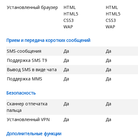
Установленный браузер
HTML
HTML
HTML5
HTML5
CSS3
CSS3
WAP
WAP
Прием и передача коротких сообщений
SMS-сообщения
Да
Да
Поддержка SMS T9
Да
Да
Вывод SMS в виде чата
Да
Да
Поддержка MMS
Да
Да
Безопасность
Сканнер отпечатка
Да
Да
пальца
Установленный VPN
Да
Да
Дополнительные функции