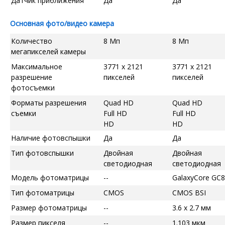
Датчик приближения
Да
Да
Основная фото/видео камера
Количество
8 Мп
8 Мп
мегапикселей камеры
Максимальное
3771 x 2121
3771 x 2121
разрешение
пикселей
пикселей
фотосъемки
Форматы разрешения
Quad HD
Quad HD
съемки
Full HD
Full HD
HD
HD
Наличие фотовспышки
Да
Да
Тип фотовспышки
Двойная
Двойная
светодиодная
светодиодная
Модель фотоматрицы
--
GalaxyCore GC
Тип фотоматрицы
CMOS
CMOS BSI
Размер фотоматрицы
--
3.6 x 2.7 мм
Размер пикселя
--
1.103 мкм