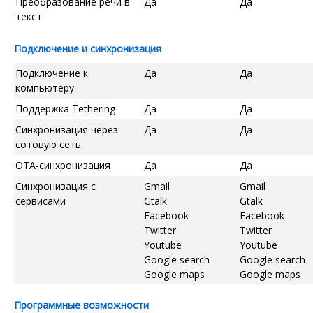
Преобразование речи в
Да
Да
текст
Подключение и синхронизация
Подключение к
Да
Да
компьютеру
Поддержка Tethering
Да
Да
Синхронизация через
Да
Да
сотовую сеть
OTA-синхронизация
Да
Да
Синхронизация с
Gmail
Gmail
сервисами
Gtalk
Gtalk
Facebook
Facebook
Twitter
Twitter
Youtube
Youtube
Google search
Google search
Google maps
Google maps
Программные возможности