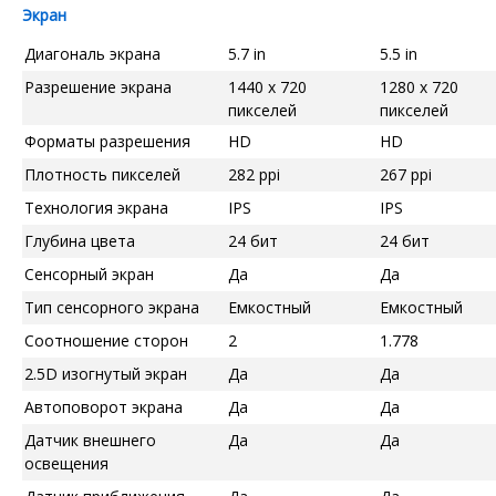
Экран
Диагональ экрана
5.7 in
5.5 in
Разрешение экрана
1440 x 720
1280 x 720
пикселей
пикселей
Форматы разрешения
HD
HD
Плотность пикселей
282 ppi
267 ppi
Технология экрана
IPS
IPS
Глубина цвета
24 бит
24 бит
Сенсорный экран
Да
Да
Тип сенсорного экрана
Емкостный
Емкостный
Соотношение сторон
2
1.778
2.5D изогнутый экран
Да
Да
Автоповорот экрана
Да
Да
Датчик внешнего
Да
Да
освещения