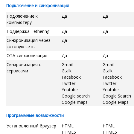
Подключение и синхронизация
Подключение к
Да
Да
компьютеру
Поддержка Tethering
Да
Да
Синхронизация через
Да
--
сотовую сеть
OTA-синхронизация
Да
Да
Синхронизация с
Gmail
Gmail
сервисами
Gtalk
Gtalk
Facebook
Facebook
Twitter
Twitter
Youtube
Youtube
Google search
Google Search
Google maps
Google Maps
Программные возможности
Установленный браузер
HTML
HTML
HTML5
HTML5