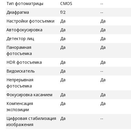
Тип фотоматрицы
CMOS
--
Диафрагма
f/2
--
Настройки фотосъемки
Да
Да
Автофокусировка
Да
Да
Детектор лиц
Да
Да
Панорамная
Да
Да
фотосъемка
HDR фотосъемка
Да
Да
Видоискатель
Да
--
Непрерывная
Да
Да
фотосъемка
Фокусировка касанием
Да
Да
Компенсация
Да
Да
экспозиции
Цифровая стабилизация
Да
--
изображения