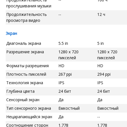
прослушивания музыки
Продолжительность
--
12 ч
просмотра видео
Экран
Диагональ экрана
5.5 in
5 in
Разрешение экрана
1280 x 720
1280 x 720
пикселей
пикселей
Форматы разрешения
HD
HD
Плотность пикселей
267 ppi
294 ppi
Технология экрана
IPS
IPS
Глубина цвета
24 бит
24 бит
Сенсорный экран
Да
Да
Тип сенсорного экрана
Емкостный
Емкостный
Нецарапающийся экран
Да
--
Соотношение сторон
1.778
1.778