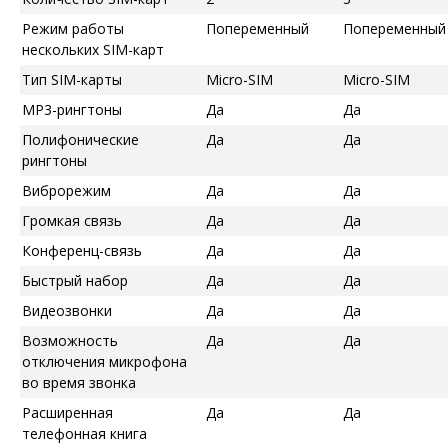
Режим работы
Попеременный
Попеременный
нескольких SIM-карт
Тип SIM-карты
Micro-SIM
Micro-SIM
MP3-рингтоны
Да
Да
Полифонические
Да
Да
рингтоны
Виброрежим
Да
Да
Громкая связь
Да
Да
Конференц-связь
Да
Да
Быстрый набор
Да
Да
Видеозвонки
Да
Да
Возможность
Да
Да
отключения микрофона
во время звонка
Расширенная
Да
Да
телефонная книга