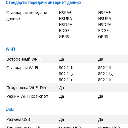
Стандарты передачи интернет данных
Стандарты передачи
HSPA+
HSPA+
данных
HSUPA
HSUPA
HSDPA
HSDPA
EDGE
EDGE
GPRS
GPRS
Wi-Fi
Встроенный Wi-Fi
Да
Да
Стандарты Wi-Fi
802.11b
802.11b
802.11g
802.11g
802.11n
802.11n
Поддержка Wi-Fi Direct
Да
--
Режим Wi-Fi хот-спот
Да
Да
USB
Разъем USB
Да
Да
Тип разъема USB
Микро-USB
Микро-USB