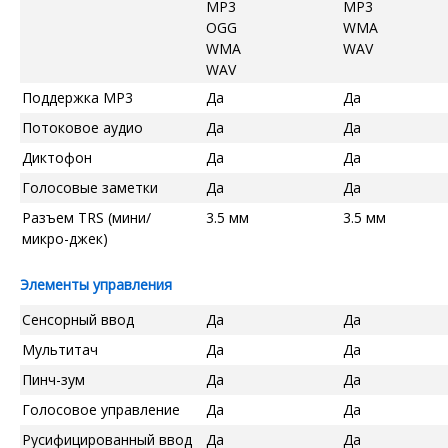
MP3
MP3
OGG
WMA
WMA
WAV
WAV
Поддержка MP3
Да
Да
Потоковое аудио
Да
Да
Диктофон
Да
Да
Голосовые заметки
Да
Да
Разъем TRS (мини/
3.5 мм
3.5 мм
микро-джек)
Элементы управления
Сенсорный ввод
Да
Да
Мультитач
Да
Да
Пинч-зум
Да
Да
Голосовое управление
Да
Да
Русифицированный ввод
Да
Да