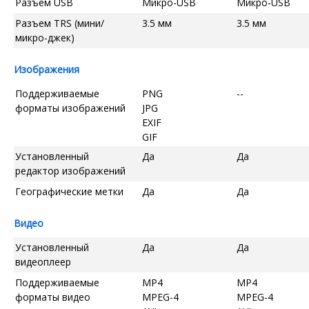
Разъем USB
Микро-USB
Микро-USB
Разъем TRS (мини/
3.5 мм
3.5 мм
микро-джек)
Изображения
Поддерживаемые
PNG
--
форматы изображений
JPG
EXIF
GIF
Установленный
Да
Да
редактор изображений
Географические метки
Да
Да
Видео
Установленный
Да
Да
видеоплеер
Поддерживаемые
MP4
MP4
форматы видео
MPEG-4
MPEG-4