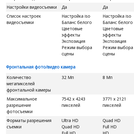
Настройки видеосъемки
Да
Да
Список настроек
Настройка iso
Настройка iso
видеосъемки
Баланс белого
Баланс белого
Цветовые
Цветовые
эффекты
эффекты
Экспозиция
Экспозиция
Режим выбора
Режим выбора
сцены
сцены
Фронтальная фото/видео камера
Количество
32 Мп
8 Мп
мегапикселей
фронтальной камеры
Максимальное
7542 x 4243
3771 x 2121
разрешение
пикселей
пикселей
фотосъемки
Форматы разрешения
Ultra HD
Quad HD
съемки
Quad HD
Full HD
Full HD
HD