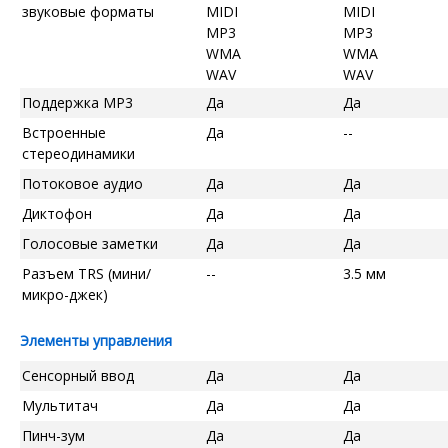
звуковые форматы
MIDI
MIDI
MP3
MP3
WMA
WMA
WAV
WAV
Поддержка MP3
Да
Да
Встроенные
Да
--
стереодинамики
Потоковое аудио
Да
Да
Диктофон
Да
Да
Голосовые заметки
Да
Да
Разъем TRS (мини/
--
3.5 мм
микро-джек)
Элементы управления
Сенсорный ввод
Да
Да
Мультитач
Да
Да
Пинч-зум
Да
Да