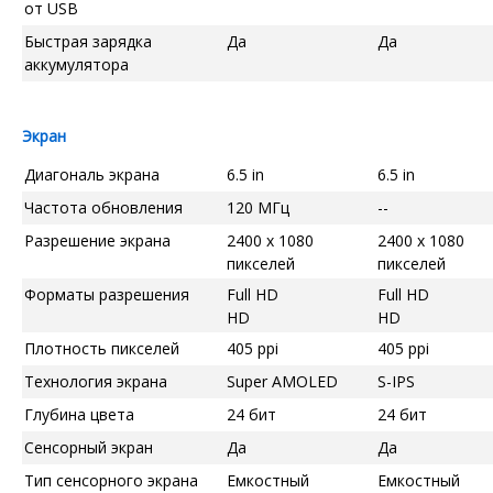
от USB
Быстрая зарядка
Да
Да
аккумулятора
Экран
Диагональ экрана
6.5 in
6.5 in
Частота обновления
120 МГц
--
Разрешение экрана
2400 x 1080
2400 x 1080
пикселей
пикселей
Форматы разрешения
Full HD
Full HD
HD
HD
Плотность пикселей
405 ppi
405 ppi
Технология экрана
Super AMOLED
S-IPS
Глубина цвета
24 бит
24 бит
Сенсорный экран
Да
Да
Тип сенсорного экрана
Емкостный
Емкостный