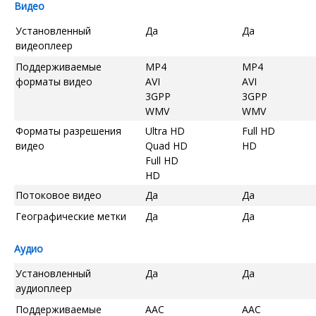
Видео
Установленный
Да
Да
видеоплеер
Поддерживаемые
MP4
MP4
форматы видео
AVI
AVI
3GPP
3GPP
WMV
WMV
Форматы разрешения
Ultra HD
Full HD
видео
Quad HD
HD
Full HD
HD
Потоковое видео
Да
Да
Географические метки
Да
Да
Аудио
Установленный
Да
Да
аудиоплеер
Поддерживаемые
AAC
AAC