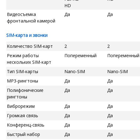
HD
Видеосъемка
Да
Да
фронтальной камерой
SIM-карта и звонки
Количество SIM-карт
2
2
Режим работы
Попеременный
Попеременный
нескольких SIM-карт
Тип SIM-карты
Nano-SIM
Nano-SIM
MP3-рингтоны
Да
Да
Полифонические
Да
Да
рингтоны
Виброрежим
Да
Да
Громкая связь
Да
Да
Конференц-связь
Да
Да
Быстрый набор
Да
Да