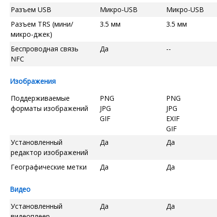
Разъем USB
Микро-USB
Микро-USB
Разъем TRS (мини/
3.5 мм
3.5 мм
микро-джек)
Беспроводная связь
Да
--
NFC
Изображения
Поддерживаемые
PNG
PNG
форматы изображений
JPG
JPG
GIF
EXIF
GIF
Установленный
Да
Да
редактор изображений
Географические метки
Да
Да
Видео
Установленный
Да
Да
видеоплеер