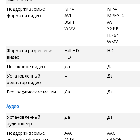
Поддерживаемые
MP4
MP4
форматы видео
AVI
MPEG-4
3GPP
AVI
WMV
3GPP
H.264
WMV
Форматы разрешения
Full HD
HD
видео
HD
Потоковое видео
Да
Да
Установленный
--
Да
редактор видео
Географические метки
Да
Да
Аудио
Установленный
Да
Да
аудиоплеер
Поддерживаемые
AAC
AAC
звуковые форматы
MIDI
eAAC+