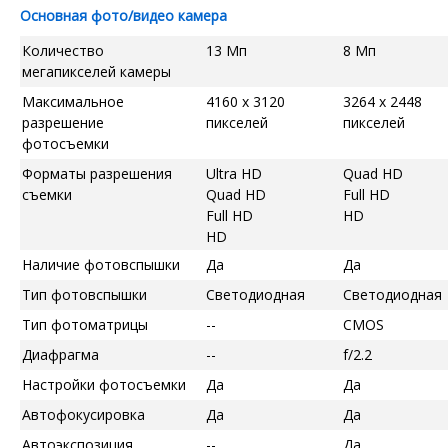
Основная фото/видео камера
Количество
13 Мп
8 Мп
мегапикселей камеры
Максимальное
4160 x 3120
3264 x 2448
разрешение
пикселей
пикселей
фотосъемки
Форматы разрешения
Ultra HD
Quad HD
съемки
Quad HD
Full HD
Full HD
HD
HD
Наличие фотовспышки
Да
Да
Тип фотовспышки
Светодиодная
Светодиодная
Тип фотоматрицы
--
CMOS
Диафрагма
--
f/2.2
Настройки фотосъемки
Да
Да
Автофокусировка
Да
Да
Автоэкспозиция
--
Да