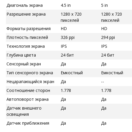
Диагональ экрана
4.5 in
5 in
Разрешение экрана
1280 x 720
1280 x 720
пикселей
пикселей
Форматы разрешения
HD
HD
Плотность пикселей
326 ppi
294 ppi
Технология экрана
IPS
IPS
Глубина цвета
24 бит
24 бит
Сенсорный экран
Да
Да
Тип сенсорного экрана
Емкостный
Емкостный
Нецарапающийся экран
Да
--
Соотношение сторон
1.778
1.778
Автоповорот экрана
Да
Да
Датчик внешнего
Да
Да
освещения
Датчик приближения
Да
Да