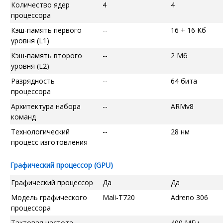
Количество ядер
4
4
процессора
Кэш-память первого
--
16 + 16 Кб
уровня (L1)
Кэш-память второго
--
2 Мб
уровня (L2)
Разрядность
--
64 бита
процессора
Архитектура набора
--
ARMv8
команд
Технологический
--
28 нм
процесс изготовления
Графический процессор (GPU)
Графический процессор
Да
Да
Модель графического
Mali-T720
Adreno 306
процессора
Тактовая частота
--
400 МГц