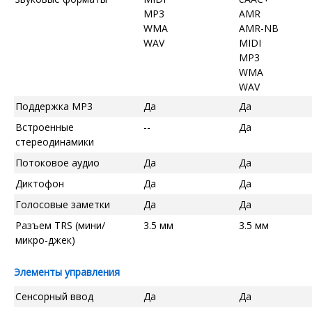
MP3
AMR
WMA
AMR-NB
WAV
MIDI
MP3
WMA
WAV
Поддержка MP3
Да
Да
Встроенные
--
Да
стереодинамики
Потоковое аудио
Да
Да
Диктофон
Да
Да
Голосовые заметки
Да
Да
Разъем TRS (мини/
3.5 мм
3.5 мм
микро-джек)
Элементы управления
Сенсорный ввод
Да
Да