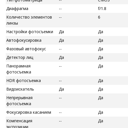
Диафрагма
--
f/1.8
Количество элементов
--
6
линзы
Настройки фотосъемки
Да
Да
Автофокусировка
Да
Да
Фазовый автофокус
--
Да
Детектор лиц
Да
Да
Панорамная
--
Да
фотосъемка
HDR фотосъемка
--
Да
Видоискатель
Да
Да
Непрерывная
--
Да
фотосъемка
Фокусировка касанием
--
Да
Компенсация
--
Да
экспозиции