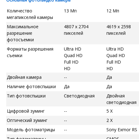
Количество
13 Мп
12 Мп
мегапикселей камеры
Максимальное
4807 x 2704
4619 x 2598
разрешение
пикселей
пикселей
фотосъемки
Форматы разрешения
Ultra HD
Ultra HD
съемки
Quad HD
Quad HD
Full HD
Full HD
HD
HD
Двойная камера
--
Да
Наличие фотовспышки
Да
Да
Тип фотовспышки
Светодиодная
Двойная
светодиодная
Цифровой зуминг
--
5 X
Оптический зуминг
--
2 X
Модель фотоматрицы
--
Sony Exmor RS
Тип фотоматрицы
--
CMOS