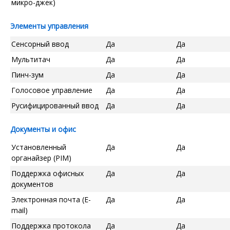
микро-джек)
Элементы управления
Сенсорный ввод
Да
Да
Мультитач
Да
Да
Пинч-зум
Да
Да
Голосовое управление
Да
Да
Русифицированный ввод
Да
Да
Документы и офис
Установленный
Да
Да
органайзер (PIM)
Поддержка офисных
Да
Да
документов
Электронная почта (E-
Да
Да
mail)
Поддержка протокола
Да
Да