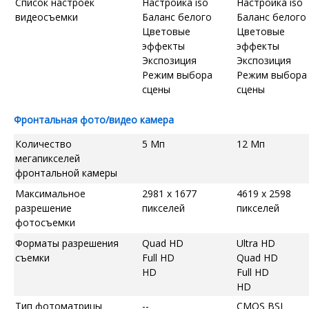
Список настроек
Настройка iso
Настройка iso
видеосъемки
Баланс белого
Баланс белого
Цветовые
Цветовые
эффекты
эффекты
Экспозиция
Экспозиция
Режим выбора
Режим выбора
сцены
сцены
Фронтальная фото/видео камера
Количество
5 Мп
12 Мп
мегапикселей
фронтальной камеры
Максимальное
2981 x 1677
4619 x 2598
разрешение
пикселей
пикселей
фотосъемки
Форматы разрешения
Quad HD
Ultra HD
съемки
Full HD
Quad HD
HD
Full HD
HD
Тип фотоматрицы
--
CMOS BSI