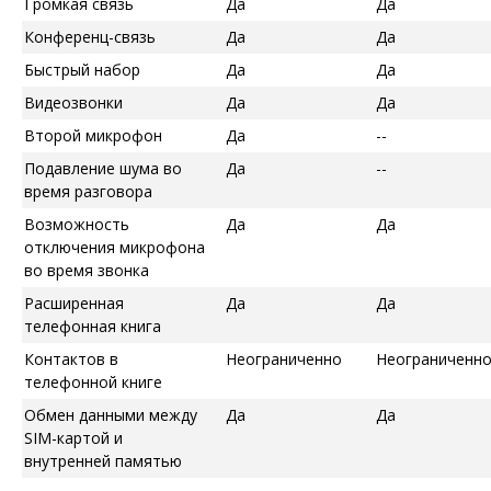
Громкая связь
Да
Да
Конференц-связь
Да
Да
Быстрый набор
Да
Да
Видеозвонки
Да
Да
Второй микрофон
Да
--
Подавление шума во
Да
--
время разговора
Возможность
Да
Да
отключения микрофона
во время звонка
Расширенная
Да
Да
телефонная книга
Контактов в
Неограниченно
Неограниченн
телефонной книге
Обмен данными между
Да
Да
SIM-картой и
внутренней памятью