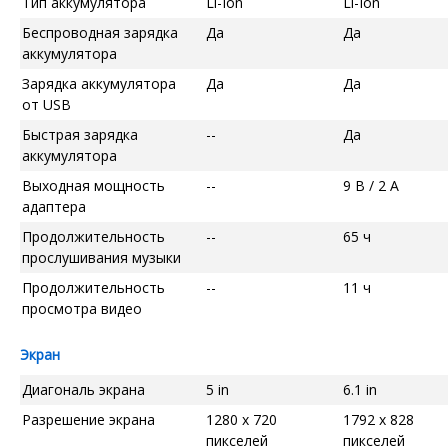
Тип аккумулятора
Li-Ion
Li-Ion
Беспроводная зарядка
Да
Да
аккумулятора
Зарядка аккумулятора
Да
Да
от USB
Быстрая зарядка
--
Да
аккумулятора
Выходная мощность
--
9 В / 2 А
адаптера
Продолжительность
--
65 ч
прослушивания музыки
Продолжительность
--
11 ч
просмотра видео
Экран
Диагональ экрана
5 in
6.1 in
Разрешение экрана
1280 x 720
1792 x 828
пикселей
пикселей