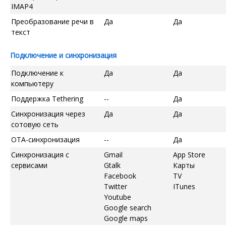
IMAP4
Преобразование речи в
Да
Да
текст
Подключение и синхронизация
Подключение к
Да
Да
компьютеру
Поддержка Tethering
--
Да
Синхронизация через
Да
Да
сотовую сеть
OTA-синхронизация
--
Да
Синхронизация с
Gmail
App Store
сервисами
Gtalk
Карты
Facebook
TV
Twitter
ITunes
Youtube
Google search
Google maps