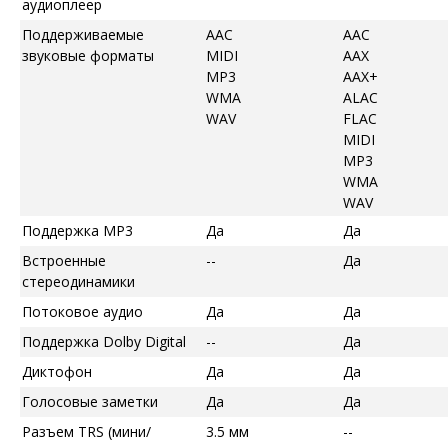
аудиоплеер
Поддерживаемые
AAC
AAC
звуковые форматы
MIDI
AAX
MP3
AAX+
WMA
ALAC
WAV
FLAC
MIDI
MP3
WMA
WAV
Поддержка MP3
Да
Да
Встроенные
--
Да
стереодинамики
Потоковое аудио
Да
Да
Поддержка Dolby Digital
--
Да
Диктофон
Да
Да
Голосовые заметки
Да
Да
Разъем TRS (мини/
3.5 мм
--