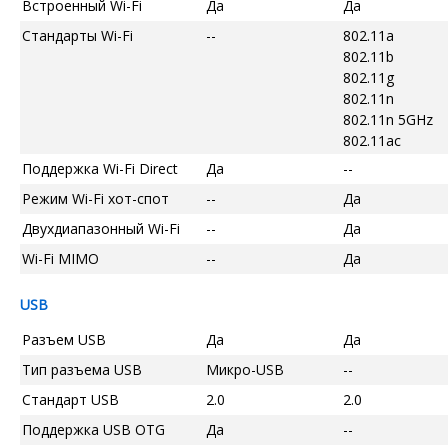
Встроенный Wi-Fi
Да
Да
Стандарты Wi-Fi
--
802.11a
802.11b
802.11g
802.11n
802.11n 5GHz
802.11ac
Поддержка Wi-Fi Direct
Да
--
Режим Wi-Fi хот-спот
--
Да
Двухдиапазонный Wi-Fi
--
Да
Wi-Fi MIMO
--
Да
USB
Разъем USB
Да
Да
Тип разъема USB
Микро-USB
--
Стандарт USB
2.0
2.0
Поддержка USB OTG
Да
--