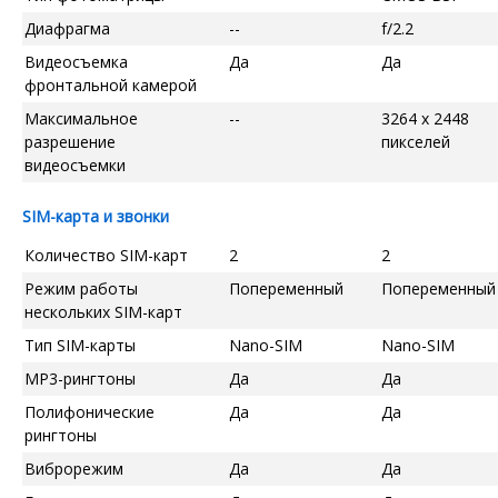
Диафрагма
--
f/2.2
Видеосъемка
Да
Да
фронтальной камерой
Максимальное
--
3264 x 2448
разрешение
пикселей
видеосъемки
SIM-карта и звонки
Количество SIM-карт
2
2
Режим работы
Попеременный
Попеременный
нескольких SIM-карт
Тип SIM-карты
Nano-SIM
Nano-SIM
MP3-рингтоны
Да
Да
Полифонические
Да
Да
рингтоны
Виброрежим
Да
Да