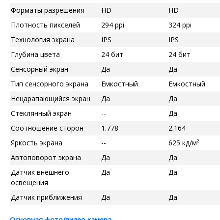
Форматы разрешения
HD
HD
Плотность пикселей
294 ppi
324 ppi
Технология экрана
IPS
IPS
Глубина цвета
24 бит
24 бит
Сенсорный экран
Да
Да
Тип сенсорного экрана
Емкостный
Емкостный
Нецарапающийся экран
Да
Да
Стеклянный экран
--
Да
Соотношение сторон
1.778
2.164
Яркость экрана
--
625 кд/м²
Автоповорот экрана
Да
Да
Датчик внешнего
Да
Да
освещения
Датчик приближения
Да
Да
Основная фото/видео камера