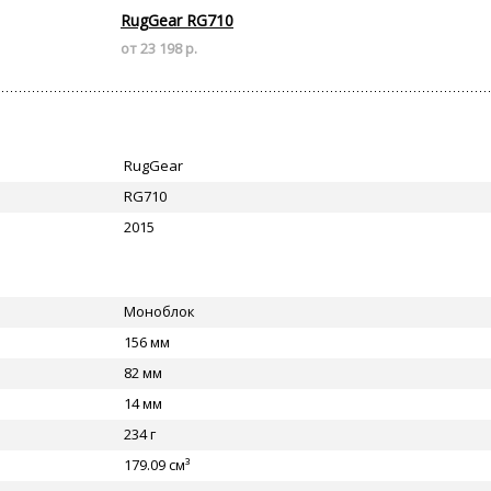
RugGear RG710
от 23 198 р.
RugGear
RG710
2015
Моноблок
156 мм
82 мм
14 мм
234 г
179.09 см³