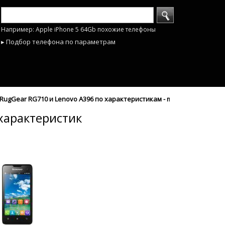
Например: Apple iPhone 5 64Gb похожие телефоны
▸ Подбор телефона по параметрам
ugGear RG710 и Lenovo A396 по характеристикам - mobyhobby.ru
характеристик