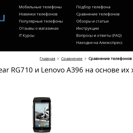
Мобильные телефоны
Подбор телефона
Новинки телефонов
Сравнение телефонов
Популярные телефоны
Обзоры и статьи
Отзывы о магазинах
Инструкции
IT Курсы
Вопросы и ответы (FAQ)
Находки на Алиэкспресс
Главная
Сравнение
Сравнение телефонов R
r RG710 и Lenovo A396 на основе их 