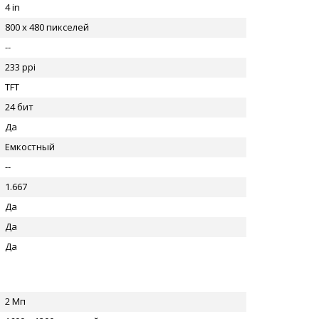
4 in
800 x 480 пикселей
--
233 ppi
TFT
24 бит
Да
Емкостный
--
1.667
Да
Да
Да
2 Мп