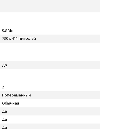
0.3 Мп
730 x 411 пикселей
--
Да
2
Попеременный
Обычная
Да
Да
Да