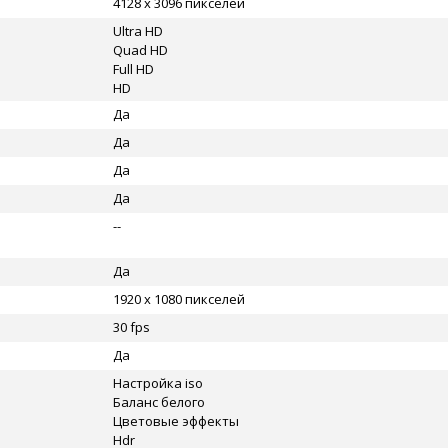
4128 x 3096 пикселей
Ultra HD
Quad HD
Full HD
HD
Да
Да
Да
Да
--
Да
1920 x 1080 пикселей
30 fps
Да
Настройка iso
Баланс белого
Цветовые эффекты
Hdr