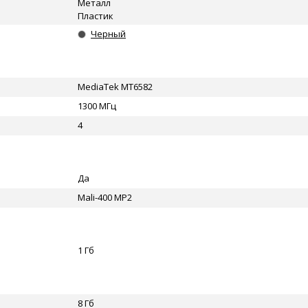
Металл
Пластик
Черный
MediaTek MT6582
1300 МГц
4
Да
Mali-400 MP2
1 Гб
8 Гб