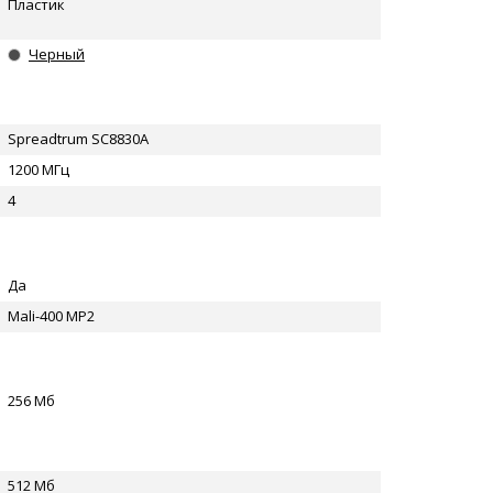
Пластик
Черный
Spreadtrum SC8830A
1200 МГц
4
Да
Mali-400 MP2
256 Мб
512 Мб