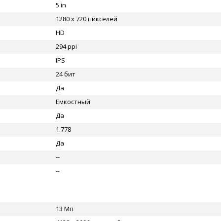
5 in
1280 x 720 пикселей
HD
294 ppi
IPS
24 бит
Да
Емкостный
Да
1.778
Да
--
--
13 Мп