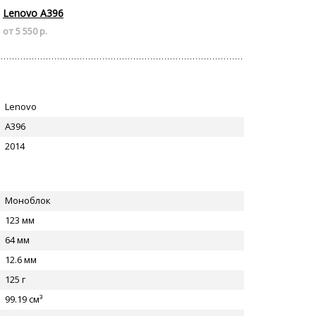
Lenovo A396
от 5 550 р.
Lenovo
A396
2014
Моноблок
123 мм
64 мм
12.6 мм
125 г
99.19 см³