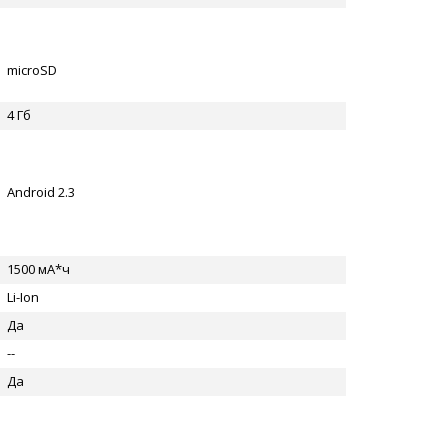
microSD
4 Гб
Android 2.3
1500 мА*ч
Li-Ion
Да
--
Да