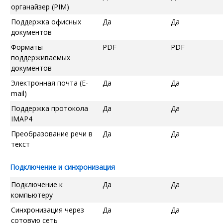
органайзер (PIM)
Поддержка офисных
Да
Да
документов
Форматы
PDF
PDF
поддерживаемых
документов
Электронная почта (E-
Да
Да
mail)
Поддержка протокола
Да
Да
IMAP4
Преобразование речи в
Да
Да
текст
Подключение и синхронизация
Подключение к
Да
Да
компьютеру
Синхронизация через
Да
Да
сотовую сеть