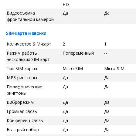
HD
Видеосъемка
Да
Да
фронтальной камерой
SIM-карта и звонки
Количество SIM-карт
2
1
Режим работы
Попеременный
--
нескольких SIM-карт
Тип SIM-карты
Micro-SIM
Micro-SIM
MP3-рингтоны
Да
Да
Полифонические
Да
Да
рингтоны
Виброрежим
Да
Да
Громкая связь
Да
Да
Конференц-связь
Да
Да
Быстрый набор
Да
Да