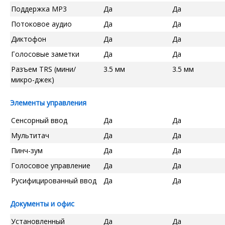
Поддержка MP3
Да
Да
Потоковое аудио
Да
Да
Диктофон
Да
Да
Голосовые заметки
Да
Да
Разъем TRS (мини/
3.5 мм
3.5 мм
микро-джек)
Элементы управления
Сенсорный ввод
Да
Да
Мультитач
Да
Да
Пинч-зум
Да
Да
Голосовое управление
Да
Да
Русифицированный ввод
Да
Да
Документы и офис
Установленный
Да
Да