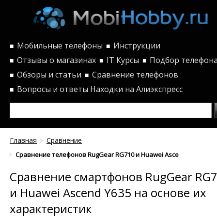
Мобильные телефоны
Инструкции
■
■
Отзывы о магазинах
IT Курсы
Подбор телефон
■
■
■
Обзоры и статьи
Сравнение телефонов
■
■
Вопросы и ответы
Находки на Алиэкспресс
■
Главная
Сравнение
Сравнение телефонов RugGear RG710 и Huawei Ascend Y635 по х
Сравнение смартфонов RugGear RG
и Huawei Ascend Y635 на основе их
характеристик