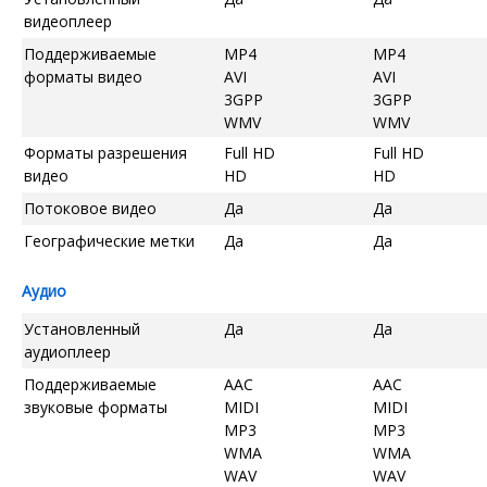
видеоплеер
Поддерживаемые
MP4
MP4
форматы видео
AVI
AVI
3GPP
3GPP
WMV
WMV
Форматы разрешения
Full HD
Full HD
видео
HD
HD
Потоковое видео
Да
Да
Географические метки
Да
Да
Аудио
Установленный
Да
Да
аудиоплеер
Поддерживаемые
AAC
AAC
звуковые форматы
MIDI
MIDI
MP3
MP3
WMA
WMA
WAV
WAV