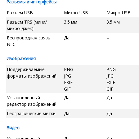
Разъемы и интерфейсы
Разъем USB
Микро-USB
Микро-USB
Разъем TRS (мини/
3.5 мм
3.5 мм
микро-джек)
Беспроводная связь
Да
--
NFC
Изображения
Поддерживаемые
PNG
PNG
форматы изображений
JPG
JPG
EXIF
EXIF
GIF
GIF
Установленный
Да
Да
редактор изображений
Географические метки
Да
Да
Видео
Установленный
Да
Да