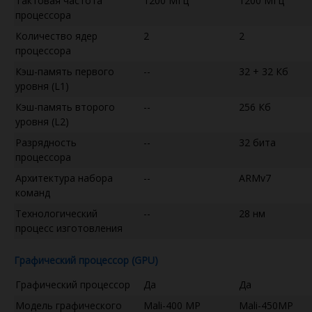
Тактовая частота
1200 МГц
1200 МГц
процессора
Количество ядер
2
2
процессора
Кэш-память первого
--
32 + 32 Кб
уровня (L1)
Кэш-память второго
--
256 Кб
уровня (L2)
Разрядность
--
32 бита
процессора
Архитектура набора
--
ARMv7
команд
Технологический
--
28 нм
процесс изготовления
Графический процессор (GPU)
Графический процессор
Да
Да
Модель графического
Mali-400 MP
Mali-450MP