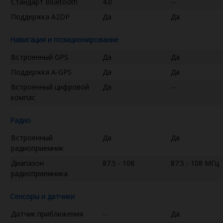
Стандарт Bluetooth
4.0
--
Поддержка A2DP
Да
Да
Навигация и позиционирование
Встроенный GPS
Да
Да
Поддержка A-GPS
Да
Да
Встроенный цифровой
Да
--
компас
Радио
Встроенный
Да
Да
радиоприемник
Диапазон
87.5 - 108
87.5 - 108 МГц
радиоприемника
Сенсоры и датчики
Датчик приближения
--
Да