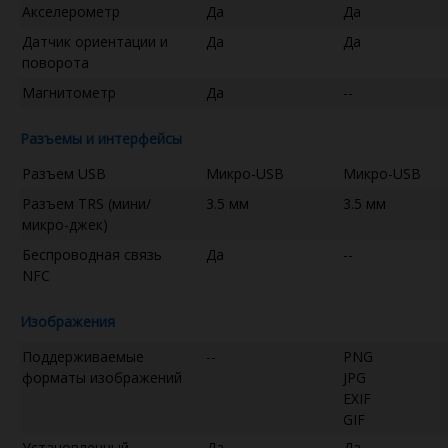
Акселерометр
Да
Да
Датчик ориентации и
Да
Да
поворота
Магнитометр
Да
--
Разъемы и интерфейсы
Разъем USB
Микро-USB
Микро-USB
Разъем TRS (мини/
3.5 мм
3.5 мм
микро-джек)
Беспроводная связь
Да
--
NFC
Изображения
Поддерживаемые
--
PNG
форматы изображений
JPG
EXIF
GIF
Установленный
Да
Да