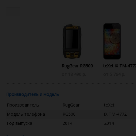
RugGear RG500
teXet iX TM-477
от 18 490 р.
от 5 764 р.
Производитель и модель
Производитель
RugGear
teXet
Модель телефона
RG500
iX TM-4772
Год выпуска
2014
2014