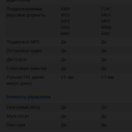
Поддерживаемые
AMR
FLAC
звуковые форматы
MIDI
MIDI
MP3
MP3
OGG
WMA
WAV
WAV
Поддержка MP3
Да
Да
Потоковое аудио
Да
Да
Диктофон
Да
Да
Голосовые заметки
Да
Да
Разъем TRS (мини/
3.5 мм
3.5 мм
микро-джек)
Элементы управления
Сенсорный ввод
Да
Да
Мультитач
Да
Да
Пинч-зум
Да
Да