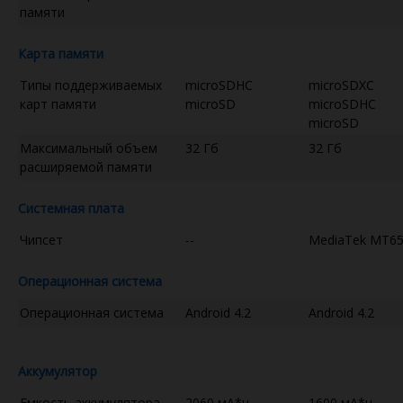
памяти
Карта памяти
Типы поддерживаемых
microSDHC
microSDXC
карт памяти
microSD
microSDHC
microSD
Максимальный объем
32 Гб
32 Гб
расширяемой памяти
Системная плата
Чипсет
--
MediaTek MT6
Операционная система
Операционная система
Android 4.2
Android 4.2
Аккумулятор
Емкость аккумулятора
2060 мА*ч
1600 мА*ч