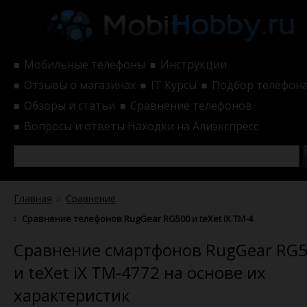
Мобильные телефоны
Инструкции
■
■
Отзывы о магазинах
IT Курсы
Подбор телефон
■
■
■
Обзоры и статьи
Сравнение телефонов
■
■
Вопросы и ответы
Находки на Алиэкспресс
■
Главная
Сравнение
Сравнение телефонов RugGear RG500 и teXet iX TM-4772 по хара
Сравнение смартфонов RugGear RG
и teXet iX TM-4772 на основе их
характеристик