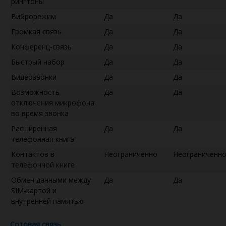
рингтоны
Виброрежим
Да
Да
Громкая связь
Да
Да
Конференц-связь
Да
Да
Быстрый набор
Да
Да
Видеозвонки
Да
Да
Возможность
Да
Да
отключения микрофона
во время звонка
Расширенная
Да
Да
телефонная книга
Контактов в
Неограниченно
Неограниченн
телефонной книге
Обмен данными между
Да
Да
SIM-картой и
внутренней памятью
Сотовая связь