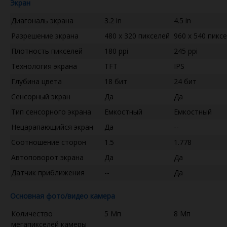
Экран
Диагональ экрана
3.2 in
4.5 in
Разрешение экрана
480 x 320 пикселей
960 x 540 пикс
Плотность пикселей
180 ppi
245 ppi
Технология экрана
TFT
IPS
Глубина цвета
18 бит
24 бит
Сенсорный экран
Да
Да
Тип сенсорного экрана
Емкостный
Емкостный
Нецарапающийся экран
Да
--
Соотношение сторон
1.5
1.778
Автоповорот экрана
Да
Да
Датчик приближения
--
Да
Основная фото/видео камера
Количество
5 Мп
8 Мп
мегапикселей камеры