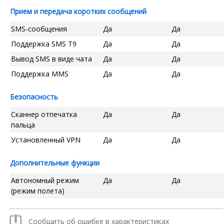
Прием и передача коротких сообщений
SMS-сообщения
Да
Да
Поддержка SMS T9
Да
Да
Вывод SMS в виде чата
Да
Да
Поддержка MMS
Да
Да
Безопасность
Сканнер отпечатка
Да
Да
пальца
Установленный VPN
Да
Да
Дополнительные функции
Автономный режим
Да
Да
(режим полета)
Сообщить об ошибке в характеристиках