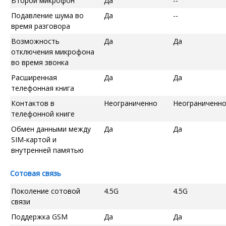
Второй микрофон
Да
--
Подавление шума во
Да
--
время разговора
Возможность
Да
Да
отключения микрофона
во время звонка
Расширенная
Да
Да
телефонная книга
Контактов в
Неограниченно
Неограниченн
телефонной книге
Обмен данными между
Да
Да
SIM-картой и
внутренней памятью
Сотовая связь
Поколение сотовой
4.5G
4.5G
связи
Поддержка GSM
Да
Да