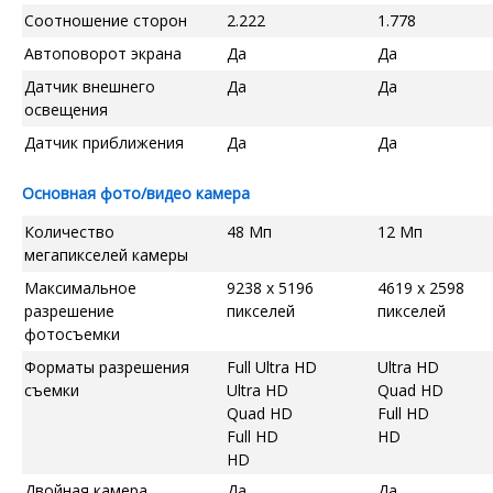
Соотношение сторон
2.222
1.778
Автоповорот экрана
Да
Да
Датчик внешнего
Да
Да
освещения
Датчик приближения
Да
Да
Основная фото/видео камера
Количество
48 Мп
12 Мп
мегапикселей камеры
Максимальное
9238 x 5196
4619 x 2598
разрешение
пикселей
пикселей
фотосъемки
Форматы разрешения
Full Ultra HD
Ultra HD
съемки
Ultra HD
Quad HD
Quad HD
Full HD
Full HD
HD
HD
Двойная камера
Да
Да