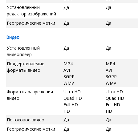
Установленный
Да
Да
редактор изображений
Географические метки
Да
Да
Видео
Установленный
Да
Да
видеоплеер
Поддерживаемые
MP4
MP4
форматы видео
AVI
AVI
3GPP
3GPP
WMV
WMV
Форматы разрешения
Ultra HD
Ultra HD
видео
Quad HD
Quad HD
Full HD
Full HD
HD
HD
Потоковое видео
Да
Да
Географические метки
Да
Да