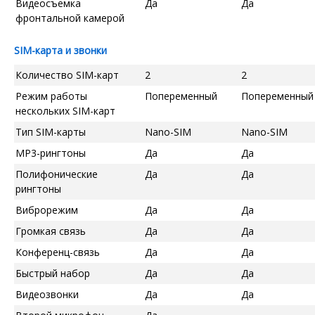
Видеосъемка
Да
Да
фронтальной камерой
SIM-карта и звонки
Количество SIM-карт
2
2
Режим работы
Попеременный
Попеременный
нескольких SIM-карт
Тип SIM-карты
Nano-SIM
Nano-SIM
MP3-рингтоны
Да
Да
Полифонические
Да
Да
рингтоны
Виброрежим
Да
Да
Громкая связь
Да
Да
Конференц-связь
Да
Да
Быстрый набор
Да
Да
Видеозвонки
Да
Да