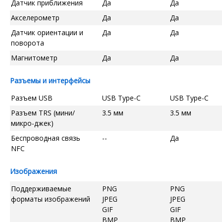
Датчик приближения
Да
Да
Акселерометр
Да
Да
Датчик ориентации и
Да
Да
поворота
Магнитометр
Да
Да
Разъемы и интерфейсы
Разъем USB
USB Type-C
USB Type-C
Разъем TRS (мини/
3.5 мм
3.5 мм
микро-джек)
Беспроводная связь
--
Да
NFC
Изображения
Поддерживаемые
PNG
PNG
форматы изображений
JPEG
JPEG
GIF
GIF
BMP
BMP