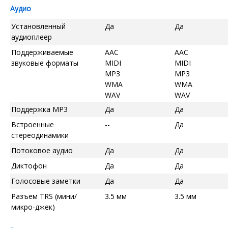
Аудио
Установленный
Да
Да
аудиоплеер
Поддерживаемые
AAC
AAC
звуковые форматы
MIDI
MIDI
MP3
MP3
WMA
WMA
WAV
WAV
Поддержка MP3
Да
Да
Встроенные
--
Да
стереодинамики
Потоковое аудио
Да
Да
Диктофон
Да
Да
Голосовые заметки
Да
Да
Разъем TRS (мини/
3.5 мм
3.5 мм
микро-джек)