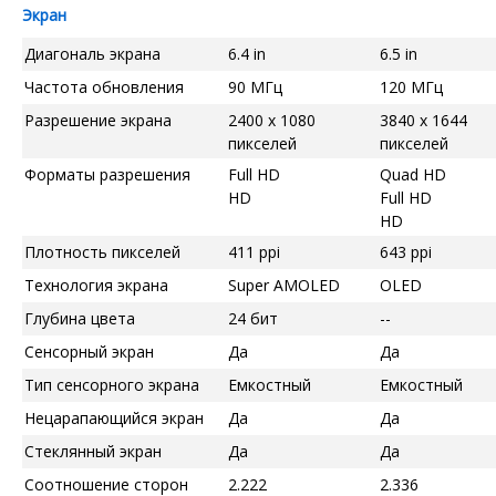
Экран
Диагональ экрана
6.4 in
6.5 in
Частота обновления
90 МГц
120 МГц
Разрешение экрана
2400 x 1080
3840 x 1644
пикселей
пикселей
Форматы разрешения
Full HD
Quad HD
HD
Full HD
HD
Плотность пикселей
411 ppi
643 ppi
Технология экрана
Super AMOLED
OLED
Глубина цвета
24 бит
--
Сенсорный экран
Да
Да
Тип сенсорного экрана
Емкостный
Емкостный
Нецарапающийся экран
Да
Да
Стеклянный экран
Да
Да
Соотношение сторон
2.222
2.336