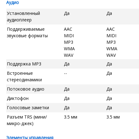
Аудио
Установленный
Да
Да
аудиоплеер
Поддерживаемые
AAC
AAC
звуковые форматы
MIDI
MIDI
MP3
MP3
WMA
WMA
WAV
WAV
Поддержка MP3
Да
Да
Встроенные
--
Да
стереодинамики
Потоковое аудио
Да
Да
Диктофон
Да
Да
Голосовые заметки
Да
Да
Разъем TRS (мини/
3.5 мм
3.5 мм
микро-джек)
Элементы управления