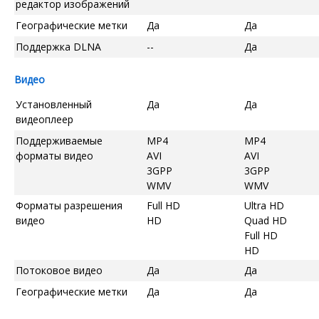
редактор изображений
Географические метки
Да
Да
Поддержка DLNA
--
Да
Видео
Установленный
Да
Да
видеоплеер
Поддерживаемые
MP4
MP4
форматы видео
AVI
AVI
3GPP
3GPP
WMV
WMV
Форматы разрешения
Full HD
Ultra HD
видео
HD
Quad HD
Full HD
HD
Потоковое видео
Да
Да
Географические метки
Да
Да