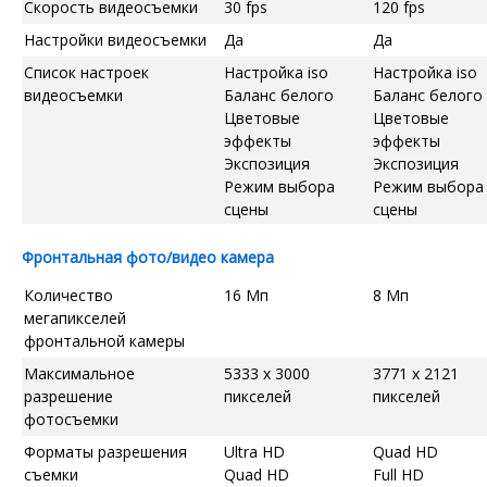
Скорость видеосъемки
30 fps
120 fps
Настройки видеосъемки
Да
Да
Список настроек
Настройка iso
Настройка iso
видеосъемки
Баланс белого
Баланс белого
Цветовые
Цветовые
эффекты
эффекты
Экспозиция
Экспозиция
Режим выбора
Режим выбора
сцены
сцены
Фронтальная фото/видео камера
Количество
16 Мп
8 Мп
мегапикселей
фронтальной камеры
Максимальное
5333 x 3000
3771 x 2121
разрешение
пикселей
пикселей
фотосъемки
Форматы разрешения
Ultra HD
Quad HD
съемки
Quad HD
Full HD