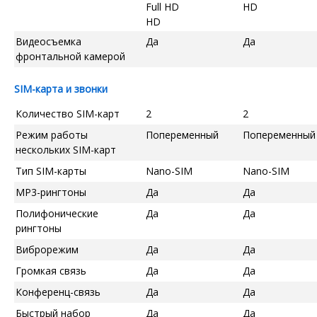
Full HD
HD
HD
Видеосъемка
Да
Да
фронтальной камерой
SIM-карта и звонки
Количество SIM-карт
2
2
Режим работы
Попеременный
Попеременный
нескольких SIM-карт
Тип SIM-карты
Nano-SIM
Nano-SIM
MP3-рингтоны
Да
Да
Полифонические
Да
Да
рингтоны
Виброрежим
Да
Да
Громкая связь
Да
Да
Конференц-связь
Да
Да
Быстрый набор
Да
Да