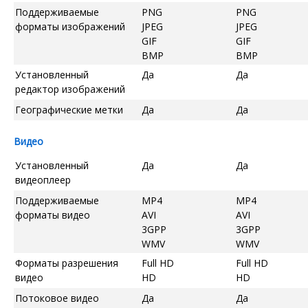
Поддерживаемые
PNG
PNG
форматы изображений
JPEG
JPEG
GIF
GIF
BMP
BMP
Установленный
Да
Да
редактор изображений
Географические метки
Да
Да
Видео
Установленный
Да
Да
видеоплеер
Поддерживаемые
MP4
MP4
форматы видео
AVI
AVI
3GPP
3GPP
WMV
WMV
Форматы разрешения
Full HD
Full HD
видео
HD
HD
Потоковое видео
Да
Да