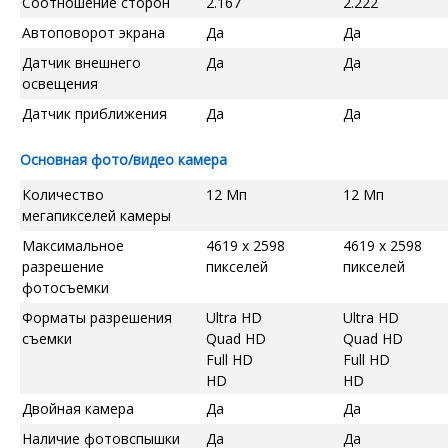
Соотношение сторон
2.167
2.222
Автоповорот экрана
Да
Да
Датчик внешнего
Да
Да
освещения
Датчик приближения
Да
Да
Основная фото/видео камера
Количество
12 Мп
12 Мп
мегапикселей камеры
Максимальное
4619 x 2598
4619 x 2598
разрешение
пикселей
пикселей
фотосъемки
Форматы разрешения
Ultra HD
Ultra HD
съемки
Quad HD
Quad HD
Full HD
Full HD
HD
HD
Двойная камера
Да
Да
Наличие фотовспышки
Да
Да