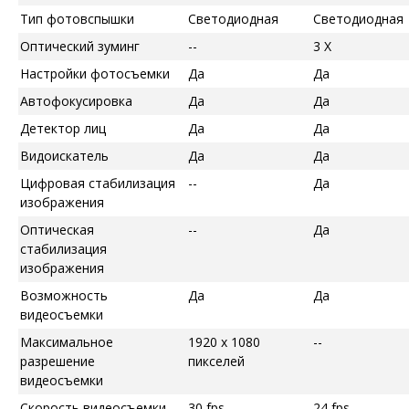
Тип фотовспышки
Светодиодная
Светодиодная
Оптический зуминг
--
3 X
Настройки фотосъемки
Да
Да
Автофокусировка
Да
Да
Детектор лиц
Да
Да
Видоискатель
Да
Да
Цифровая стабилизация
--
Да
изображения
Оптическая
--
Да
стабилизация
изображения
Возможность
Да
Да
видеосъемки
Максимальное
1920 x 1080
--
разрешение
пикселей
видеосъемки
Скорость видеосъемки
30 fps
24 fps