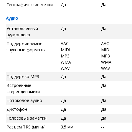
Географические метки
Да
Да
Аудио
Установленный
Да
Да
аудиоплеер
Поддерживаемые
AAC
AAC
звуковые форматы
MIDI
MIDI
MP3
MP3
WMA
WMA
WAV
WAV
Поддержка MP3
Да
Да
Встроенные
--
Да
стереодинамики
Потоковое аудио
Да
Да
Диктофон
Да
Да
Голосовые заметки
Да
Да
Разъем TRS (мини/
3.5 мм
--