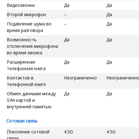
Видеозвонки
Да
Да
Второй микрофон
--
Да
Подавление шума во
--
Да
время разговора
Возможность
Да
Да
отключения микрофона
во время звонка
Расширенная
Да
Да
телефонная книга
Контактов в
Неограниченно
Неограниченн
телефонной книге
Обмен данными между
Да
Да
SIM-картой и
внутренней памятью
Сотовая связь
Поколение сотовой
4.5G
4.5G
связи