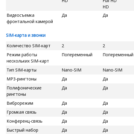
HD
Full HD
HD
Видеосъемка
Да
Да
фронтальной камерой
SIM-карта и звонки
Количество SIM-карт
2
2
Режим работы
Попеременный
Попеременный
нескольких SIM-карт
Тип SIM-карты
Nano-SIM
Nano-SIM
MP3-рингтоны
Да
Да
Полифонические
Да
Да
рингтоны
Виброрежим
Да
Да
Громкая связь
Да
Да
Конференц-связь
Да
Да
Быстрый набор
Да
Да