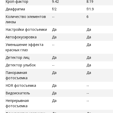
Кроп-фактор
9.42
8.19
Диафрагма
f/2
f/1.9
Количество элементов
--
6
линзы
Настройки фотосъемки
Да
Да
Автофокусировка
Да
Да
Уменьшение эффекта
--
Да
красных глаз
Детектор лиц
Да
Да
Детектор улыбок
--
Да
Панорамная
Да
Да
фотосъемка
HDR фотосъемка
Да
--
Видоискатель
Да
--
Непрерывная
Да
--
фотосъемка