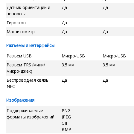
Датчик ориентации и
Да
Да
поворота
Гироскоп
Да
--
Магнитометр
Да
Да
Разъемы и интерфейсы
Разъем USB
Микро-USB
Микро-USB
Разъем TRS (мини/
3.5 мм
3.5 мм
микро-джек)
Беспроводная связь
Да
Да
NFC
Изображения
Поддерживаемые
PNG
--
форматы изображений
JPEG
GIF
BMP