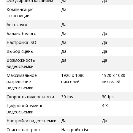
Фокусировка касанием
Да
Да
Компенсация
Да
--
экспозиции
Автоспуск
Да
--
Баланс белого
Да
Да
Настройка ISO
Да
Да
Выбор сцены
Да
Да
Возможность
Да
Да
видеосъемки
Максимальное
1920 x 1080
1920 x 1080
разрешение
пикселей
пикселей
видеосъемки
Скорость видеосъемки
30 fps
30 fps
Цифровой зуминг
--
4 X
видеосъемки
Настройки видеосъемки
Да
Да
Список настроек
Настройка iso
--