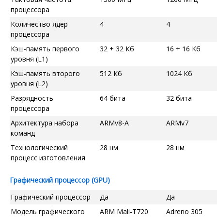
процессора
Количество ядер
4
4
процессора
Кэш-память первого
32 + 32 Кб
16 + 16 Кб
уровня (L1)
Кэш-память второго
512 Кб
1024 Кб
уровня (L2)
Разрядность
64 бита
32 бита
процессора
Архитектура набора
ARMv8-A
ARMv7
команд
Технологический
28 нм
28 нм
процесс изготовления
Графический процессор (GPU)
Графический процессор
Да
Да
Модель графического
ARM Mali-T720
Adreno 305