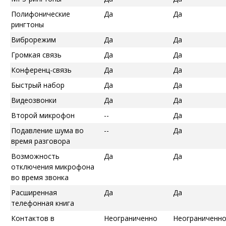
Полифонические
Да
Да
рингтоны
Виброрежим
Да
Да
Громкая связь
Да
Да
Конференц-связь
Да
Да
Быстрый набор
Да
Да
Видеозвонки
Да
Да
Второй микрофон
--
Да
Подавление шума во
--
Да
время разговора
Возможность
Да
Да
отключения микрофона
во время звонка
Расширенная
Да
Да
телефонная книга
Контактов в
Неограниченно
Неограниченн