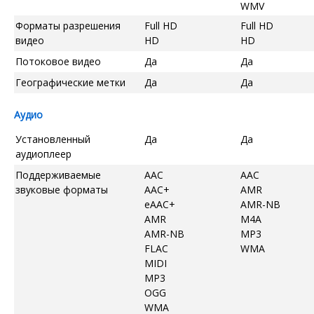
WMV
Форматы разрешения
Full HD
Full HD
видео
HD
HD
Потоковое видео
Да
Да
Географические метки
Да
Да
Аудио
Установленный
Да
Да
аудиоплеер
Поддерживаемые
AAC
AAC
звуковые форматы
AAC+
AMR
eAAC+
AMR-NB
AMR
M4A
AMR-NB
MP3
FLAC
WMA
MIDI
MP3
OGG
WMA