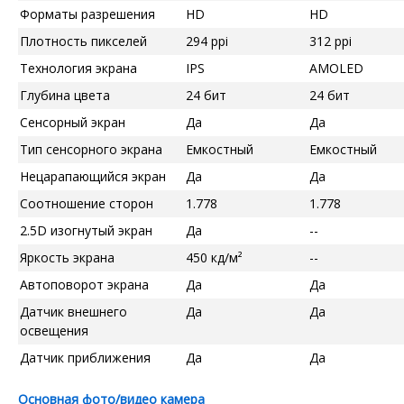
Форматы разрешения
HD
HD
Плотность пикселей
294 ppi
312 ppi
Технология экрана
IPS
AMOLED
Глубина цвета
24 бит
24 бит
Сенсорный экран
Да
Да
Тип сенсорного экрана
Емкостный
Емкостный
Нецарапающийся экран
Да
Да
Соотношение сторон
1.778
1.778
2.5D изогнутый экран
Да
--
Яркость экрана
450 кд/м²
--
Автоповорот экрана
Да
Да
Датчик внешнего
Да
Да
освещения
Датчик приближения
Да
Да
Основная фото/видео камера