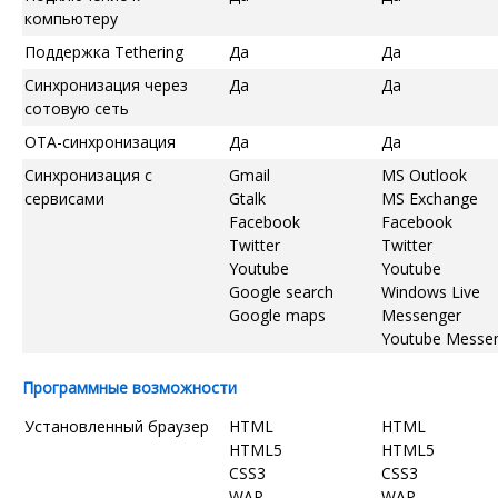
компьютеру
Поддержка Tethering
Да
Да
Синхронизация через
Да
Да
сотовую сеть
OTA-синхронизация
Да
Да
Синхронизация с
Gmail
MS Outlook
сервисами
Gtalk
MS Exchange
Facebook
Facebook
Twitter
Twitter
Youtube
Youtube
Google search
Windows Live
Google maps
Messenger
Youtube Messe
Программные возможности
Установленный браузер
HTML
HTML
HTML5
HTML5
CSS3
CSS3
WAP
WAP