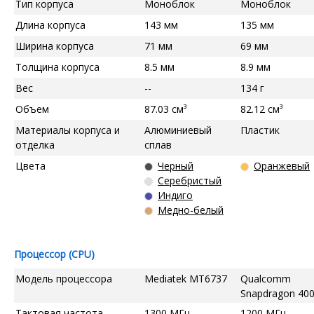
Тип корпуса
Моноблок
Моноблок
Длина корпуса
143 мм
135 мм
Ширина корпуса
71 мм
69 мм
Толщина корпуса
8.5 мм
8.9 мм
Вес
--
134 г
Объем
87.03 см³
82.12 см³
Материалы корпуса и
Алюминиевый
Пластик
отделка
сплав
Цвета
Черный
Оранжевый
Серебристый
Индиго
Медно-белый
Процессор (CPU)
Модель процессора
Mediatek MT6737
Qualcomm
Snapdragon 40
Тактовая частота
1300 МГц
1200 МГц