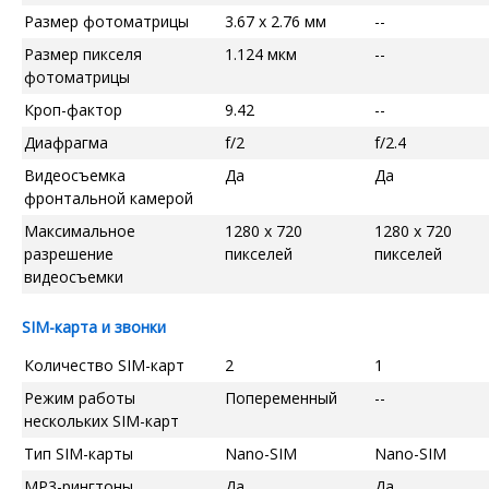
Размер фотоматрицы
3.67 x 2.76 мм
--
Размер пикселя
1.124 мкм
--
фотоматрицы
Кроп-фактор
9.42
--
Диафрагма
f/2
f/2.4
Видеосъемка
Да
Да
фронтальной камерой
Максимальное
1280 x 720
1280 x 720
разрешение
пикселей
пикселей
видеосъемки
SIM-карта и звонки
Количество SIM-карт
2
1
Режим работы
Попеременный
--
нескольких SIM-карт
Тип SIM-карты
Nano-SIM
Nano-SIM
MP3-рингтоны
Да
Да