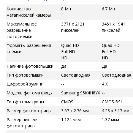
Количество
8 Мп
6.7 Мп
мегапикселей камеры
Максимальное
3771 x 2121
3451 x 1941
разрешение
пикселей
пикселей
фотосъемки
Форматы разрешения
Quad HD
Quad HD
съемки
Full HD
Full HD
HD
HD
Наличие фотовспышки
Да
Да
Тип фотовспышки
Светодиодная
Светодиодная
Цифровой зуминг
--
4 X
Модель фотоматрицы
Samsung S5K4H8YX
--
Тип фотоматрицы
CMOS
CMOS BSI
Размер фотоматрицы
3.67 x 2.76 мм
4.23 x 3.17 мм
Размер пикселя
1.124 мкм
1.37 мкм
фотоматрицы