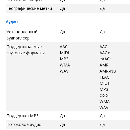
Географические метки
Да
Да
Аудио
Установленный
Да
Да
аудиоплеер
Поддерживаемые
AAC
AAC
звуковые форматы
MIDI
AAC+
MP3
eAAC+
WMA
AMR
WAV
AMR-NB
FLAC
MIDI
MP3
OGG
WMA
WAV
Поддержка MP3
Да
Да
Потоковое аудио
Да
Да