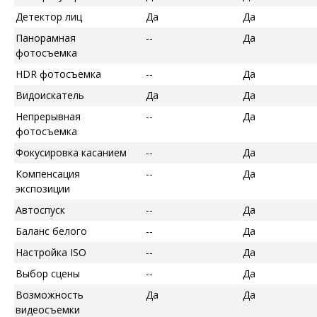
Детектор лиц
Да
Да
Панорамная
--
Да
фотосъемка
HDR фотосъемка
--
Да
Видоискатель
Да
Да
Непрерывная
--
Да
фотосъемка
Фокусировка касанием
--
Да
Компенсация
--
Да
экспозиции
Автоспуск
--
Да
Баланс белого
--
Да
Настройка ISO
--
Да
Выбор сцены
--
Да
Возможность
Да
Да
видеосъемки