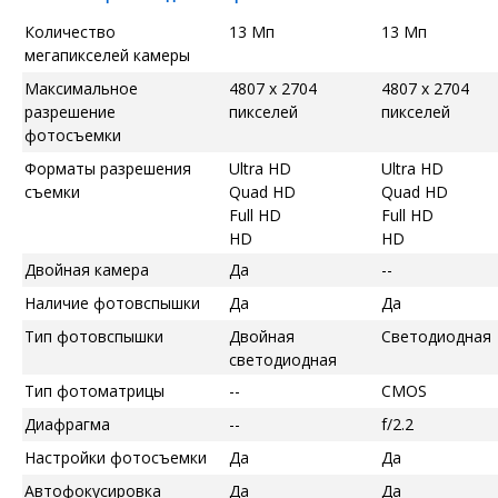
Количество
13 Мп
13 Мп
мегапикселей камеры
Максимальное
4807 x 2704
4807 x 2704
разрешение
пикселей
пикселей
фотосъемки
Форматы разрешения
Ultra HD
Ultra HD
съемки
Quad HD
Quad HD
Full HD
Full HD
HD
HD
Двойная камера
Да
--
Наличие фотовспышки
Да
Да
Тип фотовспышки
Двойная
Светодиодная
светодиодная
Тип фотоматрицы
--
CMOS
Диафрагма
--
f/2.2
Настройки фотосъемки
Да
Да
Автофокусировка
Да
Да