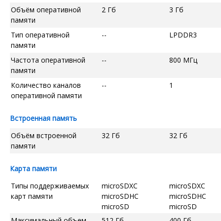
Объём оперативной
2 Гб
3 Гб
памяти
Тип оперативной
--
LPDDR3
памяти
Частота оперативной
--
800 МГц
памяти
Количество каналов
--
1
оперативной памяти
Встроенная память
Объём встроенной
32 Гб
32 Гб
памяти
Карта памяти
Типы поддерживаемых
microSDXC
microSDXC
карт памяти
microSDHC
microSDHC
microSD
microSD
Максимальный объем
512 Гб
400 Гб