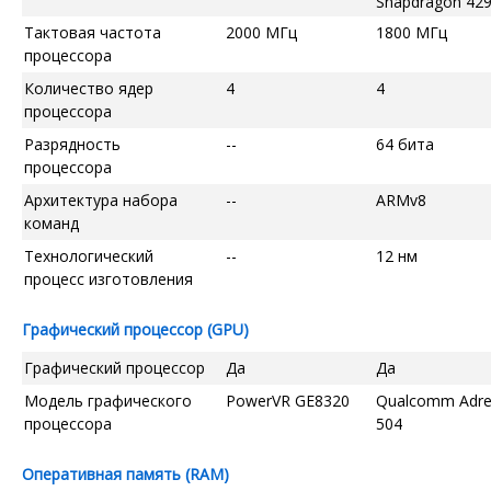
Snapdragon 42
Тактовая частота
2000 МГц
1800 МГц
процессора
Количество ядер
4
4
процессора
Разрядность
--
64 бита
процессора
Архитектура набора
--
ARMv8
команд
Технологический
--
12 нм
процесс изготовления
Графический процессор (GPU)
Графический процессор
Да
Да
Модель графического
PowerVR GE8320
Qualcomm Adr
процессора
504
Оперативная память (RAM)