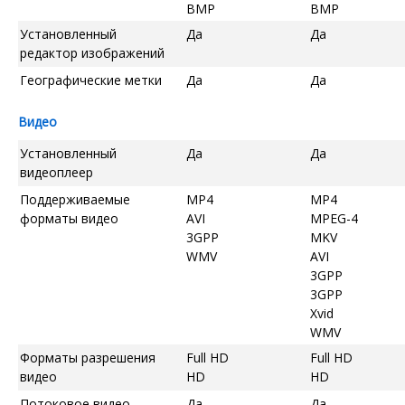
BMP
BMP
Установленный
Да
Да
редактор изображений
Географические метки
Да
Да
Видео
Установленный
Да
Да
видеоплеер
Поддерживаемые
MP4
MP4
форматы видео
AVI
MPEG-4
3GPP
MKV
WMV
AVI
3GPP
3GPP
Xvid
WMV
Форматы разрешения
Full HD
Full HD
видео
HD
HD
Потоковое видео
Да
Да