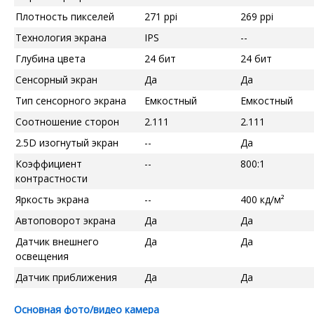
Плотность пикселей
271 ppi
269 ppi
Технология экрана
IPS
--
Глубина цвета
24 бит
24 бит
Сенсорный экран
Да
Да
Тип сенсорного экрана
Емкостный
Емкостный
Соотношение сторон
2.111
2.111
2.5D изогнутый экран
--
Да
Коэффициент
--
800:1
контрастности
Яркость экрана
--
400 кд/м²
Автоповорот экрана
Да
Да
Датчик внешнего
Да
Да
освещения
Датчик приближения
Да
Да
Основная фото/видео камера