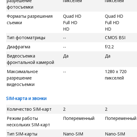
разрешение
пикселей
пикселей
фотосъемки
Форматы разрешения
Quad HD
Quad HD
съемки
Full HD
Full HD
HD
HD
Тип фотоматрицы
--
CMOS BSI
Диафрагма
--
f/2.2
Видеосъемка
Да
Да
фронтальной камерой
Максимальное
--
1280 x 720
разрешение
пикселей
видеосъемки
SIM-карта и звонки
Количество SIM-карт
2
2
Режим работы
Попеременный
Попеременный
нескольких SIM-карт
Тип SIM-карты
Nano-SIM
Nano-SIM