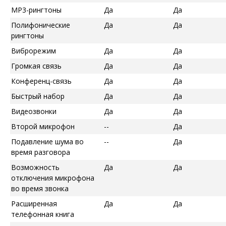
MP3-рингтоны
Да
Да
Полифонические
Да
Да
рингтоны
Виброрежим
Да
Да
Громкая связь
Да
Да
Конференц-связь
Да
Да
Быстрый набор
Да
Да
Видеозвонки
Да
Да
Второй микрофон
--
Да
Подавление шума во
--
Да
время разговора
Возможность
Да
Да
отключения микрофона
во время звонка
Расширенная
Да
Да
телефонная книга