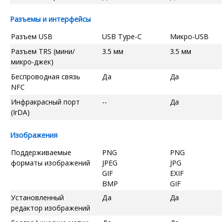
Разъемы и интерфейсы
Разъем USB
USB Type-C
Микро-USB
Разъем TRS (мини/
3.5 мм
3.5 мм
микро-джек)
Беспроводная связь
Да
Да
NFC
Инфракрасный порт
--
Да
(IrDA)
Изображения
Поддерживаемые
PNG
PNG
форматы изображений
JPEG
JPG
GIF
EXIF
BMP
GIF
Установленный
Да
Да
редактор изображений