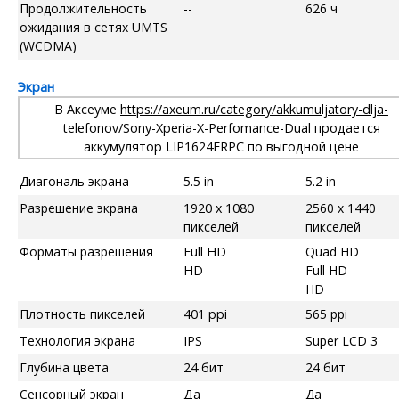
Продолжительность
--
626 ч
ожидания в сетях UMTS
(WCDMA)
Экран
В Аксеуме
https://axeum.ru/category/akkumuljatory-dlja-
telefonov/Sony-Xperia-X-Perfomance-Dual
продается
аккумулятор LIP1624ERPC по выгодной цене
Диагональ экрана
5.5 in
5.2 in
Разрешение экрана
1920 x 1080
2560 x 1440
пикселей
пикселей
Форматы разрешения
Full HD
Quad HD
HD
Full HD
HD
Плотность пикселей
401 ppi
565 ppi
Технология экрана
IPS
Super LCD 3
Глубина цвета
24 бит
24 бит
Сенсорный экран
Да
Да