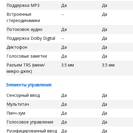
Поддержка MP3
Да
Да
Встроенные
--
Да
стереодинамики
Потоковое аудио
Да
Да
Поддержка Dolby Digital
--
Да
Диктофон
Да
Да
Голосовые заметки
Да
Да
Разъем TRS (мини/
3.5 мм
3.5 мм
микро-джек)
Элементы управления
Сенсорный ввод
Да
Да
Мультитач
Да
Да
Пинч-зум
Да
Да
Голосовое управление
Да
Да
Русифицированный ввод
Да
Да