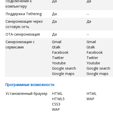
Подключение к
Да
Да
компьютеру
Поддержка Tethering
Да
--
Синхронизация через
Да
Да
сотовую сеть
OTA-синхронизация
Да
--
Синхронизация с
Gmail
Gmail
сервисами
Gtalk
Gtalk
Facebook
Facebook
Twitter
Twitter
Youtube
Youtube
Google search
Google search
Google maps
Google maps
Программные возможности
Установленный браузер
HTML
HTML
HTML5
WAP
CSS3
WAP