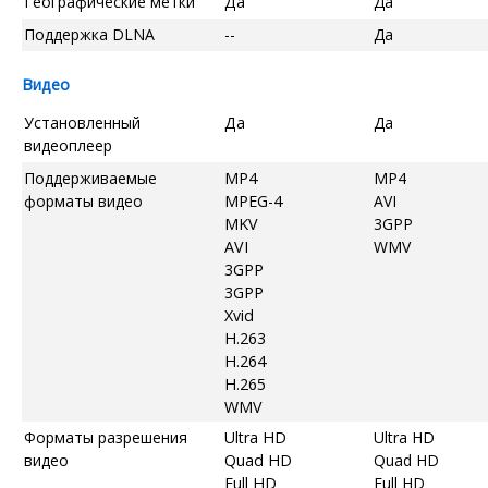
Географические метки
Да
Да
Поддержка DLNA
--
Да
Видео
Установленный
Да
Да
видеоплеер
Поддерживаемые
MP4
MP4
форматы видео
MPEG-4
AVI
MKV
3GPP
AVI
WMV
3GPP
3GPP
Xvid
H.263
H.264
H.265
WMV
Форматы разрешения
Ultra HD
Ultra HD
видео
Quad HD
Quad HD
Full HD
Full HD