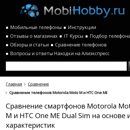
Мобильные телефоны
Инструкции
■
■
Отзывы о магазинах
IT Курсы
Подбор телефон
■
■
■
Обзоры и статьи
Сравнение телефонов
■
■
Вопросы и ответы
Находки на Алиэкспресс
■
Главная
Сравнение
Сравнение телефонов Motorola Moto M и HTC One ME Dual Sim п
Сравнение смартфонов Motorola Mo
M и HTC One ME Dual Sim на основе 
характеристик