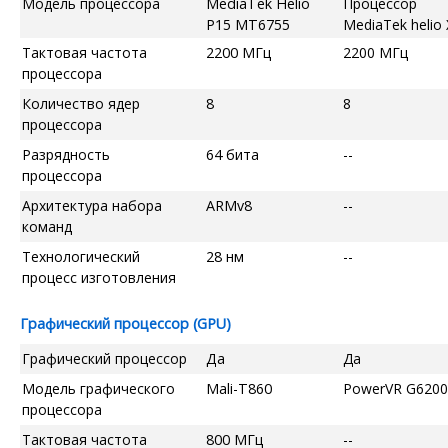
Модель процессора
MediaTek Helio
Процессор
P15 MT6755
MediaTek helio
Тактовая частота
2200 МГц
2200 МГц
процессора
Количество ядер
8
8
процессора
Разрядность
64 бита
--
процессора
Архитектура набора
ARMv8
--
команд
Технологический
28 нм
--
процесс изготовления
Графический процессор (GPU)
Графический процессор
Да
Да
Модель графического
Mali-T860
PowerVR G6200
процессора
Тактовая частота
800 МГц
--