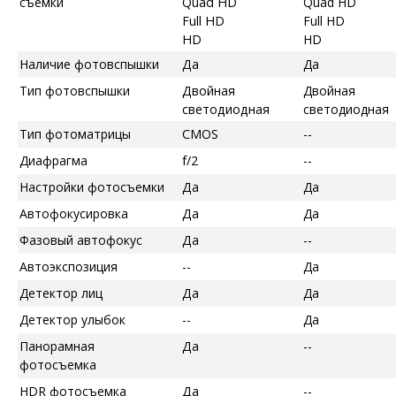
съемки
Quad HD
Quad HD
Full HD
Full HD
HD
HD
Наличие фотовспышки
Да
Да
Тип фотовспышки
Двойная
Двойная
светодиодная
светодиодная
Тип фотоматрицы
CMOS
--
Диафрагма
f/2
--
Настройки фотосъемки
Да
Да
Автофокусировка
Да
Да
Фазовый автофокус
Да
--
Автоэкспозиция
--
Да
Детектор лиц
Да
Да
Детектор улыбок
--
Да
Панорамная
Да
--
фотосъемка
HDR фотосъемка
Да
--