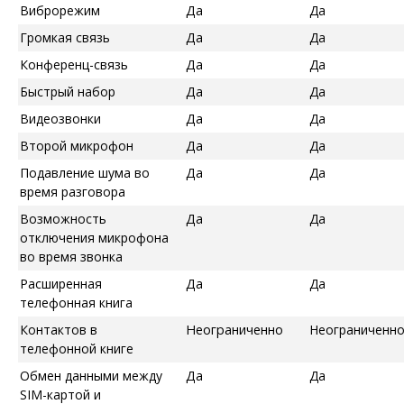
Виброрежим
Да
Да
Громкая связь
Да
Да
Конференц-связь
Да
Да
Быстрый набор
Да
Да
Видеозвонки
Да
Да
Второй микрофон
Да
Да
Подавление шума во
Да
Да
время разговора
Возможность
Да
Да
отключения микрофона
во время звонка
Расширенная
Да
Да
телефонная книга
Контактов в
Неограниченно
Неограниченн
телефонной книге
Обмен данными между
Да
Да
SIM-картой и