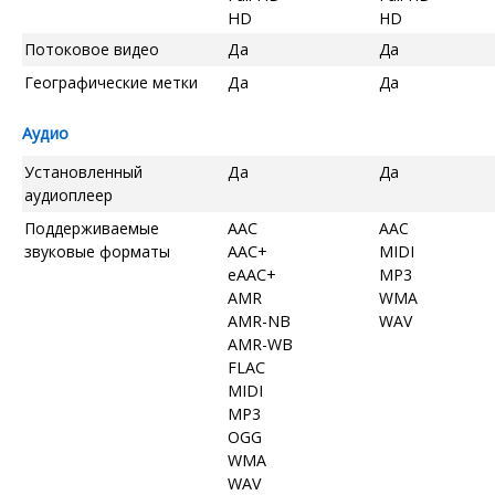
HD
HD
Потоковое видео
Да
Да
Географические метки
Да
Да
Аудио
Установленный
Да
Да
аудиоплеер
Поддерживаемые
AAC
AAC
звуковые форматы
AAC+
MIDI
eAAC+
MP3
AMR
WMA
AMR-NB
WAV
AMR-WB
FLAC
MIDI
MP3
OGG
WMA
WAV