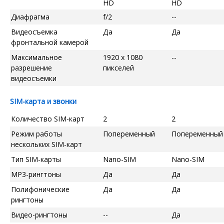
HD
HD
Диафрагма
f/2
--
Видеосъемка
Да
Да
фронтальной камерой
Максимальное
1920 x 1080
--
разрешение
пикселей
видеосъемки
SIM-карта и звонки
Количество SIM-карт
2
2
Режим работы
Попеременный
Попеременный
нескольких SIM-карт
Тип SIM-карты
Nano-SIM
Nano-SIM
MP3-рингтоны
Да
Да
Полифонические
Да
Да
рингтоны
Видео-рингтоны
--
Да