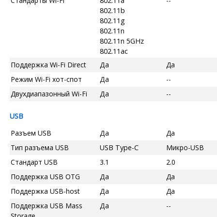
Стандарты Wi-Fi
802.11a
--
802.11b
802.11g
802.11n
802.11n 5GHz
802.11ac
Поддержка Wi-Fi Direct
Да
Да
Режим Wi-Fi хот-спот
Да
--
Двухдиапазонный Wi-Fi
Да
--
USB
Разъем USB
Да
Да
Тип разъема USB
USB Type-C
Микро-USB
Стандарт USB
3.1
2.0
Поддержка USB OTG
Да
Да
Поддержка USB-host
Да
Да
Поддержка USB Mass
Да
--
Storage