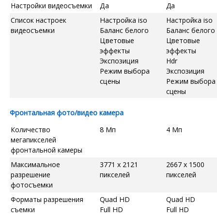
Настройки видеосъемки
Да
Да
Список настроек
Настройка iso
Настройка iso
видеосъемки
Баланс белого
Баланс белого
Цветовые
Цветовые
эффекты
эффекты
Экспозиция
Hdr
Режим выбора
Экспозиция
сцены
Режим выбора
сцены
Фронтальная фото/видео камера
Количество
8 Мп
4 Мп
мегапикселей
фронтальной камеры
Максимальное
3771 x 2121
2667 x 1500
разрешение
пикселей
пикселей
фотосъемки
Форматы разрешения
Quad HD
Quad HD
съемки
Full HD
Full HD