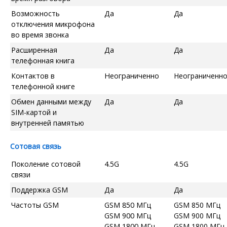
Возможность
Да
Да
отключения микрофона
во время звонка
Расширенная
Да
Да
телефонная книга
Контактов в
Неограниченно
Неограниченн
телефонной книге
Обмен данными между
Да
Да
SIM-картой и
внутренней памятью
Сотовая связь
Поколение сотовой
4.5G
4.5G
связи
Поддержка GSM
Да
Да
Частоты GSM
GSM 850 МГц
GSM 850 МГц
GSM 900 МГц
GSM 900 МГц
GSM 1800 МГц
GSM 1800 МГц