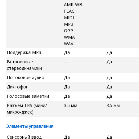
AMR-WB
FLAC
MIDI
MP3
OGG
WMA
WAV
Поддержка MP3
Да
Да
Встроенные
--
Да
стереодинамики
Потоковое аудио
Да
Да
Диктофон
Да
Да
Голосовые заметки
Да
Да
Разъем TRS (мини/
3.5 мм
3.5 мм
микро-джек)
Элементы управления
Сенсорный ввод
Да
Да