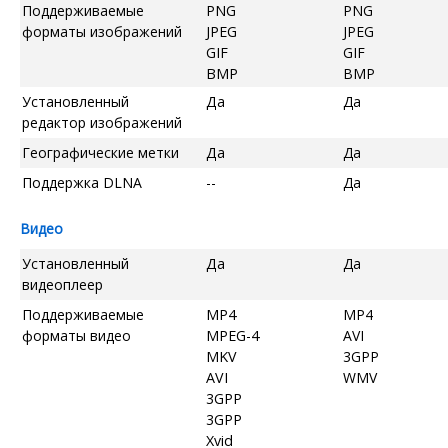
Поддерживаемые
PNG
PNG
форматы изображений
JPEG
JPEG
GIF
GIF
BMP
BMP
Установленный
Да
Да
редактор изображений
Географические метки
Да
Да
Поддержка DLNA
--
Да
Видео
Установленный
Да
Да
видеоплеер
Поддерживаемые
MP4
MP4
форматы видео
MPEG-4
AVI
MKV
3GPP
AVI
WMV
3GPP
3GPP
Xvid