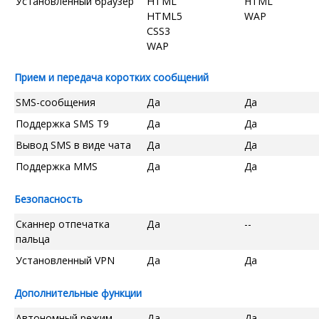
Установленный браузер
HTML
HTML
HTML5
WAP
CSS3
WAP
Прием и передача коротких сообщений
SMS-сообщения
Да
Да
Поддержка SMS T9
Да
Да
Вывод SMS в виде чата
Да
Да
Поддержка MMS
Да
Да
Безопасность
Сканнер отпечатка
Да
--
пальца
Установленный VPN
Да
Да
Дополнительные функции
Автономный режим
Да
Да