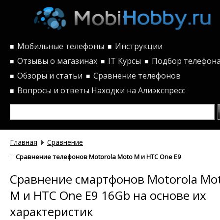
Мобильные телефоны
Инструкции
■
■
Отзывы о магазинах
IT Курсы
Подбор телефон
■
■
■
Обзоры и статьи
Сравнение телефонов
■
■
Вопросы и ответы
Находки на Алиэкспресс
■
Главная
Сравнение
Сравнение телефонов Motorola Moto M и HTC One E9 16Gb по ха
Сравнение смартфонов Motorola Mo
M и HTC One E9 16Gb на основе их
характеристик