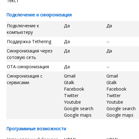
текст
Подключение и синхронизация
Подключение к
Да
Да
компьютеру
Поддержка Tethering
Да
--
Синхронизация через
Да
Да
сотовую сеть
OTA-синхронизация
Да
--
Синхронизация с
Gmail
Gmail
сервисами
Gtalk
Gtalk
Facebook
Facebook
Twitter
Twitter
Youtube
Youtube
Google search
Google search
Google maps
Google maps
Программные возможности