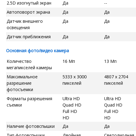
2.5D изогнутый экран
Да
--
Автоповорот экрана
Да
Да
Датчик внешнего
Да
Да
освещения
Датчик приближения
Да
Да
Основная фото/видео камера
Количество
16 Мп
13 Мп
мегапикселей камеры
Максимальное
5333 x 3000
4807 x 2704
разрешение
пикселей
пикселей
фотосъемки
Форматы разрешения
Ultra HD
Ultra HD
съемки
Quad HD
Quad HD
Full HD
Full HD
HD
HD
Наличие фотовспышки
Да
Да
Тип фотовспышки
Двойная
Светодиодная