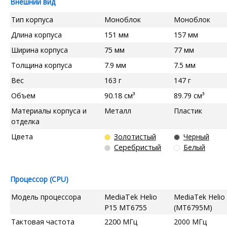
Внешний вид
Тип корпуса
Моноблок
Моноблок
Длина корпуса
151 мм
157 мм
Ширина корпуса
75 мм
77 мм
Толщина корпуса
7.9 мм
7.5 мм
Вес
163 г
147 г
Объем
90.18 см³
89.79 см³
Материалы корпуса и
Металл
Пластик
отделка
Цвета
Золотистый
Черный
Серебристый
Белый
Процессор (CPU)
Модель процессора
MediaTek Helio
MediaTek Helio
P15 MT6755
(MT6795M)
Тактовая частота
2200 МГц
2000 МГц