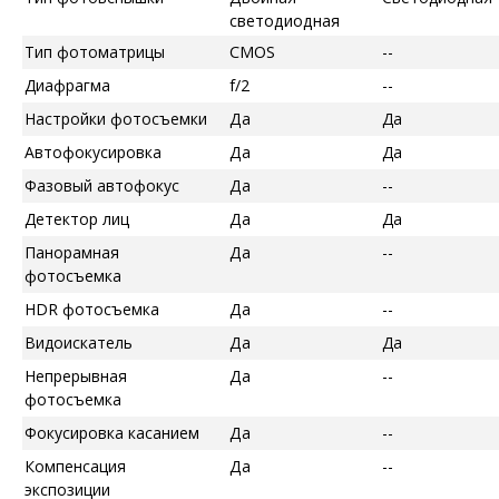
светодиодная
Тип фотоматрицы
CMOS
--
Диафрагма
f/2
--
Настройки фотосъемки
Да
Да
Автофокусировка
Да
Да
Фазовый автофокус
Да
--
Детектор лиц
Да
Да
Панорамная
Да
--
фотосъемка
HDR фотосъемка
Да
--
Видоискатель
Да
Да
Непрерывная
Да
--
фотосъемка
Фокусировка касанием
Да
--
Компенсация
Да
--
экспозиции