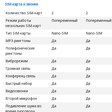
SIM-карта и звонки
Количество SIM-карт
2
2
Режим работы
Попеременный
Попеременный
нескольких SIM-карт
Тип SIM-карты
Nano-SIM
Nano-SIM
MP3-рингтоны
Да
Да
Полифонические
Да
Да
рингтоны
Виброрежим
Да
Да
Громкая связь
Да
Да
Конференц-связь
Да
Да
Быстрый набор
Да
Да
Видеозвонки
Да
Да
Второй микрофон
Да
Да
Подавление шума во
Да
Да
время разговора