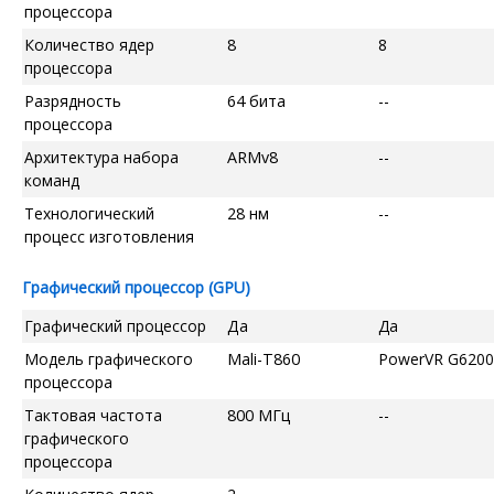
процессора
Количество ядер
8
8
процессора
Разрядность
64 бита
--
процессора
Архитектура набора
ARMv8
--
команд
Технологический
28 нм
--
процесс изготовления
Графический процессор (GPU)
Графический процессор
Да
Да
Модель графического
Mali-T860
PowerVR G6200
процессора
Тактовая частота
800 МГц
--
графического
процессора