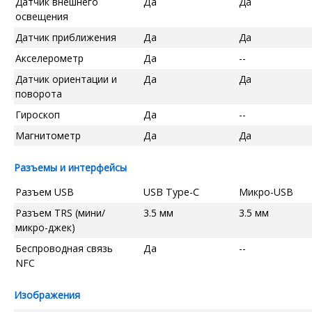
Датчик внешнего
Да
Да
освещения
Датчик приближения
Да
Да
Акселерометр
Да
--
Датчик ориентации и
Да
Да
поворота
Гироскоп
Да
--
Магнитометр
Да
Да
Разъемы и интерфейсы
Разъем USB
USB Type-C
Микро-USB
Разъем TRS (мини/
3.5 мм
3.5 мм
микро-джек)
Беспроводная связь
Да
--
NFC
Изображения