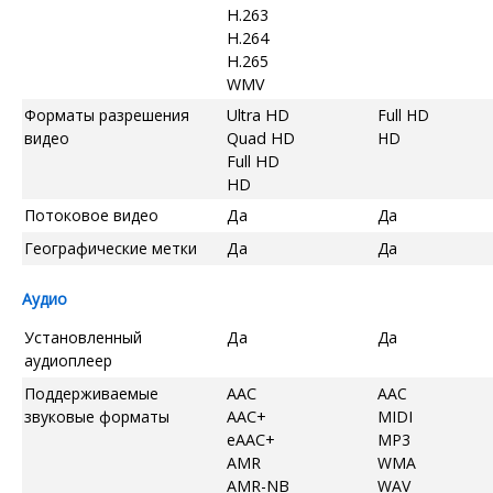
H.263
H.264
H.265
WMV
Форматы разрешения
Ultra HD
Full HD
видео
Quad HD
HD
Full HD
HD
Потоковое видео
Да
Да
Географические метки
Да
Да
Аудио
Установленный
Да
Да
аудиоплеер
Поддерживаемые
AAC
AAC
звуковые форматы
AAC+
MIDI
eAAC+
MP3
AMR
WMA
AMR-NB
WAV