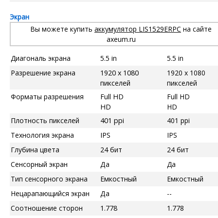
Экран
Вы можете купить
аккумулятор LIS1529ERPC
на сайте
axeum.ru
Диагональ экрана
5.5 in
5.5 in
Разрешение экрана
1920 x 1080
1920 x 1080
пикселей
пикселей
Форматы разрешения
Full HD
Full HD
HD
HD
Плотность пикселей
401 ppi
401 ppi
Технология экрана
IPS
IPS
Глубина цвета
24 бит
24 бит
Сенсорный экран
Да
Да
Тип сенсорного экрана
Емкостный
Емкостный
Нецарапающийся экран
Да
--
Соотношение сторон
1.778
1.778