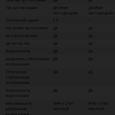
Тип фотовспышки
Двойная
Двойная
светодиодная
светодиодная
Оптический зуминг
3 X
--
Настройки фотосъемки
Да
Да
Автофокусировка
Да
Да
Детектор лиц
Да
Да
Видоискатель
Да
Да
Цифровая стабилизация
Да
Да
изображения
Оптическая
Да
Да
стабилизация
изображения
Возможность
Да
Да
видеосъемки
Максимальное
3840 x 2160
3840 x 2160
разрешение
пикселей
пикселей
видеосъемки