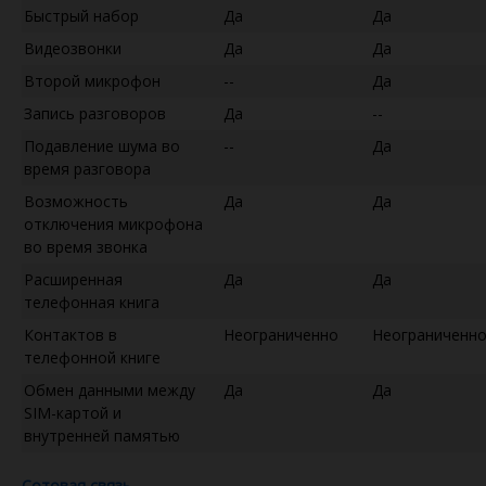
Быстрый набор
Да
Да
Видеозвонки
Да
Да
Второй микрофон
--
Да
Запись разговоров
Да
--
Подавление шума во
--
Да
время разговора
Возможность
Да
Да
отключения микрофона
во время звонка
Расширенная
Да
Да
телефонная книга
Контактов в
Неограниченно
Неограниченн
телефонной книге
Обмен данными между
Да
Да
SIM-картой и
внутренней памятью
Сотовая связь