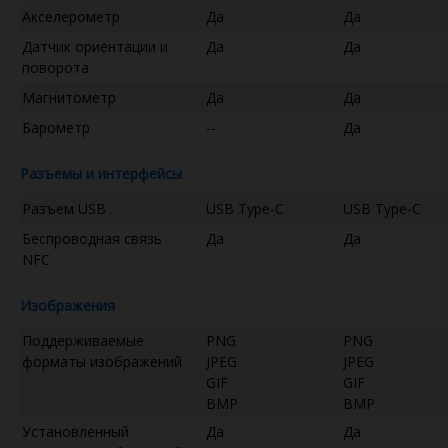
Акселерометр
Да
Да
Датчик ориентации и
Да
Да
поворота
Магнитометр
Да
Да
Барометр
--
Да
Разъемы и интерфейсы
Разъем USB
USB Type-C
USB Type-C
Беспроводная связь
Да
Да
NFC
Изображения
Поддерживаемые
PNG
PNG
форматы изображений
JPEG
JPEG
GIF
GIF
BMP
BMP
Установленный
Да
Да