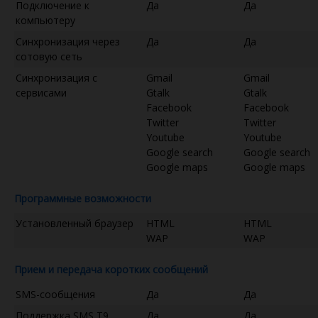
Подключение к
Да
Да
компьютеру
Синхронизация через
Да
Да
сотовую сеть
Синхронизация с
Gmail
Gmail
сервисами
Gtalk
Gtalk
Facebook
Facebook
Twitter
Twitter
Youtube
Youtube
Google search
Google search
Google maps
Google maps
Программные возможности
Установленный браузер
HTML
HTML
WAP
WAP
Прием и передача коротких сообщений
SMS-сообщения
Да
Да
Поддержка SMS T9
Да
Да