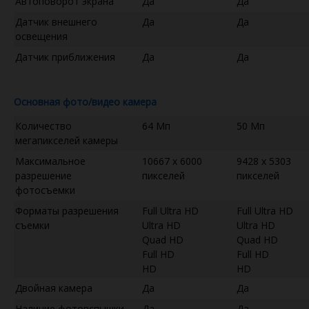
Автоповорот экрана
Да
Да
Датчик внешнего
Да
Да
освещения
Датчик приближения
Да
Да
Основная фото/видео камера
Количество
64 Мп
50 Мп
мегапикселей камеры
Максимальное
10667 x 6000
9428 x 5303
разрешение
пикселей
пикселей
фотосъемки
Форматы разрешения
Full Ultra HD
Full Ultra HD
съемки
Ultra HD
Ultra HD
Quad HD
Quad HD
Full HD
Full HD
HD
HD
Двойная камера
Да
Да
Наличие фотовспышки
Да
Да