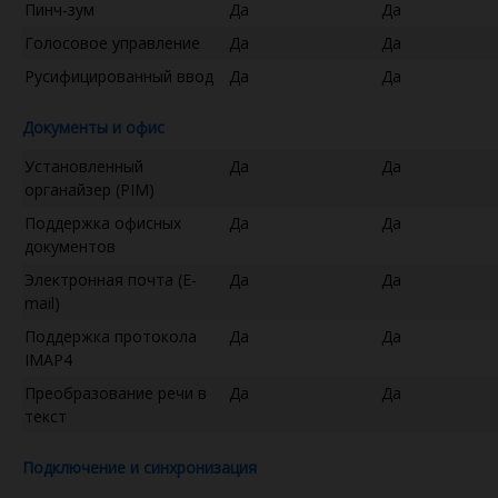
Пинч-зум
Да
Да
Голосовое управление
Да
Да
Русифицированный ввод
Да
Да
Документы и офис
Установленный
Да
Да
органайзер (PIM)
Поддержка офисных
Да
Да
документов
Электронная почта (E-
Да
Да
mail)
Поддержка протокола
Да
Да
IMAP4
Преобразование речи в
Да
Да
текст
Подключение и синхронизация