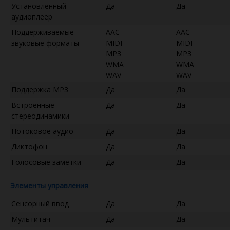
Установленный
Да
Да
аудиоплеер
Поддерживаемые
AAC
AAC
звуковые форматы
MIDI
MIDI
MP3
MP3
WMA
WMA
WAV
WAV
Поддержка MP3
Да
Да
Встроенные
Да
Да
стереодинамики
Потоковое аудио
Да
Да
Диктофон
Да
Да
Голосовые заметки
Да
Да
Элементы управления
Сенсорный ввод
Да
Да
Мультитач
Да
Да