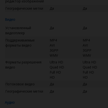
редактор изображений
Географические метки
Да
Да
Видео
Установленный
Да
Да
видеоплеер
Поддерживаемые
MP4
MP4
форматы видео
AVI
AVI
3GPP
3GPP
WMV
WMV
Форматы разрешения
Ultra HD
Ultra HD
видео
Quad HD
Quad HD
Full HD
Full HD
HD
HD
Потоковое видео
Да
Да
Географические метки
Да
Да
Аудио