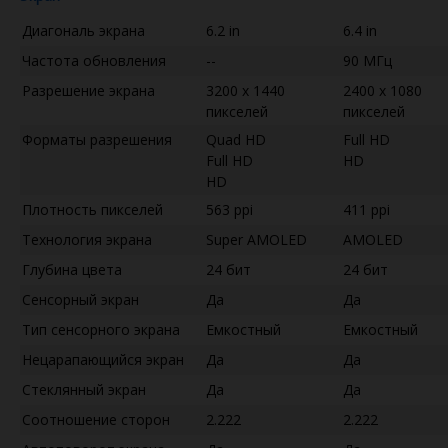
Диагональ экрана
6.2 in
6.4 in
Частота обновления
--
90 МГц
Разрешение экрана
3200 x 1440
2400 x 1080
пикселей
пикселей
Форматы разрешения
Quad HD
Full HD
Full HD
HD
HD
Плотность пикселей
563 ppi
411 ppi
Технология экрана
Super AMOLED
AMOLED
Глубина цвета
24 бит
24 бит
Сенсорный экран
Да
Да
Тип сенсорного экрана
Емкостный
Емкостный
Нецарапающийся экран
Да
Да
Стеклянный экран
Да
Да
Соотношение сторон
2.222
2.222