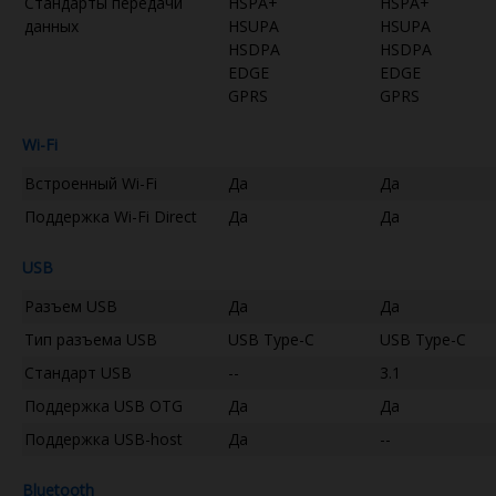
Стандарты передачи
HSPA+
HSPA+
данных
HSUPA
HSUPA
HSDPA
HSDPA
EDGE
EDGE
GPRS
GPRS
Wi-Fi
Встроенный Wi-Fi
Да
Да
Поддержка Wi-Fi Direct
Да
Да
USB
Разъем USB
Да
Да
Тип разъема USB
USB Type-C
USB Type-C
Стандарт USB
--
3.1
Поддержка USB OTG
Да
Да
Поддержка USB-host
Да
--
Bluetooth