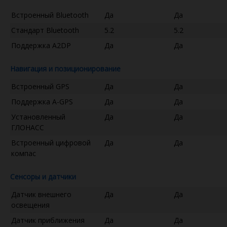
Встроенный Bluetooth
Да
Да
Стандарт Bluetooth
5.2
5.2
Поддержка A2DP
Да
Да
Навигация и позиционирование
Встроенный GPS
Да
Да
Поддержка A-GPS
Да
Да
Установленный
Да
Да
ГЛОНАСС
Встроенный цифровой
Да
Да
компас
Сенсоры и датчики
Датчик внешнего
Да
Да
освещения
Датчик приближения
Да
Да