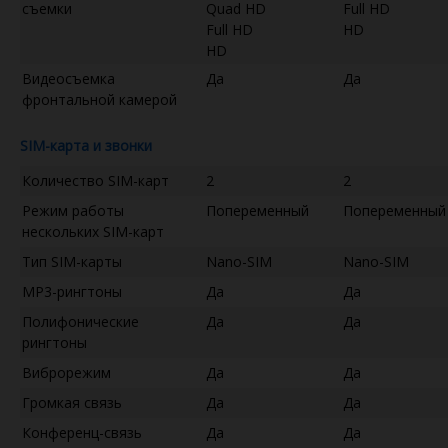
съемки
Quad HD
Full HD
Full HD
HD
HD
Видеосъемка
Да
Да
фронтальной камерой
SIM-карта и звонки
Количество SIM-карт
2
2
Режим работы
Попеременный
Попеременный
нескольких SIM-карт
Тип SIM-карты
Nano-SIM
Nano-SIM
MP3-рингтоны
Да
Да
Полифонические
Да
Да
рингтоны
Виброрежим
Да
Да
Громкая связь
Да
Да
Конференц-связь
Да
Да