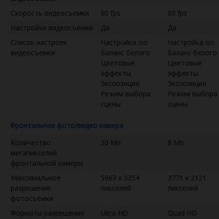
Скорость видеосъемки
60 fps
60 fps
Настройки видеосъемки
Да
Да
Список настроек
Настройка iso
Настройка iso
видеосъемки
Баланс белого
Баланс белого
Цветовые
Цветовые
эффекты
эффекты
Экспозиция
Экспозиция
Режим выбора
Режим выбора
сцены
сцены
Фронтальная фото/видео камера
Количество
20 Мп
8 Мп
мегапикселей
фронтальной камеры
Максимальное
5963 x 3354
3771 x 2121
разрешение
пикселей
пикселей
фотосъемки
Форматы разрешения
Ultra HD
Quad HD