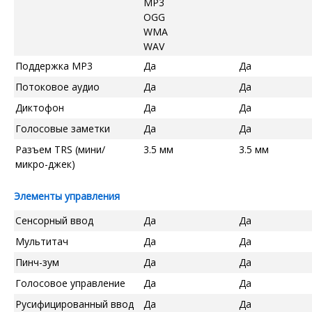
MP3
OGG
WMA
WAV
Поддержка MP3
Да
Да
Потоковое аудио
Да
Да
Диктофон
Да
Да
Голосовые заметки
Да
Да
Разъем TRS (мини/
3.5 мм
3.5 мм
микро-джек)
Элементы управления
Сенсорный ввод
Да
Да
Мультитач
Да
Да
Пинч-зум
Да
Да
Голосовое управление
Да
Да
Русифицированный ввод
Да
Да