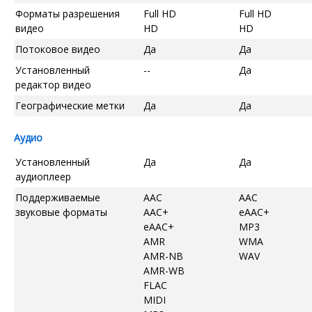
Форматы разрешения
Full HD
Full HD
видео
HD
HD
Потоковое видео
Да
Да
Установленный
--
Да
редактор видео
Географические метки
Да
Да
Аудио
Установленный
Да
Да
аудиоплеер
Поддерживаемые
AAC
AAC
звуковые форматы
AAC+
eAAC+
eAAC+
MP3
AMR
WMA
AMR-NB
WAV
AMR-WB
FLAC
MIDI