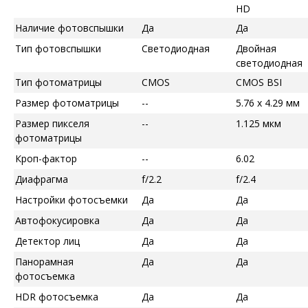
HD
Наличие фотовспышки
Да
Да
Тип фотовспышки
Светодиодная
Двойная
светодиодная
Тип фотоматрицы
CMOS
CMOS BSI
Размер фотоматрицы
--
5.76 x 4.29 мм
Размер пикселя
--
1.125 мкм
фотоматрицы
Кроп-фактор
--
6.02
Диафрагма
f/2.2
f/2.4
Настройки фотосъемки
Да
Да
Автофокусировка
Да
Да
Детектор лиц
Да
Да
Панорамная
Да
Да
фотосъемка
HDR фотосъемка
Да
Да