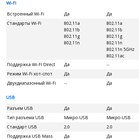
Wi-Fi
Встроенный Wi-Fi
Да
Да
Стандарты Wi-Fi
802.11a
802.11a
802.11b
802.11b
802.11g
802.11g
802.11n
802.11n
802.11n 5GHz
802.11ac
Поддержка Wi-Fi Direct
Да
--
Режим Wi-Fi хот-спот
Да
Да
Двухдиапазонный Wi-Fi
--
Да
USB
Разъем USB
Да
Да
Тип разъема USB
Микро-USB
Микро-USB
Стандарт USB
2.0
2.0
Поддержка USB Mass
Да
Да