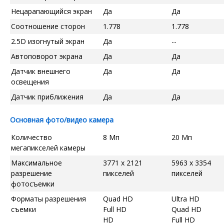
Нецарапающийся экран
Да
Да
Соотношение сторон
1.778
1.778
2.5D изогнутый экран
Да
--
Автоповорот экрана
Да
Да
Датчик внешнего
Да
Да
освещения
Датчик приближения
Да
Да
Основная фото/видео камера
Количество
8 Мп
20 Мп
мегапикселей камеры
Максимальное
3771 x 2121
5963 x 3354
разрешение
пикселей
пикселей
фотосъемки
Форматы разрешения
Quad HD
Ultra HD
съемки
Full HD
Quad HD
HD
Full HD