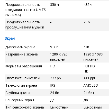
Продолжительность
350 ч
432 ч
ожидания в сетях UMTS
(WCDMA)
Продолжительность
--
75 ч
прослушивания музыки
Экран
Диагональ экрана
5.3 in
5 in
Разрешение экрана
1280 x 720
1920 x 1080
пикселей
пикселей
Форматы разрешения
HD
Full HD
HD
Плотность пикселей
277 ppi
441 ppi
Технология экрана
IPS
AMOLED
Глубина цвета
24 бит
24 бит
Сенсорный экран
Да
Да
Тип сенсорного экрана
Емкостный
Емкостный