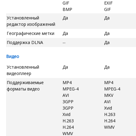
GIF
EXIF
BMP
GIF
Установленный
Да
Да
редактор изображений
Географические метки
Да
Да
Поддержка DLNA
--
Да
Видео
Установленный
Да
Да
видеоплеер
Поддерживаемые
MP4
MP4
форматы видео
MPEG-4
MPEG-4
AVI
MKV
3GPP
AVI
3GPP
Xvid
Xvid
H.263
H.263
H.264
H.264
WMV
WMV