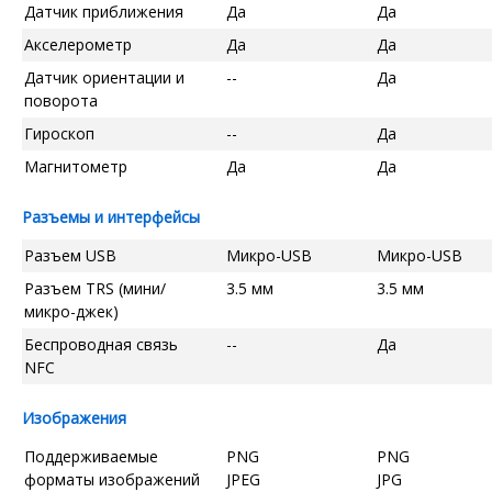
Датчик приближения
Да
Да
Акселерометр
Да
Да
Датчик ориентации и
--
Да
поворота
Гироскоп
--
Да
Магнитометр
Да
Да
Разъемы и интерфейсы
Разъем USB
Микро-USB
Микро-USB
Разъем TRS (мини/
3.5 мм
3.5 мм
микро-джек)
Беспроводная связь
--
Да
NFC
Изображения
Поддерживаемые
PNG
PNG
форматы изображений
JPEG
JPG