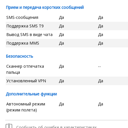
Прием и передача коротких сообщений
SMS-сообщения
Да
Да
Поддержка SMS T9
Да
Да
Вывод SMS в виде чата
Да
Да
Поддержка MMS
Да
Да
Безопасность
Сканнер отпечатка
Да
--
пальца
Установленный VPN
Да
Да
Дополнительные функции
Автономный режим
Да
Да
(режим полета)
Сообщить об ошибке в характеристиках