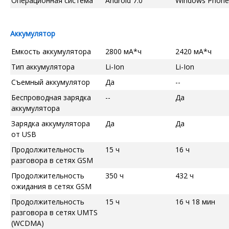
Операционная система
Android 7.0
Windows Phone
Аккумулятор
Емкость аккумулятора
2800 мА*ч
2420 мА*ч
Тип аккумулятора
Li-Ion
Li-Ion
Съемный аккумулятор
Да
--
Беспроводная зарядка
--
Да
аккумулятора
Зарядка аккумулятора
Да
Да
от USB
Продолжительность
15 ч
16 ч
разговора в сетях GSM
Продолжительность
350 ч
432 ч
ожидания в сетях GSM
Продолжительность
15 ч
16 ч 18 мин
разговора в сетях UMTS
(WCDMA)