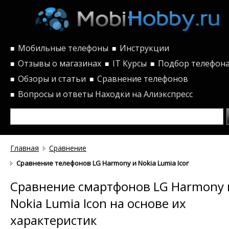
Мобильные телефоны
Инструкции
■
■
Отзывы о магазинах
IT Курсы
Подбор телефон
■
■
■
Обзоры и статьи
Сравнение телефонов
■
■
Вопросы и ответы
Находки на Алиэкспресс
■
Главная
Сравнение
Сравнение телефонов LG Harmony и Nokia Lumia Icon по характе
Сравнение смартфонов LG Harmony 
Nokia Lumia Icon на основе их
характеристик