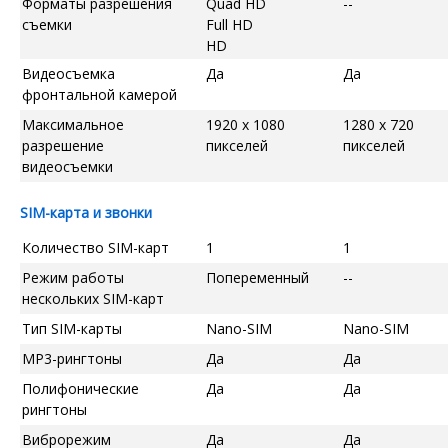
Форматы разрешения
Quad HD
--
съемки
Full HD
HD
Видеосъемка
Да
Да
фронтальной камерой
Максимальное
1920 x 1080
1280 x 720
разрешение
пикселей
пикселей
видеосъемки
SIM-карта и звонки
Количество SIM-карт
1
1
Режим работы
Попеременный
--
нескольких SIM-карт
Тип SIM-карты
Nano-SIM
Nano-SIM
MP3-рингтоны
Да
Да
Полифонические
Да
Да
рингтоны
Виброрежим
Да
Да