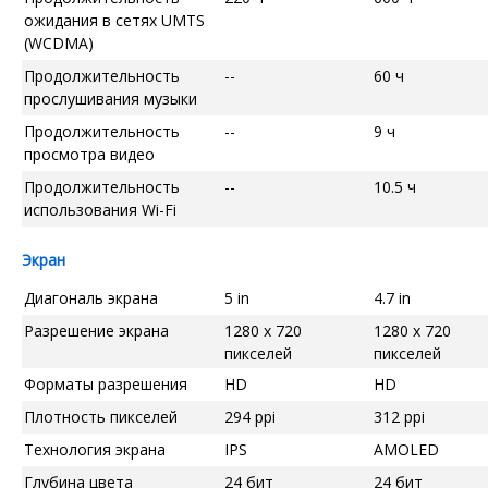
ожидания в сетях UMTS
(WCDMA)
Продолжительность
--
60 ч
прослушивания музыки
Продолжительность
--
9 ч
просмотра видео
Продолжительность
--
10.5 ч
использования Wi-Fi
Экран
Диагональ экрана
5 in
4.7 in
Разрешение экрана
1280 x 720
1280 x 720
пикселей
пикселей
Форматы разрешения
HD
HD
Плотность пикселей
294 ppi
312 ppi
Технология экрана
IPS
AMOLED
Глубина цвета
24 бит
24 бит