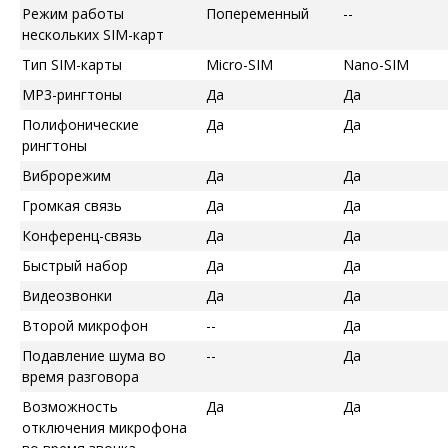
Режим работы
Попеременный
--
нескольких SIM-карт
Тип SIM-карты
Micro-SIM
Nano-SIM
MP3-рингтоны
Да
Да
Полифонические
Да
Да
рингтоны
Виброрежим
Да
Да
Громкая связь
Да
Да
Конференц-связь
Да
Да
Быстрый набор
Да
Да
Видеозвонки
Да
Да
Второй микрофон
--
Да
Подавление шума во
--
Да
время разговора
Возможность
Да
Да
отключения микрофона