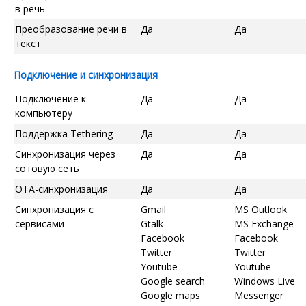
в речь
Преобразование речи в
Да
Да
текст
Подключение и синхронизация
Подключение к
Да
Да
компьютеру
Поддержка Tethering
Да
Да
Синхронизация через
Да
Да
сотовую сеть
OTA-синхронизация
Да
Да
Синхронизация с
Gmail
MS Outlook
сервисами
Gtalk
MS Exchange
Facebook
Facebook
Twitter
Twitter
Youtube
Youtube
Google search
Windows Live
Google maps
Messenger