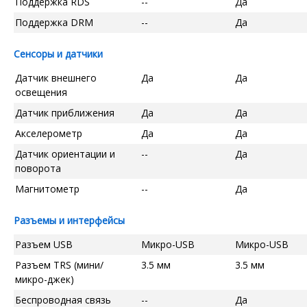
Поддержка RDS
--
Да
Поддержка DRM
--
Да
Сенсоры и датчики
Датчик внешнего
Да
Да
освещения
Датчик приближения
Да
Да
Акселерометр
Да
Да
Датчик ориентации и
--
Да
поворота
Магнитометр
--
Да
Разъемы и интерфейсы
Разъем USB
Микро-USB
Микро-USB
Разъем TRS (мини/
3.5 мм
3.5 мм
микро-джек)
Беспроводная связь
--
Да