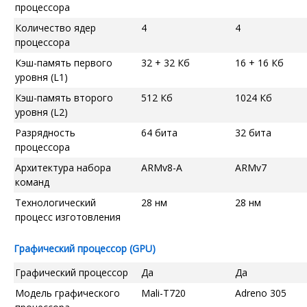
процессора
Количество ядер
4
4
процессора
Кэш-память первого
32 + 32 Кб
16 + 16 Кб
уровня (L1)
Кэш-память второго
512 Кб
1024 Кб
уровня (L2)
Разрядность
64 бита
32 бита
процессора
Архитектура набора
ARMv8-A
ARMv7
команд
Технологический
28 нм
28 нм
процесс изготовления
Графический процессор (GPU)
Графический процессор
Да
Да
Модель графического
Mali-T720
Adreno 305