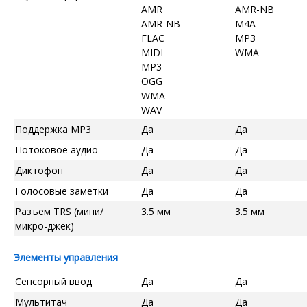
AMR
AMR-NB
AMR-NB
M4A
FLAC
MP3
MIDI
WMA
MP3
OGG
WMA
WAV
Поддержка MP3
Да
Да
Потоковое аудио
Да
Да
Диктофон
Да
Да
Голосовые заметки
Да
Да
Разъем TRS (мини/
3.5 мм
3.5 мм
микро-джек)
Элементы управления
Сенсорный ввод
Да
Да
Мультитач
Да
Да