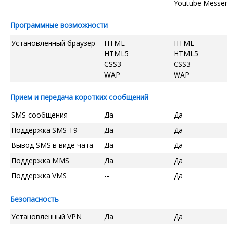
Youtube Messe
Программные возможности
Установленный браузер
HTML
HTML
HTML5
HTML5
CSS3
CSS3
WAP
WAP
Прием и передача коротких сообщений
SMS-сообщения
Да
Да
Поддержка SMS T9
Да
Да
Вывод SMS в виде чата
Да
Да
Поддержка MMS
Да
Да
Поддержка VMS
--
Да
Безопасность
Установленный VPN
Да
Да