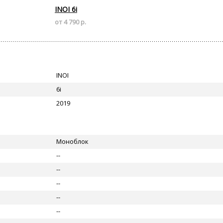
INOI 6i
от 4 790 р.
INOI
6i
2019
Моноблок
--
--
--
--
--