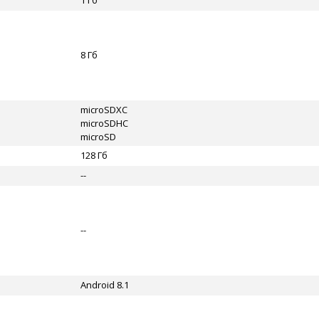
1 Гб
8 Гб
microSDXC
microSDHC
microSD
128 Гб
--
--
Android 8.1