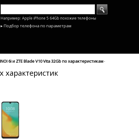
Например: Apple iPhone 5 64Gb похожие телефоны
▸ Подбор телефона по параметрам
OI 6i и ZTE Blade V10 Vita 32Gb по характеристикам - mobyhobby.ru
их характеристик