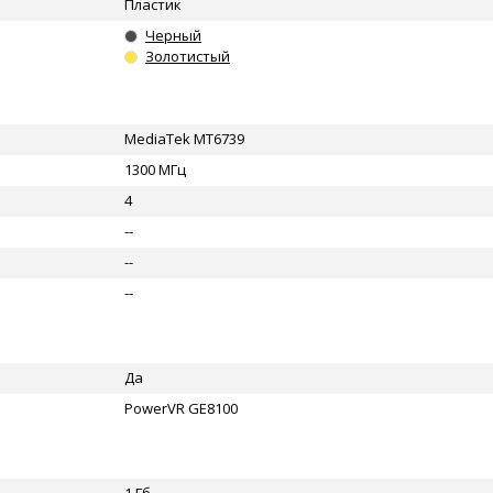
Пластик
Черный
Золотистый
MediaTek MT6739
1300 МГц
4
--
--
--
Да
PowerVR GE8100