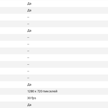
Да
Да
--
--
Да
--
--
--
--
--
--
--
Да
1280 x 720 пикселей
30 fps
Да