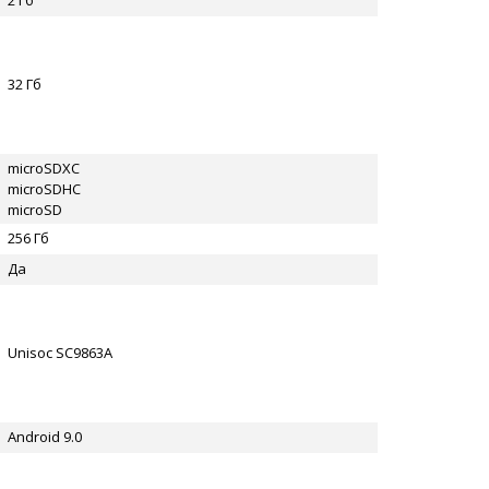
2 Гб
32 Гб
microSDXC
microSDHC
microSD
256 Гб
Да
Unisoc SC9863A
Android 9.0