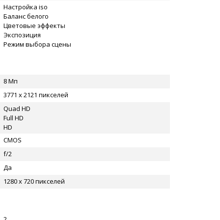
Настройка iso
Баланс белого
Цветовые эффекты
Экспозиция
Режим выбора сцены
8 Мп
3771 x 2121 пикселей
Quad HD
Full HD
HD
CMOS
f/2
Да
1280 x 720 пикселей
2