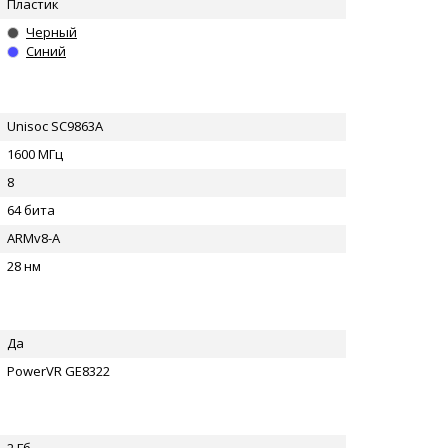
Пластик
Черный
Синий
Unisoc SC9863A
1600 МГц
8
64 бита
ARMv8-A
28 нм
Да
PowerVR GE8322