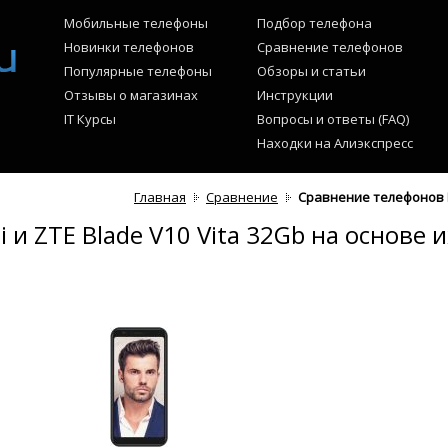
Мобильные телефоны
Подбор телефона
Новинки телефонов
Сравнение телефонов
Популярные телефоны
Обзоры и статьи
Отзывы о магазинах
Инструкции
IT Курсы
Вопросы и ответы (FAQ)
Находки на Алиэкспресс
Главная
Сравнение
Сравнение телефонов IN
 и ZTE Blade V10 Vita 32Gb на основе 