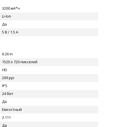
3200 мА*ч
Li-Ion
Да
5 В / 1.5 А
6.26 in
1520 x 720 пикселей
HD
269 ppi
IPS
24 бит
Да
Емкостный
2.111
Да