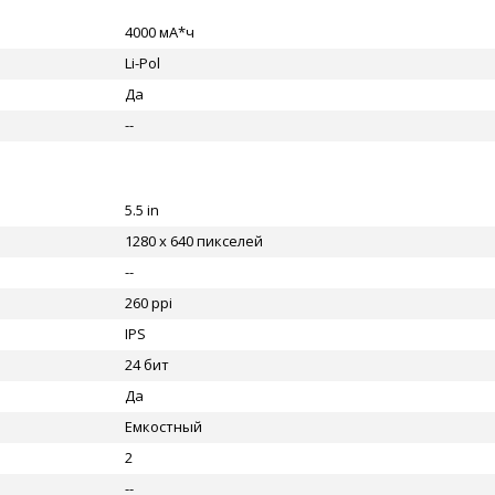
4000 мА*ч
Li-Pol
Да
--
5.5 in
1280 x 640 пикселей
--
260 ppi
IPS
24 бит
Да
Емкостный
2
--