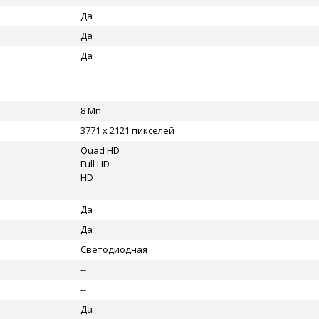
Да
Да
Да
8 Мп
3771 x 2121 пикселей
Quad HD
Full HD
HD
Да
Да
Светодиодная
--
--
Да