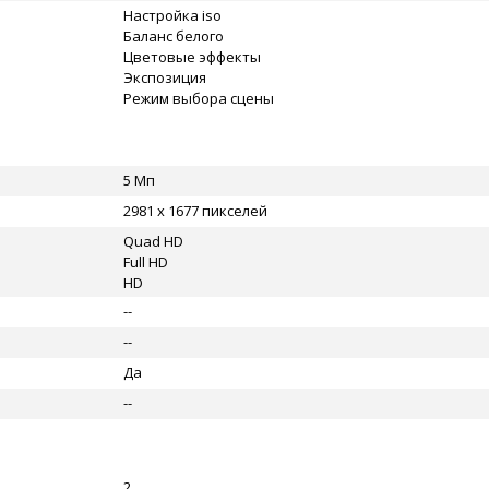
Настройка iso
Баланс белого
Цветовые эффекты
Экспозиция
Режим выбора сцены
5 Мп
2981 x 1677 пикселей
Quad HD
Full HD
HD
--
--
Да
--
2