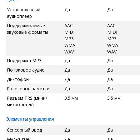
Установленный
Да
Да
аудиоплеер
Поддерживаемые
AAC
AAC
звуковые форматы
MIDI
MIDI
MP3
MP3
WMA
WMA
WAV
WAV
Поддержка MP3
Да
Да
Потоковое аудио
Да
Да
Диктофон
Да
Да
Голосовые заметки
Да
Да
Разъем TRS (мини/
3.5 мм
3.5 мм
микро-джек)
Элементы управления
Сенсорный ввод
Да
Да
Мультитач
Да
Да