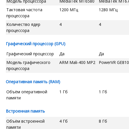
Модель процессора
MediaTek MT6580
MediaTek MT6
Тактовая частота
1200 МГц
1280 МГц
процессора
Количество ядер
4
4
процессора
Графический процессор (GPU)
Графический процессор
Да
Да
Модель графического
ARM Mali-400 MP2
PowerVR GE810
процессора
Оперативная память (RAM)
Объём оперативной
1 Гб
1 Гб
памяти
Встроенная память
Объём встроенной
4 Гб
8 Гб
памяти