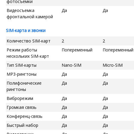
фотосъемки
Видеосъемка
Да
Да
фронтальной камерой
SIM-карта и звонки
Количество SIM-карт
2
2
Режим работы
Попеременный
Попеременный
нескольких SIM-карт
Тип SIM-карты
Nano-SIM
Micro-SIM
MP3-рингтоны
Да
Да
Полифонические
Да
Да
рингтоны
Виброрежим
Да
Да
Громкая связь
Да
Да
Конференц-связь
Да
Да
Быстрый набор
Да
Да