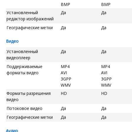
BMP
BMP
Установленный
Да
Да
редактор изображений
Географические метки
Да
Да
Видео
Установленный
Да
Да
видеоплеер
Поддерживаемые
MP4
MP4
форматы видео
AVI
AVI
3GPP
3GPP
WMV
WMV
Форматы разрешения
HD
HD
видео
Потоковое видео
Да
Да
Географические метки
Да
Да
Аудио