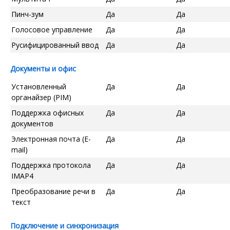
Пинч-зум
Да
Да
Голосовое управление
Да
Да
Русифицированный ввод
Да
Да
Документы и офис
Установленный
Да
Да
органайзер (PIM)
Поддержка офисных
Да
Да
документов
Электронная почта (E-
Да
Да
mail)
Поддержка протокола
Да
Да
IMAP4
Преобразование речи в
Да
Да
текст
Подключение и синхронизация