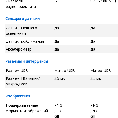
Диапазон
--
87.5 - 108 МГц
радиоприемника
Сенсоры и датчики
Датчик внешнего
Да
Да
освещения
Датчик приближения
Да
Да
Акселерометр
Да
Да
Разъемы и интерфейсы
Разъем USB
Микро-USB
Микро-USB
Разъем TRS (мини/
3.5 мм
3.5 мм
микро-джек)
Изображения
Поддерживаемые
PNG
PNG
форматы изображений
JPEG
JPEG
GIF
GIF