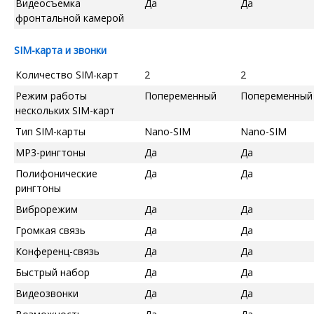
Видеосъемка
Да
Да
фронтальной камерой
SIM-карта и звонки
Количество SIM-карт
2
2
Режим работы
Попеременный
Попеременный
нескольких SIM-карт
Тип SIM-карты
Nano-SIM
Nano-SIM
MP3-рингтоны
Да
Да
Полифонические
Да
Да
рингтоны
Виброрежим
Да
Да
Громкая связь
Да
Да
Конференц-связь
Да
Да
Быстрый набор
Да
Да
Видеозвонки
Да
Да