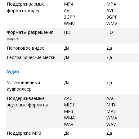
Поддерживаемые
MP4
MP4
форматы видео
AVI
AVI
3GPP
3GPP
WMV
WMV
Форматы разрешения
HD
HD
видео
Потоковое видео
Да
Да
Географические метки
Да
Да
Аудио
Установленный
Да
Да
аудиоплеер
Поддерживаемые
AAC
AAC
звуковые форматы
MIDI
MIDI
MP3
MP3
WMA
WMA
WAV
WAV
Поддержка MP3
Да
Да