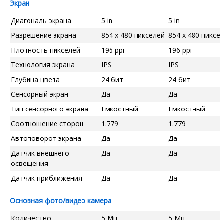
Экран
Диагональ экрана
5 in
5 in
Разрешение экрана
854 x 480 пикселей
854 x 480 пикс
Плотность пикселей
196 ppi
196 ppi
Технология экрана
IPS
IPS
Глубина цвета
24 бит
24 бит
Сенсорный экран
Да
Да
Тип сенсорного экрана
Емкостный
Емкостный
Соотношение сторон
1.779
1.779
Автоповорот экрана
Да
Да
Датчик внешнего
Да
Да
освещения
Датчик приближения
Да
Да
Основная фото/видео камера
Количество
5 Мп
5 Мп