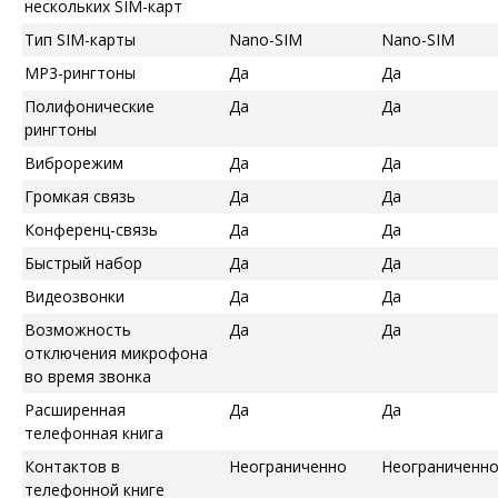
нескольких SIM-карт
Тип SIM-карты
Nano-SIM
Nano-SIM
MP3-рингтоны
Да
Да
Полифонические
Да
Да
рингтоны
Виброрежим
Да
Да
Громкая связь
Да
Да
Конференц-связь
Да
Да
Быстрый набор
Да
Да
Видеозвонки
Да
Да
Возможность
Да
Да
отключения микрофона
во время звонка
Расширенная
Да
Да
телефонная книга
Контактов в
Неограниченно
Неограниченн
телефонной книге