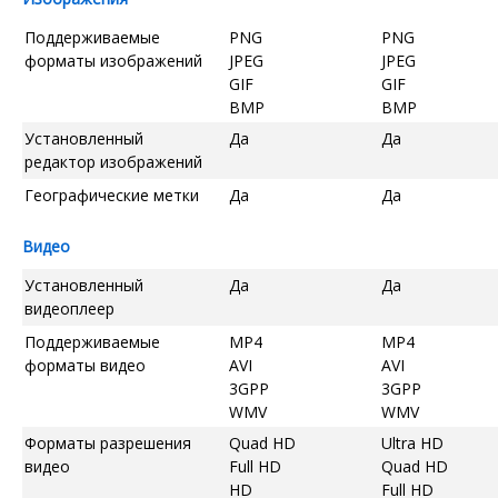
Поддерживаемые
PNG
PNG
форматы изображений
JPEG
JPEG
GIF
GIF
BMP
BMP
Установленный
Да
Да
редактор изображений
Географические метки
Да
Да
Видео
Установленный
Да
Да
видеоплеер
Поддерживаемые
MP4
MP4
форматы видео
AVI
AVI
3GPP
3GPP
WMV
WMV
Форматы разрешения
Quad HD
Ultra HD
видео
Full HD
Quad HD
HD
Full HD