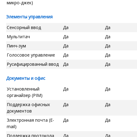
микро-джек)
Элементы управления
Сенсорный ввод
Да
Да
Мультитач
Да
Да
Пинч-зум
Да
Да
Голосовое управление
Да
Да
Русифицированный ввод
Да
Да
Документы и офис
Установленный
Да
Да
органайзер (PIM)
Поддержка офисных
Да
Да
документов
Электронная почта (E-
Да
Да
mail)
Поддержка протокола
Да
Да