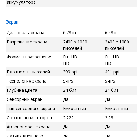
аккумулятора
Экран
Диагональ экрана
6.78 in
6.58 in
Разрешение экрана
2400 x 1080
2408 x 1080
пикселей
пикселей
Форматы разрешения
Full HD
Full HD
HD
HD
Плотность пикселей
399 ppi
401 ppi
Технология экрана
S-IPS
S-IPS
Глубина цвета
24 бит
24 бит
Сенсорный экран
Да
Да
Тип сенсорного экрана
Емкостный
Емкостный
Соотношение сторон
2.222
2.23
Автоповорот экрана
Да
Да
Датчик внешнего
Да
Да