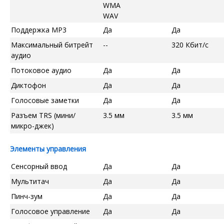
WMA
WAV
Поддержка MP3
Да
Да
Максимальный битрейт
--
320 Кбит/с
аудио
Потоковое аудио
Да
Да
Диктофон
Да
Да
Голосовые заметки
Да
Да
Разъем TRS (мини/
3.5 мм
3.5 мм
микро-джек)
Элементы управления
Сенсорный ввод
Да
Да
Мультитач
Да
Да
Пинч-зум
Да
Да
Голосовое управление
Да
Да