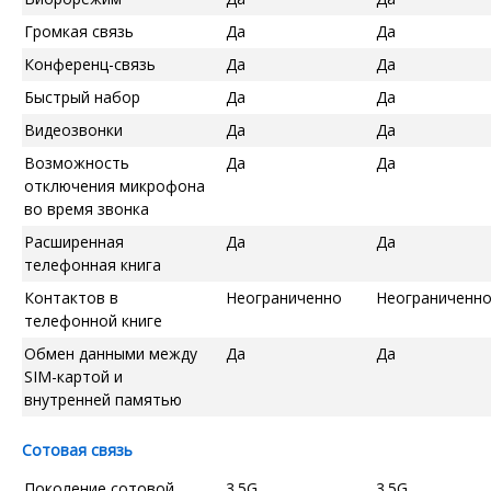
Громкая связь
Да
Да
Конференц-связь
Да
Да
Быстрый набор
Да
Да
Видеозвонки
Да
Да
Возможность
Да
Да
отключения микрофона
во время звонка
Расширенная
Да
Да
телефонная книга
Контактов в
Неограниченно
Неограниченн
телефонной книге
Обмен данными между
Да
Да
SIM-картой и
внутренней памятью
Сотовая связь
Поколение сотовой
3.5G
3.5G