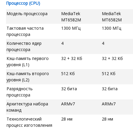
Процессор (CPU)
Модель процессора
MediaTek
MediaTek
MT6582M
MT6582M
Тактовая частота
1300 МГц
1300 МГц
процессора
Количество ядер
4
4
процессора
Кэш-память первого
32 + 32 Кб
32 + 32 Кб
уровня (L1)
Кэш-память второго
512 Кб
512 Кб
уровня (L2)
Разрядность
32 бита
32 бита
процессора
Архитектура набора
ARMv7
ARMv7
команд
Технологический
28 нм
28 нм
процесс изготовления