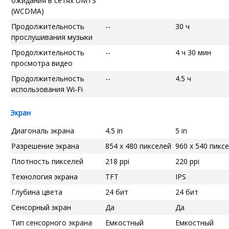
ожидания в сетях UMTS
(WCDMA)
Продолжительность
--
30 ч
прослушивания музыки
Продолжительность
--
4 ч 30 мин
просмотра видео
Продолжительность
--
4.5 ч
использования Wi-Fi
Экран
Диагональ экрана
4.5 in
5 in
Разрешение экрана
854 x 480 пикселей
960 x 540 пикс
Плотность пикселей
218 ppi
220 ppi
Технология экрана
TFT
IPS
Глубина цвета
24 бит
24 бит
Сенсорный экран
Да
Да
Тип сенсорного экрана
Емкостный
Емкостный