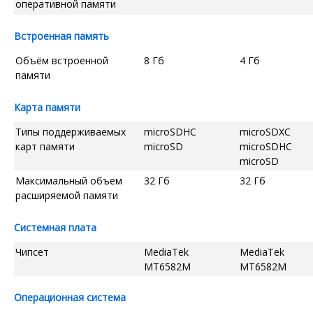
оперативной памяти
Встроенная память
Объём встроенной
8 Гб
4 Гб
памяти
Карта памяти
Типы поддерживаемых
microSDHC
microSDXC
карт памяти
microSD
microSDHC
microSD
Максимальный объем
32 Гб
32 Гб
расширяемой памяти
Системная плата
Чипсет
MediaTek
MediaTek
MT6582M
MT6582M
Операционная система