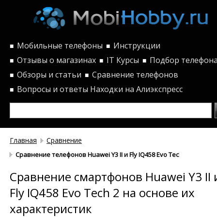
Мобильные телефоны
Инструкции
■
■
Отзывы о магазинах
IT Курсы
Подбор телефон
■
■
■
Обзоры и статьи
Сравнение телефонов
■
■
Вопросы и ответы
Находки на Алиэкспресс
■
Главная
Сравнение
Сравнение телефонов Huawei Y3 II и Fly IQ458 Evo Tech 2 по хар
Сравнение смартфонов Huawei Y3 II 
Fly IQ458 Evo Tech 2 на основе их
характеристик