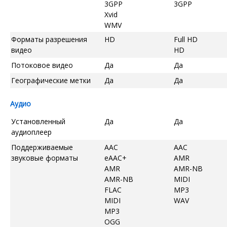
3GPP
3GPP
Xvid
WMV
Форматы разрешения
HD
Full HD
видео
HD
Потоковое видео
Да
Да
Географические метки
Да
Да
Аудио
Установленный
Да
Да
аудиоплеер
Поддерживаемые
AAC
AAC
звуковые форматы
eAAC+
AMR
AMR
AMR-NB
AMR-NB
MIDI
FLAC
MP3
MIDI
WAV
MP3
OGG