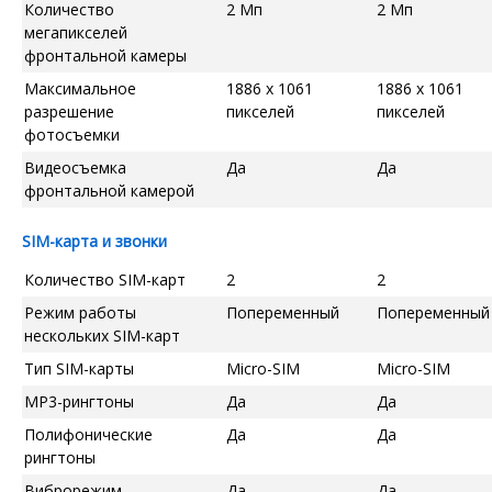
Количество
2 Мп
2 Мп
мегапикселей
фронтальной камеры
Максимальное
1886 x 1061
1886 x 1061
разрешение
пикселей
пикселей
фотосъемки
Видеосъемка
Да
Да
фронтальной камерой
SIM-карта и звонки
Количество SIM-карт
2
2
Режим работы
Попеременный
Попеременный
нескольких SIM-карт
Тип SIM-карты
Micro-SIM
Micro-SIM
MP3-рингтоны
Да
Да
Полифонические
Да
Да
рингтоны
Виброрежим
Да
Да